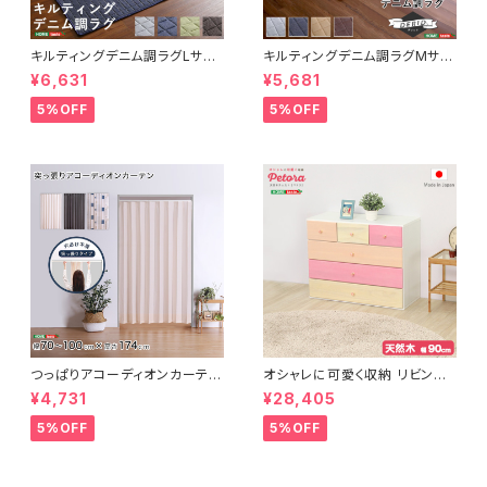
キルティングデニム調ラグLサイ
キルティングデニム調ラグMサイ
ズ(190x240cm)オールシーズ
ズ(185x185cm)オールシーズ
¥6,631
¥5,681
ン、滑り止め付き、手洗い対応【D
ン、滑り止め付き、手洗い対応【D
erid-デリッド-】 DRG-L
erid-デリッド-】 DRG-M
5%OFF
5%OFF
つっぱりアコーディオンカーテ
オシャレに可愛く収納 リビング
ン 100×174cm SH-16-TA
用ローチェスト 4段 幅90cm
¥4,731
¥28,405
DC
天然木（桐）日本製｜petora-
ペトラ- SH-08-PTR90
5%OFF
5%OFF