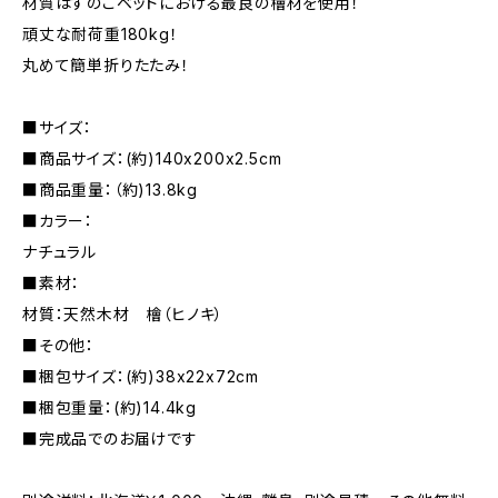
材質はすのこベッドにおける最良の檜材を使用！
頑丈な耐荷重180kg！
丸めて簡単折りたたみ！
■サイズ：
■商品サイズ：(約)140x200x2.5cm
■商品重量：（約)13.8kg
■カラー：
ナチュラル
■素材：
材質：天然木材 檜（ヒノキ）
■その他：
■梱包サイズ：(約)38x22x72cm
■梱包重量：(約)14.4kg
■完成品でのお届けです