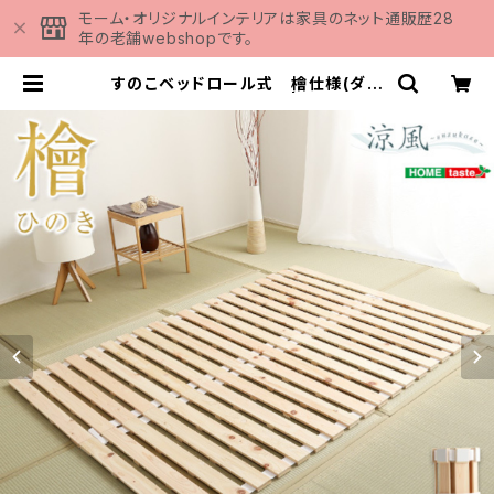
モーム・オリジナルインテリアは家具のネット通販歴28
年の老舗webshopです。
すのこベッドロール式 檜仕様(ダブ
ル)【涼風】 HNK-R-D | 家具の通販
専門店 MOMU