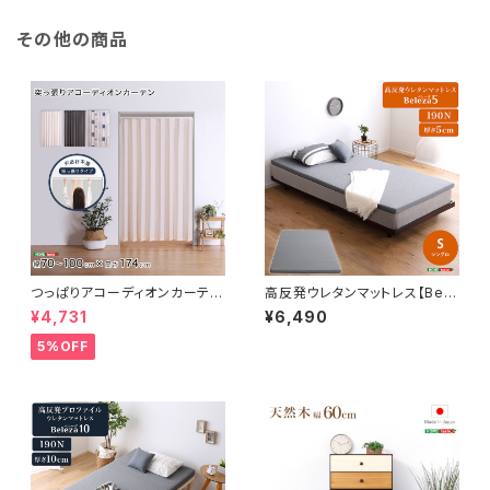
その他の商品
つっぱりアコーディオンカーテ
高反発ウレタンマットレス【Bele
ン 100×174cm SH-16-TA
za5-ベレーザ・ファイブ-】(シン
¥4,731
¥6,490
DC
グル) ORM-05S
5%OFF