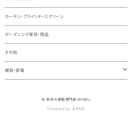
クッション・座椅子
ダブルサイズ以上（マットレス付）
デスク
ダイニングベンチ・スツール
レンジ台・カウンター
ラグ
カーテン・ブラインド・スクリーン
ロフトベッド
ラック
カーペット
ガーデニング家具・用品
二段ベッド
TVボード
その他
マットレス
キャビネット・飾り棚
雑貨・家電
シングルサイズ以下
付属品・部材
チェスト・ドレッサー
雑貨
© 家具の通販専門店 MOMU
セミダブルサイズ
ナイトテーブル
家電
Powered by
ダブルサイズ以上
下駄箱・シューズボックス