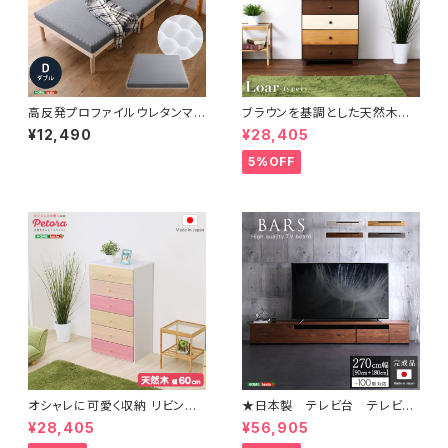
高反発プロファイルウレタンマッ
ブラウンを基調とした天然木ハ
トレス【Beleza10-ベレーザ・テ
イチェスト 6段 幅60cm Loar
¥12,490
¥28,405
ン-】(ダブル) ORM-10D
シリーズ 日本製・完成品｜Loar
-ロア- type1 SH-08-LR60
5%OFF
オシャレに可愛く収納 リビング
★日本製 テレビ台 テレビボ
用ハイチェスト 6段 幅60cm 天
ード 270cm幅 【BARS-バ
¥28,405
¥56,905
然木（桐）日本製｜petora-ペト
ース-】 SH-24-BR270