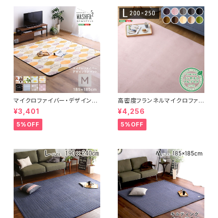
マイクロファイバー・デザインラ
高密度フランネルマイクロファイ
グマットMサイズ（185×185cm）
バー・ラグマットLサイズ（200×2
¥3,401
¥4,256
洗えるラグマット 【WASHFA2】
50cm）洗えるラグマット｜ナル
FRG-D2-M
トレア
5%OFF
5%OFF