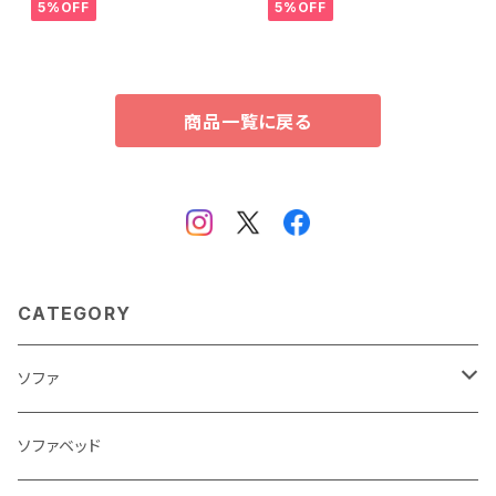
ラ- SH-08-PTR60
5%OFF
5%OFF
商品一覧に戻る
CATEGORY
ソファ
3人掛け
ソファベッド