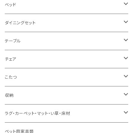
2.5人掛け
ベッド
2人掛け
シングルサイズ以下（フレームのみ）
ダイニングセット
1人掛け
セミダブルサイズ（フレームのみ）
ダイニング3点セット以下
テーブル
カウチソファ
ダブルサイズ（フレームのみ）
ダイニング4点セット
センターテーブル
チェア
コーナーソファ
ワイドダブルサイズ以上（フレームのみ）
ダイニング5点・6点セット
ダイニングテーブル
ダイニングチェア
こたつ
ソファセット
シングルサイズ以下（マットレス付）
ダイニング7点セット以上
カウンターテーブル
カウンターチェア
こたつテーブル
収納
スツール・オットマン
セミダブルサイズ（マットレス付）
リフティングテーブル
キッズチェア
こたつ布団
本棚・シェルフ
ラグ・カーペット・マット・い草・床材
ソファ付属品
ダブルサイズ（マットレス付）
サイドテーブル・コーヒーテーブル
オフィスチェア・ゲーミングチェア
コタツ・布団セット
食器棚・収納庫
マット・フロアタイル
ペット用家具類