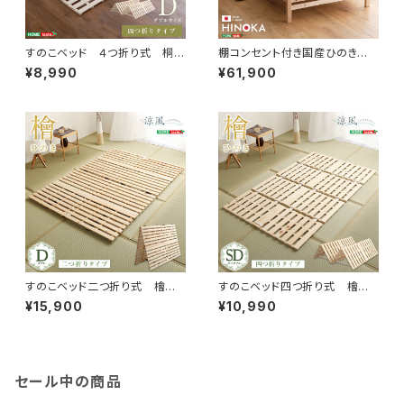
すのこベッド ４つ折り式 桐仕
棚コンセント付き国産ひのきベッ
様(ダブル)【Sommeil-ソメイ
ド ノーマルすのこタイプ【HIN
¥8,990
¥61,900
ユ-】 KIR-4-D
OKA-ヒノカ-】(ダブル) SH-3
0-JPGG-D
すのこベッド二つ折り式 檜仕
すのこベッド四つ折り式 檜仕
様(ダブル)【涼風】 HNK-2-D
様(セミダブル)【涼風】 HNK-4
¥15,900
¥10,990
-SD
セール中の商品