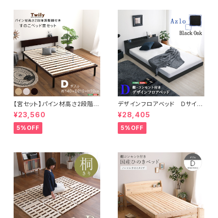
【宮セット】パイン材高さ2段階調
デザインフロアベッド Dサイ
整脚付きすのこベッド(ダブル)
ズ 【Azlo-アズロ-】
¥23,560
¥28,405
5%OFF
5%OFF