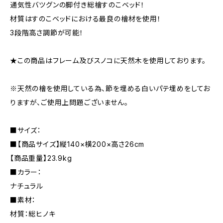
通気性バツグンの脚付き総檜すのこベッド！
材質はすのこベッドにおける最良の檜材を使用！
3段階高さ調節が可能！
★この商品はフレーム及びスノコに天然木を使用しております。
※天然の檜を使用している為、節を埋める白いパテ埋めをしてお
りますが、ご使用上問題ございません。
■サイズ：
■【商品サイズ】縦140×横200×高さ26cm
【商品重量】23.9kg
■カラー：
ナチュラル
■素材：
材質：総ヒノキ