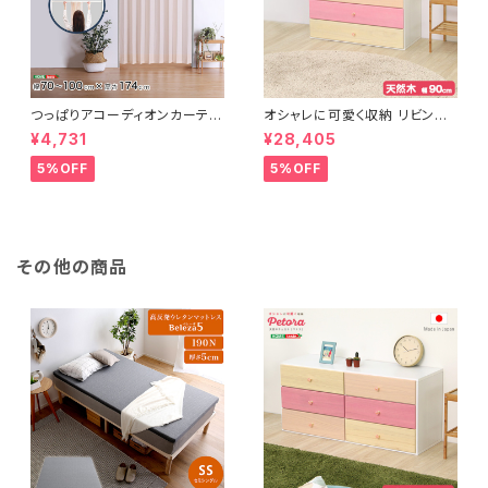
つっぱりアコーディオンカーテ
オシャレに可愛く収納 リビング
ン 100×174cm SH-16-TA
用ローチェスト 4段 幅90cm
¥4,731
¥28,405
DC
天然木（桐）日本製｜petora-
ペトラ- SH-08-PTR90
5%OFF
5%OFF
その他の商品