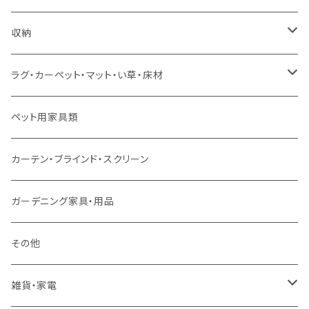
ソファセット
シングルサイズ以下（マットレス付）
ダイニング7点セット以上
カウンターテーブル
カウンターチェア
こたつテーブル
収納
スツール・オットマン
セミダブルサイズ（マットレス付）
リフティングテーブル
キッズチェア
こたつ布団
本棚・シェルフ
ラグ・カーペット・マット・い草・床材
ソファ付属品
ダブルサイズ（マットレス付）
サイドテーブル・コーヒーテーブル
オフィスチェア・ゲーミングチェア
コタツ・布団セット
食器棚・収納庫
マット・フロアタイル
ペット用家具類
クッション・座椅子
ダブルサイズ以上（マットレス付）
デスク
ダイニングベンチ・スツール
レンジ台・カウンター
ラグ
カーテン・ブラインド・スクリーン
ロフトベッド
ラック
カーペット
ガーデニング家具・用品
二段ベッド
TVボード
その他
マットレス
キャビネット・飾り棚
雑貨・家電