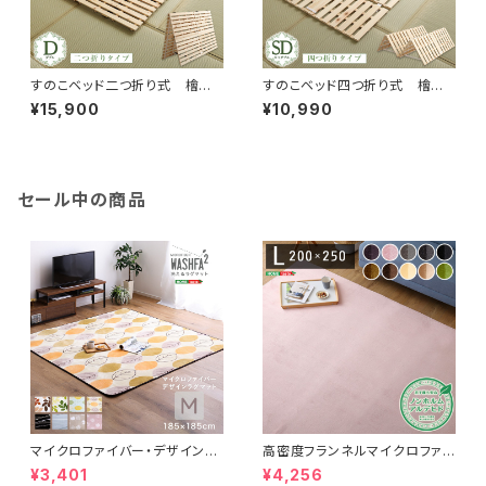
すのこベッド二つ折り式 檜仕
すのこベッド四つ折り式 檜仕
様(ダブル)【涼風】 HNK-2-D
様(セミダブル)【涼風】 HNK-4
¥15,900
¥10,990
-SD
セール中の商品
マイクロファイバー・デザインラ
高密度フランネルマイクロファイ
グマットMサイズ（185×185cm）
バー・ラグマットLサイズ（200×2
¥3,401
¥4,256
洗えるラグマット 【WASHFA2】
50cm）洗えるラグマット｜ナル