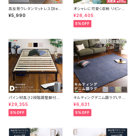
高反発ウレタンマットレス【Bele
オシャレに可愛く収納 リビング
za5-ベレーザ・ファイブ-】(セミ
用ワイドチェスト 3段 幅117cm
¥5,990
¥28,405
シングル) ORM-05SS
天然木（桐）日本製｜petora-
ペトラ- SH-08-PTR117
5%OFF
パイン材高さ2段階調整脚付き
キルティングデニム調ラグLサイ
すのこベッド ポケットコイルマッ
ズ(190x240cm)オールシーズ
¥29,355
¥6,631
トレスセット(ダブル) ASP-SR
ン、滑り止め付き、手洗い対応【D
M-D
erid-デリッド-】 DRG-L
5%OFF
5%OFF