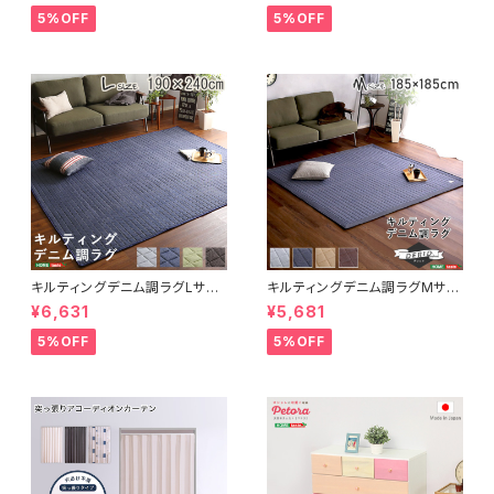
FRG-D2-M
トレア
5%OFF
5%OFF
キルティングデニム調ラグLサイ
キルティングデニム調ラグMサイ
ズ(190x240cm)オールシーズ
ズ(185x185cm)オールシーズ
¥6,631
¥5,681
ン、滑り止め付き、手洗い対応【D
ン、滑り止め付き、手洗い対応【D
erid-デリッド-】 DRG-L
erid-デリッド-】 DRG-M
5%OFF
5%OFF