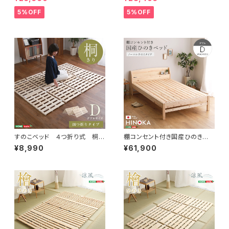
5%OFF
5%OFF
すのこベッド ４つ折り式 桐仕
棚コンセント付き国産ひのきベッ
様(ダブル)【Sommeil-ソメイ
ド ノーマルすのこタイプ【HIN
¥8,990
¥61,900
ユ-】 KIR-4-D
OKA-ヒノカ-】(ダブル) SH-3
0-JPGG-D