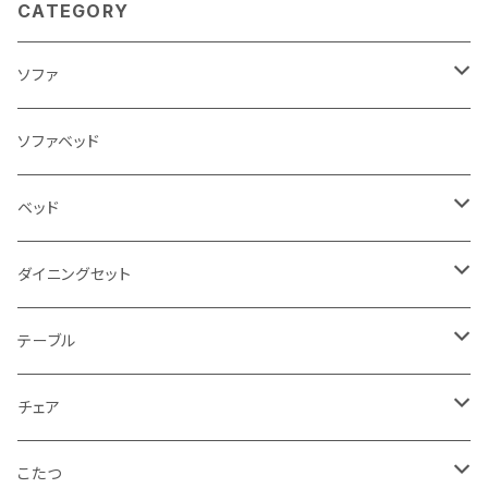
CATEGORY
ソファ
3人掛け
ソファベッド
2.5人掛け
ベッド
2人掛け
シングルサイズ以下（フレームのみ）
ダイニングセット
1人掛け
セミダブルサイズ（フレームのみ）
ダイニング3点セット以下
テーブル
カウチソファ
ダブルサイズ（フレームのみ）
ダイニング4点セット
センターテーブル
チェア
コーナーソファ
ワイドダブルサイズ以上（フレームのみ）
ダイニング5点・6点セット
ダイニングテーブル
ダイニングチェア
こたつ