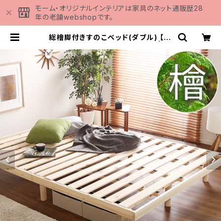
モーム・オリジナルインテリアは家具のネット通販歴28
年の老舗webshopです。
総檜脚付きすのこベッド(ダブル) 【Pi
erna-ピエルナ-】 LHK-02D | 家
具の通販専門店 MOMU