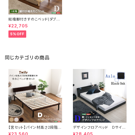
総檜脚付きすのこベッド(ダブル)
【Pierna-ピエルナ-】 LHK-0
¥22,705
2D
5%OFF
同じカテゴリの商品
【宮セット】パイン材高さ2段階調
デザインフロアベッド Dサイ
整脚付きすのこベッド(ダブル)
ズ 【Azlo-アズロ-】
¥23,560
¥28,405