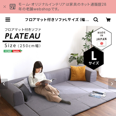
モーム・オリジナルインテリアは家具のネット通販歴28
年の老舗webshopです。
フロアマット付きソファLサイズ（幅25
0cm）お家で洗えるカバーリングタイ
プ | Plateau-プラトー- SH-07-
PLTL-SF | 家具の通販専門店 MOM
U