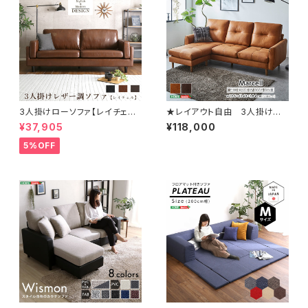
3人掛けローソファ【レイチェル
★レイアウト自由 3人掛け
Rachel-】（3人掛け ローソファ
レザーファブリック カウチソフ
¥37,905
¥118,000
ー） HT-3015
ァ【Marcell-マーセル-】 SH-
24-CSS-3
5%OFF