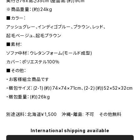
奥行き76x高さ35cm（座面高:(約)9cm
※商品重量：(約)24kg
■カラー：
アッシュグレー、インディゴブルー、ブラウン、レッド、
起毛ベージュ、起毛ブラウン
■素材：
ソファ中材：ウレタンフォーム(モールド成型)
カバー：ポリエステル100％
■その他：
・お客様組立商品です
・梱包サイズ：(2-1)(約)74×74×71cm、(2-2)(約)52×52×32cm
・梱包重量：(約)26kg
別途送料：北海道￥1,500 沖縄・離島: 不可 その他無料
International shipping available