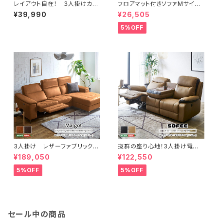
レイアウト自在！ ３人掛けカウ
フロアマット付きソファMサイズ
チソファ【Wismon -ウィスモ
（幅200cm）お家で洗えるカバ
¥39,990
¥26,505
ン-】 （ポケットコイル入り 選
ーリングタイプ | Plateau-プラ
べる８色） RK3P
トー- SH-07-PLTM-SF
5%OFF
3人掛け レザーファブリック
抜群の座り心地！3人掛け電動リ
電動リクライニング カウチソフ
クライニングソファ SH-24-E
¥189,050
¥122,550
ァ【Margot-マーゴ-】 SH-24
SL-3
-CEL-3
5%OFF
5%OFF
セール中の商品