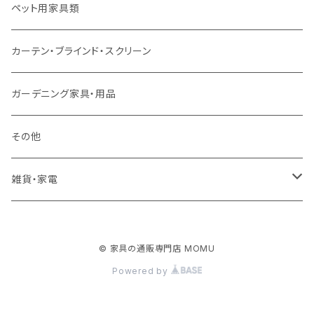
ソファ付属品
ダブルサイズ（マットレス付）
サイドテーブル・コーヒーテーブル
オフィスチェア・ゲーミングチェア
コタツ・布団セット
食器棚・収納庫
マット・フロアタイル
ペット用家具類
クッション・座椅子
ダブルサイズ以上（マットレス付）
デスク
ダイニングベンチ・スツール
レンジ台・カウンター
ラグ
カーテン・ブラインド・スクリーン
ロフトベッド
ラック
カーペット
ガーデニング家具・用品
二段ベッド
TVボード
その他
マットレス
キャビネット・飾り棚
雑貨・家電
シングルサイズ以下
付属品・部材
チェスト・ドレッサー
雑貨
© 家具の通販専門店 MOMU
セミダブルサイズ
ナイトテーブル
家電
Powered by
ダブルサイズ以上
下駄箱・シューズボックス