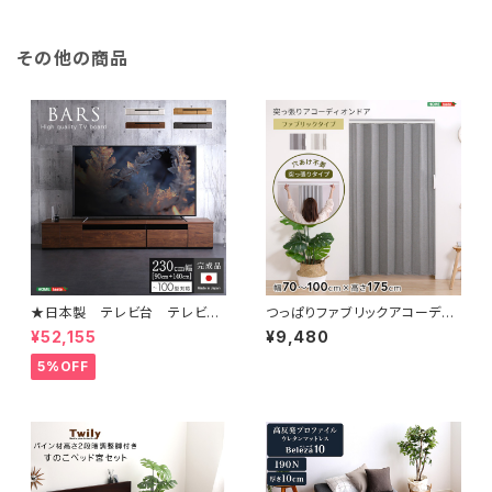
その他の商品
★日本製 テレビ台 テレビボ
つっぱりファブリックアコーディ
ード 230cm幅 【BARS-バ
オンドア 100×175cm SH-1
¥52,155
¥9,480
ース-】 SH-24-BR230
6-TFAD
5%OFF