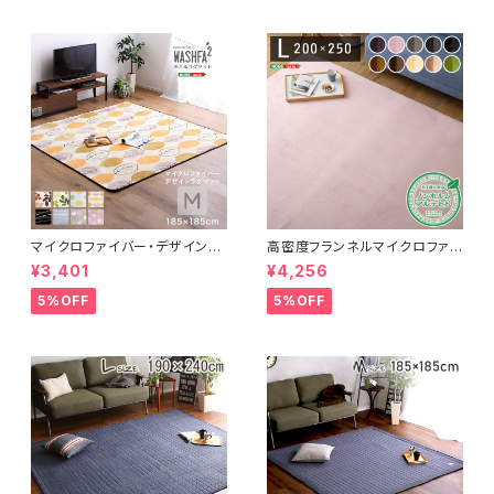
マイクロファイバー・デザインラ
高密度フランネルマイクロファイ
グマットMサイズ（185×185cm）
バー・ラグマットLサイズ（200×2
¥3,401
¥4,256
洗えるラグマット 【WASHFA2】
50cm）洗えるラグマット｜ナル
FRG-D2-M
トレア
5%OFF
5%OFF