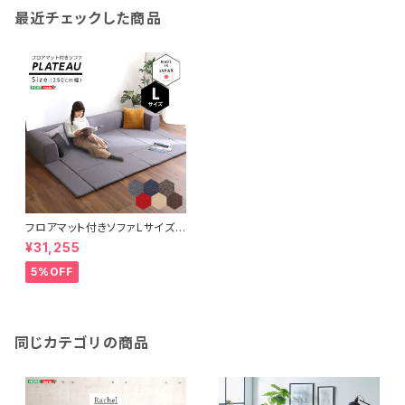
最近チェックした商品
フロアマット付きソファLサイズ
（幅250cm）お家で洗えるカバ
¥31,255
ーリングタイプ | Plateau-プラ
トー- SH-07-PLTL-SF
5%OFF
同じカテゴリの商品