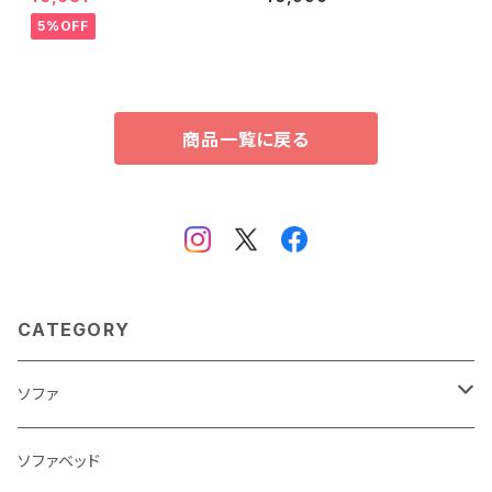
ン、滑り止め付き、手洗い対応【D
シングル) ORM-05SS
erid-デリッド-】 DRG-M
5%OFF
商品一覧に戻る
CATEGORY
ソファ
3人掛け
ソファベッド