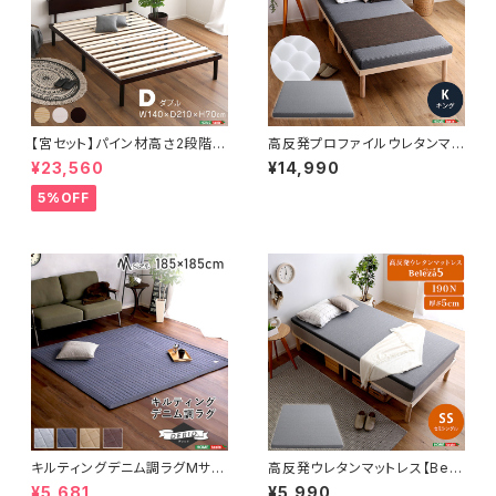
【宮セット】パイン材高さ2段階調
高反発プロファイルウレタンマッ
整脚付きすのこベッド(ダブル)
トレス【Beleza10-ベレーザ・テ
¥23,560
¥14,990
ン-】(キング) ORM-10K
5%OFF
キルティングデニム調ラグMサイ
高反発ウレタンマットレス【Bele
ズ(185x185cm)オールシーズ
za5-ベレーザ・ファイブ-】(セミ
¥5,681
¥5,990