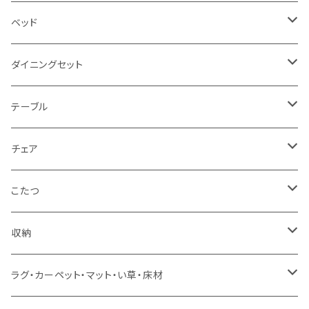
2.5人掛け
ベッド
2人掛け
シングルサイズ以下（フレームのみ）
ダイニングセット
1人掛け
セミダブルサイズ（フレームのみ）
ダイニング3点セット以下
テーブル
カウチソファ
ダブルサイズ（フレームのみ）
ダイニング4点セット
センターテーブル
チェア
コーナーソファ
ワイドダブルサイズ以上（フレームのみ）
ダイニング5点・6点セット
ダイニングテーブル
ダイニングチェア
こたつ
ソファセット
シングルサイズ以下（マットレス付）
ダイニング7点セット以上
カウンターテーブル
カウンターチェア
こたつテーブル
収納
スツール・オットマン
セミダブルサイズ（マットレス付）
リフティングテーブル
キッズチェア
こたつ布団
本棚・シェルフ
ラグ・カーペット・マット・い草・床材