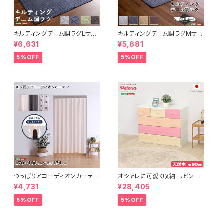
キルティングデニム調ラグLサイ
キルティングデニム調ラグMサイ
ズ(190x240cm)オールシーズ
ズ(185x185cm)オールシーズ
¥6,631
¥5,681
ン、滑り止め付き、手洗い対応【D
ン、滑り止め付き、手洗い対応【D
erid-デリッド-】 DRG-L
erid-デリッド-】 DRG-M
5%OFF
5%OFF
つっぱりアコーディオンカーテ
オシャレに可愛く収納 リビング
ン 100×174cm SH-16-TA
用ローチェスト 4段 幅90cm
¥4,731
¥28,405
DC
天然木（桐）日本製｜petora-
ペトラ- SH-08-PTR90
5%OFF
5%OFF