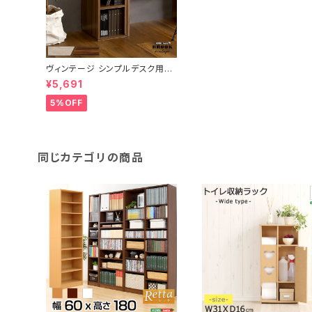
ヴィンテージ シンプルデスク用サ
イドラック30cm幅【Ridgewoo
¥5,691
d-リッジウッド-】 BRHT-SRK3
0
5%OFF
同じカテゴリの商品