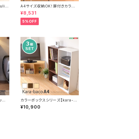
ito
A4サイズ収納OK！扉付きカラー
ボックス【-5ivox-フィボックス】
¥8,531
5%OFF
ッ
カラーボックスシリーズ【kara-ba
SH-L
coA4】3段A4サイズ 3個セット
¥10,900
H1457-3SET