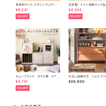
多目的ラック、マガジンラック（幅6
日本製 トイレ収納ラック【pul
0cm）オシャレで大容量な収納本
-プリート】 ワイドタイプ
¥8,541
¥4,256
棚、レイアウト自由｜Retta-レッ
タ- RT-1860
5%OFF
5%OFF
キューブラック ガラス扉 HT-
引出し収納付き シェルフラ
QTG
ク 【Kvist-クヴィスト-】 
¥4,741
¥29,900
I-100004
5%OFF