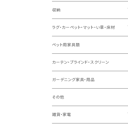
ソファセット
シングルサイズ以下（マットレス付）
ダイニング7点セット以上
カウンターテーブル
カウンターチェア
こたつテーブル
収納
スツール・オットマン
セミダブルサイズ（マットレス付）
リフティングテーブル
キッズチェア
こたつ布団
本棚・シェルフ
ラグ・カーペット・マット・い草・床材
ソファ付属品
ダブルサイズ（マットレス付）
サイドテーブル・コーヒーテーブル
オフィスチェア・ゲーミングチェア
コタツ・布団セット
食器棚・収納庫
マット・フロアタイル
ペット用家具類
クッション・座椅子
ダブルサイズ以上（マットレス付）
デスク
ダイニングベンチ・スツール
レンジ台・カウンター
ラグ
カーテン・ブラインド・スクリーン
ロフトベッド
ラック
カーペット
ガーデニング家具・用品
二段ベッド
TVボード
その他
マットレス
キャビネット・飾り棚
雑貨・家電