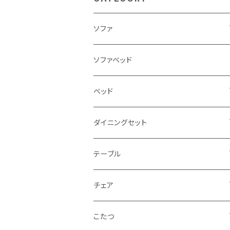
ソファ
3人掛け
ソファベッド
2.5人掛け
ベッド
2人掛け
シングルサイズ以下（フレームのみ）
ダイニングセット
1人掛け
セミダブルサイズ（フレームのみ）
ダイニング3点セット以下
テーブル
カウチソファ
ダブルサイズ（フレームのみ）
ダイニング4点セット
センターテーブル
チェア
コーナーソファ
ワイドダブルサイズ以上（フレームのみ）
ダイニング5点・6点セット
ダイニングテーブル
ダイニングチェア
こたつ