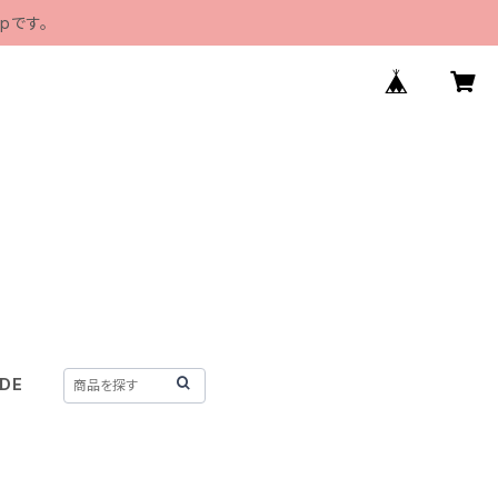
pです。
IDE