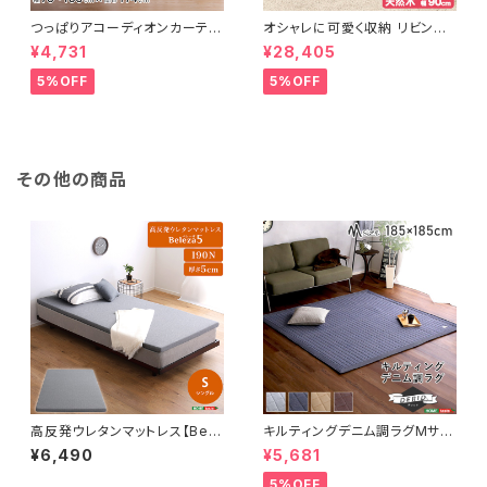
つっぱりアコーディオンカーテ
オシャレに可愛く収納 リビング
ン 100×174cm SH-16-TA
用ローチェスト 4段 幅90cm
¥4,731
¥28,405
DC
天然木（桐）日本製｜petora-
ペトラ- SH-08-PTR90
5%OFF
5%OFF
その他の商品
高反発ウレタンマットレス【Bele
キルティングデニム調ラグMサイ
za5-ベレーザ・ファイブ-】(シン
ズ(185x185cm)オールシーズ
¥6,490
¥5,681
グル) ORM-05S
ン、滑り止め付き、手洗い対応【D
erid-デリッド-】 DRG-M
5%OFF