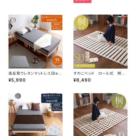
高反発ウレタンマットレス【Bele
すのこベッド ロール式 桐仕
za5-ベレーザ・ファイブ-】(セミ
様(セミダブル)【Schlaf-シュラ
¥5,990
¥8,490
シングル) ORM-05SS
フ-】 桐 すのこ ロール式
すのこベッド セミダブル 湿
気 スノコマット 折りたたみ
KIR-R-SD