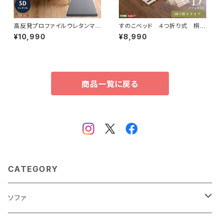
高反発プロファイルウレタンマッ
すのこベッド ４つ折り式 桐仕
トレス【Beleza10-ベレーザ・テ
様(ダブル)【Sommeil-ソメイ
¥10,990
¥8,990
ン-】(セミダブル) ORM-10SD
ユ-】 KIR-4-D
商品一覧に戻る
CATEGORY
ソファ