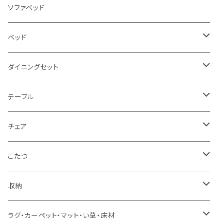
3人掛け
ソファベッド
2.5人掛け
ベッド
2人掛け
シングルサイズ以下（フレームのみ）
ダイニングセット
1人掛け
セミダブルサイズ（フレームのみ）
ダイニング3点セット以下
テーブル
カウチソファ
ダブルサイズ（フレームのみ）
ダイニング4点セット
センターテーブル
チェア
コーナーソファ
ワイドダブルサイズ以上（フレームのみ）
ダイニング5点・6点セット
ダイニングテーブル
ダイニングチェア
こたつ
ソファセット
シングルサイズ以下（マットレス付）
ダイニング7点セット以上
カウンターテーブル
カウンターチェア
こたつテーブル
収納
スツール・オットマン
セミダブルサイズ（マットレス付）
リフティングテーブル
キッズチェア
こたつ布団
本棚・シェルフ
ラグ・カーペット・マット・い草・床材