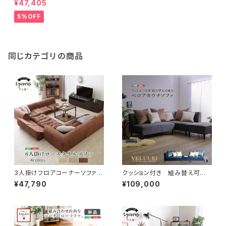
¥47,405
5%OFF
同じカテゴリの商品
3人掛けフロアコーナーソファ(2
クッション付き 組み替え可能
セット)【Lycoris-リコリス-】フ
なベロアカウチソファ【VELUUR
¥47,790
¥109,000
ロアソファ コーナーソファ 分
I ベルーリ】 SH-27-NCS
割ソファ 一人掛け 二人掛
け 2セット SH-07-LCRSE
T