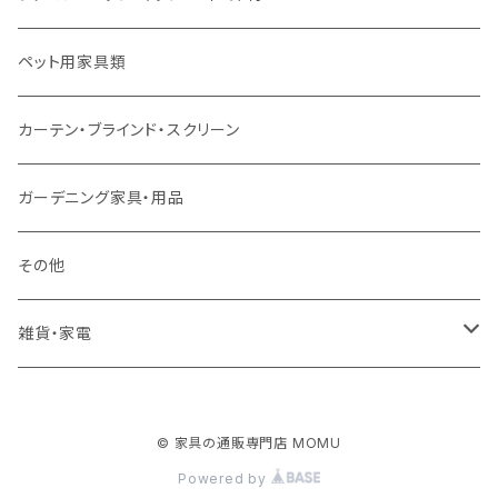
ソファ付属品
ダブルサイズ（マットレス付）
サイドテーブル・コーヒーテーブル
オフィスチェア・ゲーミングチェア
コタツ・布団セット
食器棚・収納庫
マット・フロアタイル
ペット用家具類
クッション・座椅子
ダブルサイズ以上（マットレス付）
デスク
ダイニングベンチ・スツール
レンジ台・カウンター
ラグ
カーテン・ブラインド・スクリーン
ロフトベッド
ラック
カーペット
ガーデニング家具・用品
二段ベッド
TVボード
その他
マットレス
キャビネット・飾り棚
雑貨・家電
シングルサイズ以下
付属品・部材
チェスト・ドレッサー
雑貨
© 家具の通販専門店 MOMU
セミダブルサイズ
ナイトテーブル
家電
Powered by