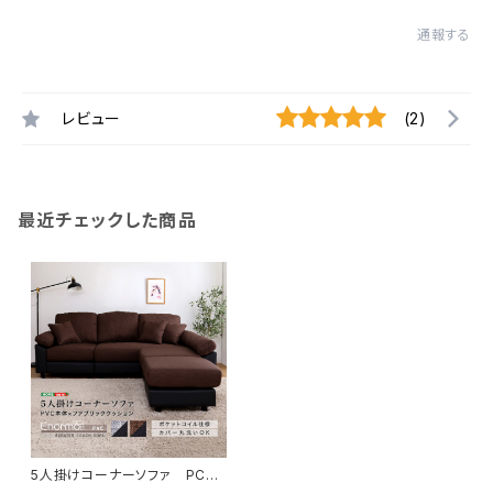
通報する
レビュー
(2)
最近チェックした商品
5人掛けコーナーソファ PCC-
5P