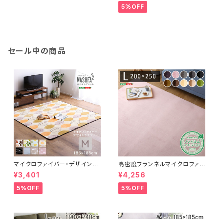
ア- SH-07-LNR
SH-07-LCL2SET
5%OFF
セール中の商品
マイクロファイバー・デザインラ
高密度フランネルマイクロファイ
グマットMサイズ（185×185cm）
バー・ラグマットLサイズ（200×2
¥3,401
¥4,256
洗えるラグマット 【WASHFA2】
50cm）洗えるラグマット｜ナル
FRG-D2-M
トレア
5%OFF
5%OFF