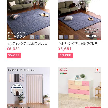
キルティングデニム調ラグLサイ
キルティングデニム調ラグMサイ
ズ(190x240cm)オールシーズ
ズ(185x185cm)オールシーズ
¥6,631
¥5,681
ン、滑り止め付き、手洗い対応【D
ン、滑り止め付き、手洗い対応【D
erid-デリッド-】 DRG-L
erid-デリッド-】 DRG-M
5%OFF
5%OFF