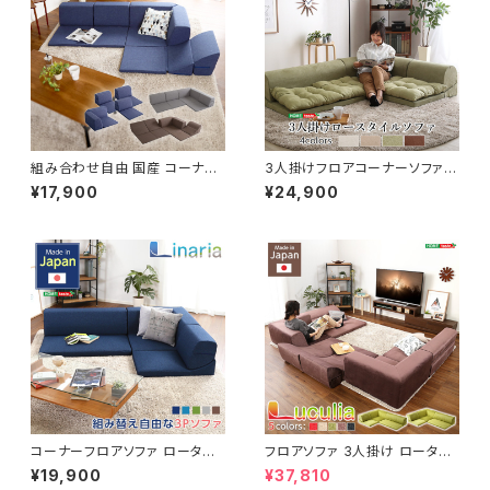
組み合わせ自由 国産 コーナー
3人掛けフロアコーナーソファ【L
ローソファ フロアタイプ Linum
ycoris-リコリス-】フロアソフ
¥17,900
¥24,900
-リナム- SH-07-RCLS
ァ コーナーソファ 分割ソフ
ァ 一人掛け 二人掛け SH-
07-LCR
コーナーフロアソファ ロータイ
フロアソファ 3人掛け ロータイ
プ ファブリック 3人掛け（5色）
プ 起毛素材 日本製 （5色）同色
¥19,900
¥37,810
組み替え自由｜Linaria-リナリ
2セット｜Luculia-ルクリア-