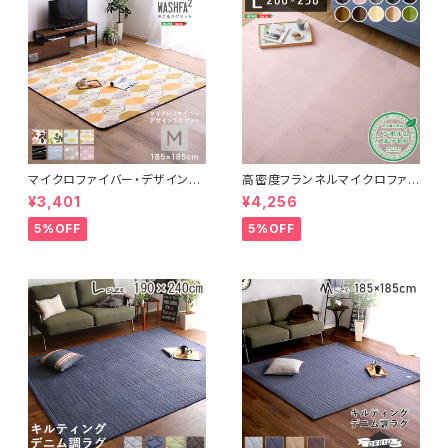
マイクロファイバー・デザインラ
高密度フランネルマイクロファイ
グマットMサイズ（185×185cm）
バー・ラグマットLサイズ（200×2
¥3,401
¥4,256
洗えるラグマット 【WASHFA2】
50cm）洗えるラグマット｜ナル
FRG-D2-M
トレア
5%OFF
5%OFF