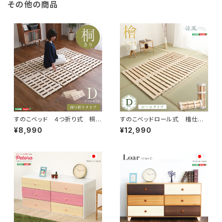
その他の商品
すのこベッド ４つ折り式 桐仕
すのこベッドロール式 檜仕様
様(ダブル)【Sommeil-ソメイ
(ダブル)【涼風】 HNK-R-D
¥8,990
¥12,990
ユ-】 KIR-4-D