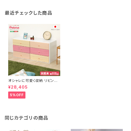
最近チェックした商品
オシャレに可愛く収納 リビング
用ワイドチェスト 3段 幅117cm
¥28,405
天然木（桐）日本製｜petora-
ペトラ- SH-08-PTR117
5%OFF
同じカテゴリの商品