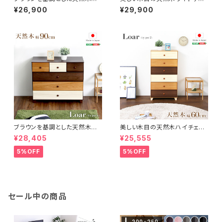
イドチェスト 3段 幅117cm Loa
スト 3段 幅117cm Loarシリー
¥26,900
¥29,900
rシリーズ 日本製・完成品｜Loa
ズ 日本製・完成品｜Loar-ロ
r-ロア- type1 SH-08-LR11
ア- type2 SH-08-LR2ND1
7
17
ブラウンを基調とした天然木ロ
美しい木目の天然木ハイチェス
ーチェスト 4段 幅90cm Loar
ト 6段 幅60cm Loarシリーズ
¥28,405
¥25,555
シリーズ 日本製・完成品｜Loar
日本製・完成品｜Loar-ロア- t
-ロア- type1 SH-08-LR90
ype2 SH-08-LR2ND60
5%OFF
5%OFF
セール中の商品