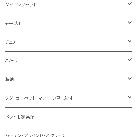
2人掛け
シングルサイズ以下（フレームのみ）
ダイニングセット
1人掛け
セミダブルサイズ（フレームのみ）
ダイニング3点セット以下
テーブル
カウチソファ
ダブルサイズ（フレームのみ）
ダイニング4点セット
センターテーブル
チェア
コーナーソファ
ワイドダブルサイズ以上（フレームのみ）
ダイニング5点・6点セット
ダイニングテーブル
ダイニングチェア
こたつ
ソファセット
シングルサイズ以下（マットレス付）
ダイニング7点セット以上
カウンターテーブル
カウンターチェア
こたつテーブル
収納
スツール・オットマン
セミダブルサイズ（マットレス付）
リフティングテーブル
キッズチェア
こたつ布団
本棚・シェルフ
ラグ・カーペット・マット・い草・床材
ソファ付属品
ダブルサイズ（マットレス付）
サイドテーブル・コーヒーテーブル
オフィスチェア・ゲーミングチェア
コタツ・布団セット
食器棚・収納庫
マット・フロアタイル
ペット用家具類
クッション・座椅子
ダブルサイズ以上（マットレス付）
デスク
ダイニングベンチ・スツール
レンジ台・カウンター
ラグ
カーテン・ブラインド・スクリーン