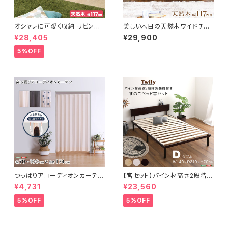
オシャレに可愛く収納 リビング
美しい木目の天然木ワイドチェ
用ワイドチェスト 3段 幅117cm
スト 3段 幅117cm Loarシリー
¥28,405
¥29,900
天然木（桐）日本製｜petora-
ズ 日本製・完成品｜Loar-ロ
ペトラ- SH-08-PTR117
ア- type2 SH-08-LR2ND1
5%OFF
17
つっぱりアコーディオンカーテ
【宮セット】パイン材高さ2段階調
ン 100×174cm SH-16-TA
整脚付きすのこベッド(ダブル)
¥4,731
¥23,560
DC
5%OFF
5%OFF