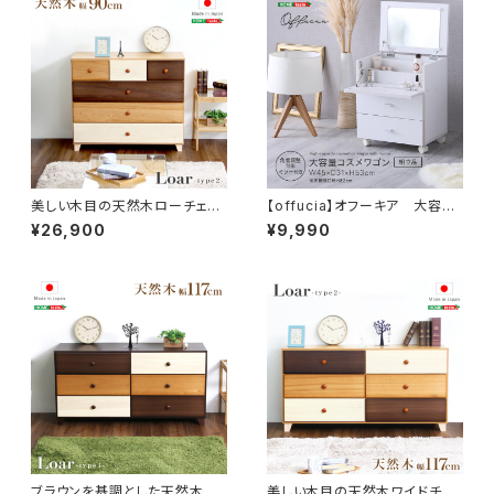
美しい木目の天然木ローチェス
【offucia】オフーキア 大容量
ト 4段 幅90cm Loarシリーズ
コスメワゴン(組立品) SH-05
¥26,900
¥9,990
日本製・完成品｜Loar-ロア- t
-47808
ype2 SH-08-LR2ND90
ブラウンを基調とした天然木ワ
美しい木目の天然木ワイドチェ