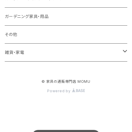
ロフトベッド
ラック
カーペット
ガーデニング家具・用品
二段ベッド
TVボード
その他
マットレス
キャビネット・飾り棚
雑貨・家電
シングルサイズ以下
付属品・部材
チェスト・ドレッサー
雑貨
© 家具の通販専門店 MOMU
セミダブルサイズ
ナイトテーブル
家電
Powered by
ダブルサイズ以上
下駄箱・シューズボックス
ハンガー