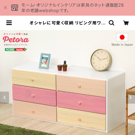
モーム・オリジナルインテリアは家具のネット通販歴28
年の老舗webshopです。
オシャレに可愛く収納 リビング用ワイ
ドチェスト 3段 幅117cm 天然木（桐）
日本製｜petora-ペトラ- SH-08
-PTR117 | 家具の通販専門店 MOM
U