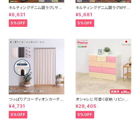
キルティングデニム調ラグLサイ
キルティングデニム調ラグMサイ
ズ(190x240cm)オールシーズ
ズ(185x185cm)オールシーズ
¥6,631
¥5,681
ン、滑り止め付き、手洗い対応【D
ン、滑り止め付き、手洗い対応【D
erid-デリッド-】 DRG-L
erid-デリッド-】 DRG-M
5%OFF
5%OFF
つっぱりアコーディオンカーテ
オシャレに可愛く収納 リビング
ン 100×174cm SH-16-TA
用ローチェスト 4段 幅90cm
¥4,731
¥28,405
DC
天然木（桐）日本製｜petora-
ペトラ- SH-08-PTR90
5%OFF
5%OFF