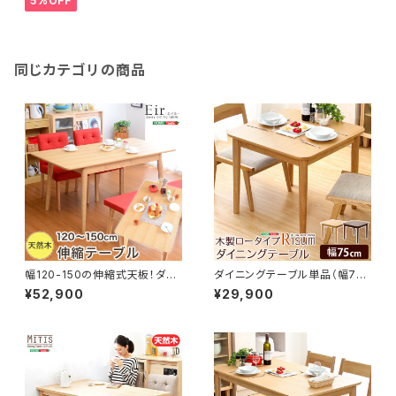
5%OFF
同じカテゴリの商品
幅120-150の伸縮式天板！ダイ
ダイニングテーブル単品（幅75c
ニングテーブル単品【-Eir-エイ
m） ナチュラルロータイプ 木
¥52,900
¥29,900
ル】 SH-01EIR
製アッシュ材｜Risum-リス
ム- SH-01RIS-T75