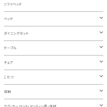
3人掛け
ソファベッド
2.5人掛け
ベッド
2人掛け
シングルサイズ以下（フレームのみ）
ダイニングセット
1人掛け
セミダブルサイズ（フレームのみ）
ダイニング3点セット以下
テーブル
カウチソファ
ダブルサイズ（フレームのみ）
ダイニング4点セット
センターテーブル
チェア
コーナーソファ
ワイドダブルサイズ以上（フレームのみ）
ダイニング5点・6点セット
ダイニングテーブル
ダイニングチェア
こたつ
ソファセット
シングルサイズ以下（マットレス付）
ダイニング7点セット以上
カウンターテーブル
カウンターチェア
こたつテーブル
収納
スツール・オットマン
セミダブルサイズ（マットレス付）
リフティングテーブル
キッズチェア
こたつ布団
本棚・シェルフ
ラグ・カーペット・マット・い草・床材