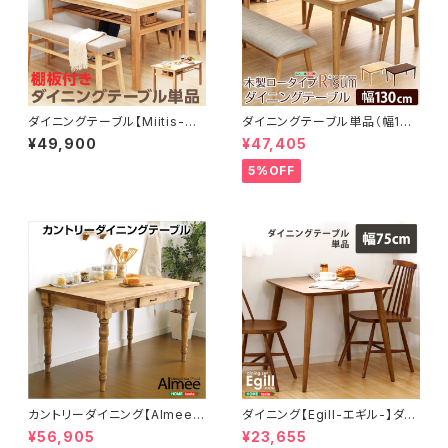
ダイニングテーブル【Miitis-ミ
ダイニングテーブル単品（幅130
ティス-】（幅135cmタイプ）単
cm） ナチュラルロータイプ
¥49,900
¥47,405
品 SH-01MTS-T135
木製アッシュ材｜Risum-リス
ム- SH-01RIS-T130
5%OFF
カントリーダイニング【Almee-
ダイニング【Egill-エギル-】ダイ
アルム-】ダイニングテーブル単
ニングテーブル単品（幅75cmタ
¥56,905
¥23,655
品（幅120cm） SH-01ALM-
イプ） SH-01EGL-T75