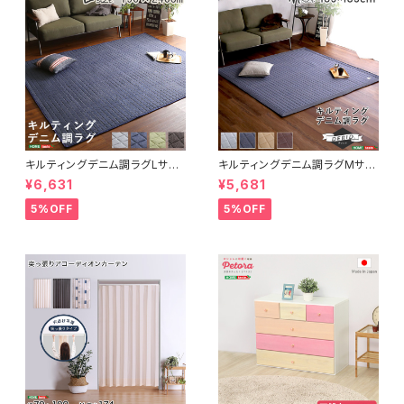
キルティングデニム調ラグLサイ
キルティングデニム調ラグMサイ
ズ(190x240cm)オールシーズ
ズ(185x185cm)オールシーズ
¥6,631
¥5,681
ン、滑り止め付き、手洗い対応【D
ン、滑り止め付き、手洗い対応【D
erid-デリッド-】 DRG-L
erid-デリッド-】 DRG-M
5%OFF
5%OFF