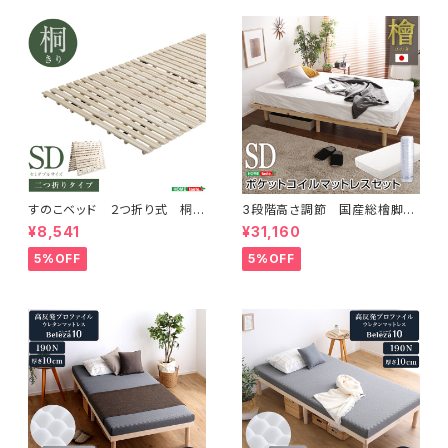
すのこベッド ２つ折り式 桐仕
3段階高さ調節 国産総檜脚付
様(セミダブル)【Coh-ソーン-】
きすのこベッド 【Pierna-ピエル
¥8,541
¥31,160
KIR-2-SD
ナ-】(ポケットコイルロールマッ
トレス付き) セミダブル
5%OFF
5%OFF