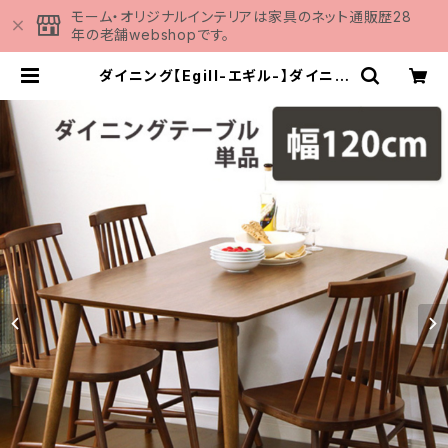
モーム・オリジナルインテリアは家具のネット通販歴28
年の老舗webshopです。
ダイニング【Egill-エギル-】ダイニン
グテーブル単品（幅120cmタイプ）
SH-01EGL-T120 | 家具の通販専
門店 MOMU