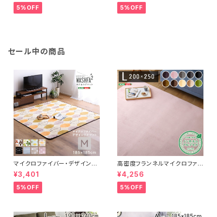
T120
5%OFF
5%OFF
セール中の商品
マイクロファイバー・デザインラ
高密度フランネルマイクロファイ
グマットMサイズ（185×185cm）
バー・ラグマットLサイズ（200×2
¥3,401
¥4,256
洗えるラグマット 【WASHFA2】
50cm）洗えるラグマット｜ナル
FRG-D2-M
トレア
5%OFF
5%OFF