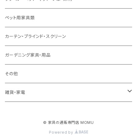
ソファ付属品
ダブルサイズ（マットレス付）
サイドテーブル・コーヒーテーブル
オフィスチェア・ゲーミングチェア
コタツ・布団セット
食器棚・収納庫
マット・フロアタイル
ペット用家具類
クッション・座椅子
ダブルサイズ以上（マットレス付）
デスク
ダイニングベンチ・スツール
レンジ台・カウンター
ラグ
カーテン・ブラインド・スクリーン
ロフトベッド
ラック
カーペット
ガーデニング家具・用品
二段ベッド
TVボード
その他
マットレス
キャビネット・飾り棚
雑貨・家電
シングルサイズ以下
付属品・部材
チェスト・ドレッサー
雑貨
© 家具の通販専門店 MOMU
セミダブルサイズ
ナイトテーブル
家電
Powered by