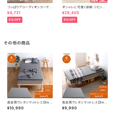
つっぱりアコーディオンカーテ
オシャレに可愛く収納 リビング
ン 100×174cm SH-16-TA
用ローチェスト 4段 幅90cm
¥4,731
¥28,405
DC
天然木（桐）日本製｜petora-
ペトラ- SH-08-PTR90
5%OFF
5%OFF
その他の商品
高反発ウレタンマットレス【Bele
高反発ウレタンマットレス【Bele
za5-ベレーザ・ファイブ-】(キン
za5-ベレーザ・ファイブ-】(クイ
¥10,990
¥9,990
グ) ORM-05K
ーン) ORM-05Q