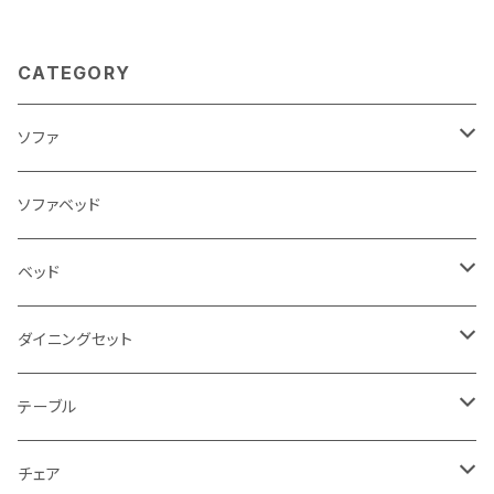
CATEGORY
ソファ
3人掛け
ソファベッド
2.5人掛け
ベッド
2人掛け
シングルサイズ以下（フレームのみ）
ダイニングセット
1人掛け
セミダブルサイズ（フレームのみ）
ダイニング3点セット以下
テーブル
カウチソファ
ダブルサイズ（フレームのみ）
ダイニング4点セット
センターテーブル
チェア