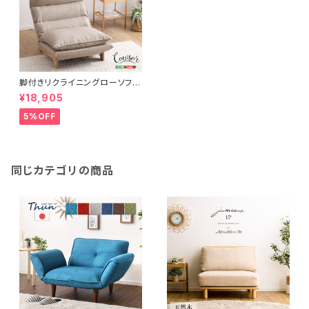
脚付きリクライニングローソフ
ァ 1人掛け【Cowser-カウザ
¥18,905
ー-】 SH-07-FRZ
5%OFF
同じカテゴリの商品