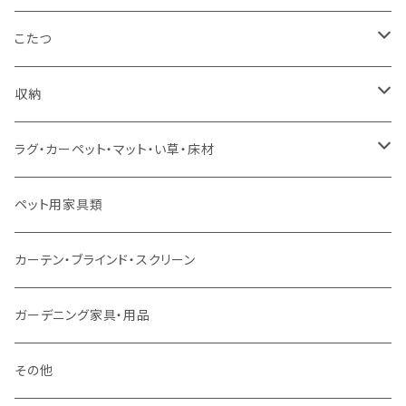
コーナーソファ
ワイドダブルサイズ以上（フレームのみ）
ダイニング5点・6点セット
ダイニングテーブル
ダイニングチェア
こたつ
ソファセット
シングルサイズ以下（マットレス付）
ダイニング7点セット以上
カウンターテーブル
カウンターチェア
こたつテーブル
収納
スツール・オットマン
セミダブルサイズ（マットレス付）
リフティングテーブル
キッズチェア
こたつ布団
本棚・シェルフ
ラグ・カーペット・マット・い草・床材
ソファ付属品
ダブルサイズ（マットレス付）
サイドテーブル・コーヒーテーブル
オフィスチェア・ゲーミングチェア
コタツ・布団セット
食器棚・収納庫
マット・フロアタイル
ペット用家具類
クッション・座椅子
ダブルサイズ以上（マットレス付）
デスク
ダイニングベンチ・スツール
レンジ台・カウンター
ラグ
カーテン・ブラインド・スクリーン
ロフトベッド
ラック
カーペット
ガーデニング家具・用品
二段ベッド
TVボード
その他