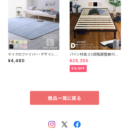
マイクロファイバー・デザインラ
パイン材高さ2段階調整脚付き
グマットLサイズ（200×250c
すのこベッド ポケットコイルマッ
¥4,480
¥29,355
m）洗えるラグマット 【WASHFA
トレスセット(ダブル) ASP-SR
2】 FRG-D2-L
M-D
5%OFF
商品一覧に戻る