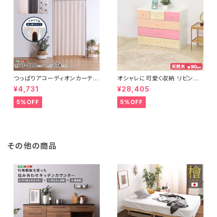
つっぱりアコーディオンカーテ
オシャレに可愛く収納 リビング
ン 100×174cm SH-16-TA
用ローチェスト 4段 幅90cm
¥4,731
¥28,405
DC
天然木（桐）日本製｜petora-
ペトラ- SH-08-PTR90
5%OFF
5%OFF
その他の商品