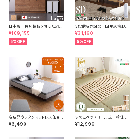
日本製 特殊鋼板を使った組み
3段階高さ調節 国産総檜脚付
合わせキッチンカウンター 18
きすのこベッド 【Pierna-ピエル
¥109,155
¥31,160
0cm ゴミ箱上カウンター+引
ナ-】(ポケットコイルロールマッ
き出し収納+扉収納 SH-22-C
トレス付き) セミダブル
5%OFF
5%OFF
KS180-BCD
高反発ウレタンマットレス【Bele
すのこベッドロール式 檜仕様
za5-ベレーザ・ファイブ-】(シン
(ダブル)【涼風】 HNK-R-D
¥6,490
¥12,990
グル) ORM-05S