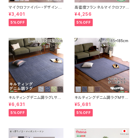
マイクロファイバー・デザインラ
高密度フランネルマイクロファイ
グマットMサイズ（185×185cm）
バー・ラグマットLサイズ（200×2
¥3,401
¥4,256
洗えるラグマット 【WASHFA2】
50cm）洗えるラグマット｜ナル
FRG-D2-M
トレア
5%OFF
5%OFF
キルティングデニム調ラグLサイ
キルティングデニム調ラグMサイ
ズ(190x240cm)オールシーズ
ズ(185x185cm)オールシーズ
¥6,631
¥5,681
ン、滑り止め付き、手洗い対応【D
ン、滑り止め付き、手洗い対応【D
erid-デリッド-】 DRG-L
erid-デリッド-】 DRG-M
5%OFF
5%OFF