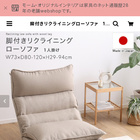
モーム・オリジナルインテリアは家具のネット通販歴28
年の老舗webshopです。
脚付きリクライニングローソファ 1人
掛け【Cowser-カウザー-】 SH-0
7-FRZ | 家具の通販専門店 MOMU