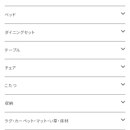
2.5人掛け
ベッド
2人掛け
シングルサイズ以下（フレームのみ）
ダイニングセット
1人掛け
セミダブルサイズ（フレームのみ）
ダイニング3点セット以下
テーブル
カウチソファ
ダブルサイズ（フレームのみ）
ダイニング4点セット
センターテーブル
チェア
コーナーソファ
ワイドダブルサイズ以上（フレームのみ）
ダイニング5点・6点セット
ダイニングテーブル
ダイニングチェア
こたつ
ソファセット
シングルサイズ以下（マットレス付）
ダイニング7点セット以上
カウンターテーブル
カウンターチェア
こたつテーブル
収納
スツール・オットマン
セミダブルサイズ（マットレス付）
リフティングテーブル
キッズチェア
こたつ布団
本棚・シェルフ
ラグ・カーペット・マット・い草・床材