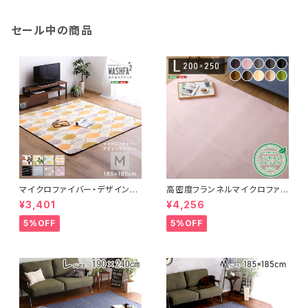
セール中の商品
マイクロファイバー・デザインラ
高密度フランネルマイクロファイ
グマットMサイズ（185×185cm）
バー・ラグマットLサイズ（200×2
¥3,401
¥4,256
洗えるラグマット 【WASHFA2】
50cm）洗えるラグマット｜ナル
FRG-D2-M
トレア
5%OFF
5%OFF