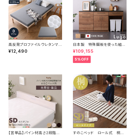
高反発プロファイルウレタンマッ
日本製 特殊鋼板を使った組み
トレス【Beleza10-ベレーザ・テ
合わせキッチンカウンター 18
¥12,490
¥109,155
ン-】(ダブル) ORM-10D
0cm ゴミ箱上カウンター+引
き出し収納+扉収納 SH-22-C
5%OFF
KS180-BCD
【宮単品】パイン材高さ2段階調
すのこベッド ロール式 桐仕