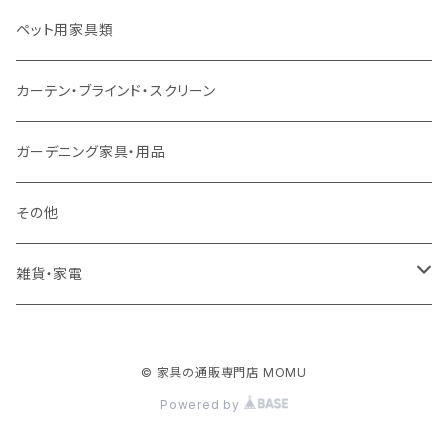
ソファ付属品
ダブルサイズ（マットレス付）
サイドテーブル・コーヒーテーブル
オフィスチェア・ゲーミングチェア
コタツ・布団セット
食器棚・収納庫
マット・フロアタイル
ペット用家具類
クッション・座椅子
ダブルサイズ以上（マットレス付）
デスク
ダイニングベンチ・スツール
レンジ台・カウンター
ラグ
カーテン・ブラインド・スクリーン
ロフトベッド
ラック
カーペット
ガーデニング家具・用品
二段ベッド
TVボード
その他
マットレス
キャビネット・飾り棚
雑貨・家電
シングルサイズ以下
付属品・部材
チェスト・ドレッサー
雑貨
© 家具の通販専門店 MOMU
セミダブルサイズ
ナイトテーブル
家電
Powered by
ダブルサイズ以上