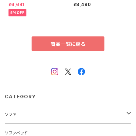
整脚付きすのこベッド用(セミダ
様(セミダブル)【Schlaf-シュラ
¥6,641
¥8,490
ブル)
フ-】 桐 すのこ ロール式
すのこベッド セミダブル 湿
5%OFF
気 スノコマット 折りたたみ
KIR-R-SD
商品一覧に戻る
CATEGORY
ソファ
3人掛け
ソファベッド