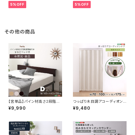
ペトラ- SH-08-PTR90
5%OFF
5%OFF
その他の商品
【宮単品】パイン材高さ2段階調
つっぱり木目調アコーディオンド
整脚付きすのこベッド用(ダブル)
ア 100×175cm SH-16-TA
¥9,990
¥9,480
HP-02D
D