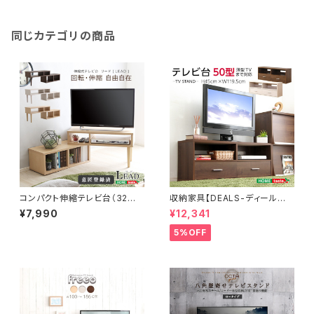
同じカテゴリの商品
コンパクト伸縮テレビ台（32型
収納家具【DEALS-ディール
まで対応）コーナー、ローボー
ズ-】テレビ台 DSP-TV120
¥7,990
¥12,341
ド、リビング収納【LEAD-リー
ド-】 LA-75EX
5%OFF