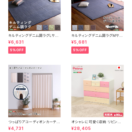
キルティングデニム調ラグLサイ
キルティングデニム調ラグMサイ
ズ(190x240cm)オールシーズ
ズ(185x185cm)オールシーズ
¥6,631
¥5,681
ン、滑り止め付き、手洗い対応【D
ン、滑り止め付き、手洗い対応【D
erid-デリッド-】 DRG-L
erid-デリッド-】 DRG-M
5%OFF
5%OFF
つっぱりアコーディオンカーテ
オシャレに可愛く収納 リビング
ン 100×174cm SH-16-TA
用ローチェスト 4段 幅90cm
¥4,731
¥28,405
DC
天然木（桐）日本製｜petora-