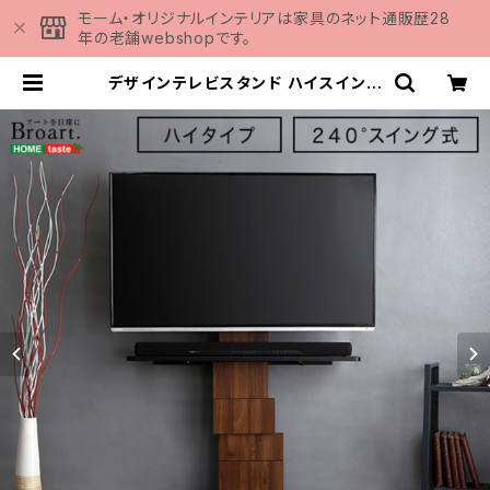
モーム・オリジナルインテリアは家具のネット通販歴28
年の老舗webshopです。
デザインテレビスタンド ハイスイング
タイプ 専用棚 SET 【BROART-ブ
ラート-】 BROT-SET | 家具の通
販専門店 MOMU