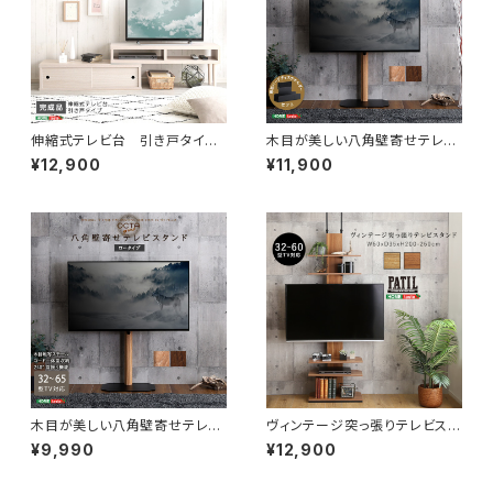
伸縮式テレビ台 引き戸タイ
木目が美しい八角壁寄せテレビ
プ SD-120EX
スタンドロータイプ専用 ハー
¥12,900
¥11,900
ドディスクホルダーセット OT
GT-SET
木目が美しい八角壁寄せテレビ
ヴィンテージ突っ張りテレビスタ
スタンド ロータイプ OTGT
ンド PPWAT
¥9,990
¥12,900