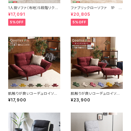
1人掛ソファ（布地）5段階リクラ
ファブリックローソファ 1P H
イニング、フロアソファ、カウチソ
T-LSF-1
¥17,091
¥20,805
ファに 日本製｜Thun-トゥー
ン- SH-07-THN1P
5%OFF
5%OFF
肌触りが良いコーデュロイソフ
肌触りが良いコーデュロイソフ
ァ １人掛け 【Qooliss-クー
ァ １人掛け オットマンセット
¥17,900
¥23,900
リス-】 SH-07-CDS1P
【Qooliss-クーリス-】 SH-0
7-CDS1P-S