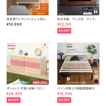
高反発ウレタンマットレス【Bele
★日本製 テレビ台 テレビボ
za5-ベレーザ・ファイブ-】(キン
ード 230cm幅 【BARS-バ
¥10,990
¥52,155
グ) ORM-05K
ース-】 SH-24-BR230
5%OFF
オシャレに可愛く収納 リビング
パイン材高さ2段階調整脚付き
用ワイドチェスト 3段 幅117cm
すのこベッド(ダブル) ASP-02
¥28,405
¥16,055
天然木（桐）日本製｜petora-
D
ペトラ- SH-08-PTR117
5%OFF
5%OFF