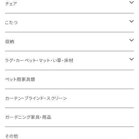
カウチソファ
ダブルサイズ（フレームのみ）
ダイニング4点セット
センターテーブル
チェア
コーナーソファ
ワイドダブルサイズ以上（フレームのみ）
ダイニング5点・6点セット
ダイニングテーブル
ダイニングチェア
こたつ
ソファセット
シングルサイズ以下（マットレス付）
ダイニング7点セット以上
カウンターテーブル
カウンターチェア
こたつテーブル
収納
スツール・オットマン
セミダブルサイズ（マットレス付）
リフティングテーブル
キッズチェア
こたつ布団
本棚・シェルフ
ラグ・カーペット・マット・い草・床材
ソファ付属品
ダブルサイズ（マットレス付）
サイドテーブル・コーヒーテーブル
オフィスチェア・ゲーミングチェア
コタツ・布団セット
食器棚・収納庫
マット・フロアタイル
ペット用家具類
クッション・座椅子
ダブルサイズ以上（マットレス付）
デスク
ダイニングベンチ・スツール
レンジ台・カウンター
ラグ
カーテン・ブラインド・スクリーン
ロフトベッド
ラック
カーペット
ガーデニング家具・用品
二段ベッド
TVボード
その他