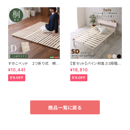
すのこベッド ２つ折り式 桐仕
【宮セット】パイン材高さ2段階調
様(ダブル)【Coh-ソーン-】 KI
整脚付きすのこベッド(セミダブ
¥10,441
¥18,810
R-2-D
ル) ASP-HP-02SD
5%OFF
5%OFF
商品一覧に戻る