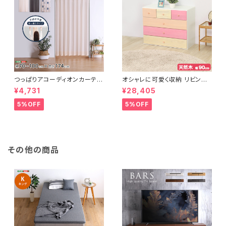
つっぱりアコーディオンカーテ
オシャレに可愛く収納 リビング
ン 100×174cm SH-16-TA
用ローチェスト 4段 幅90cm
¥4,731
¥28,405
DC
天然木（桐）日本製｜petora-
ペトラ- SH-08-PTR90
5%OFF
5%OFF
その他の商品