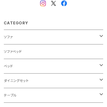
CATEGORY
ソファ
3人掛け
ソファベッド
2.5人掛け
ベッド
2人掛け
シングルサイズ以下（フレームのみ）
ダイニングセット
1人掛け
セミダブルサイズ（フレームのみ）
ダイニング3点セット以下
テーブル