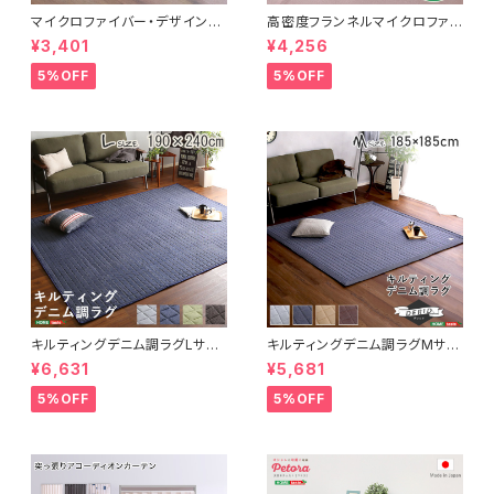
マイクロファイバー・デザインラ
高密度フランネルマイクロファイ
グマットMサイズ（185×185cm）
バー・ラグマットLサイズ（200×2
¥3,401
¥4,256
洗えるラグマット 【WASHFA2】
50cm）洗えるラグマット｜ナル
FRG-D2-M
トレア
5%OFF
5%OFF
キルティングデニム調ラグLサイ
キルティングデニム調ラグMサイ
ズ(190x240cm)オールシーズ
ズ(185x185cm)オールシーズ
¥6,631
¥5,681
ン、滑り止め付き、手洗い対応【D
ン、滑り止め付き、手洗い対応【D
erid-デリッド-】 DRG-L
erid-デリッド-】 DRG-M
5%OFF
5%OFF