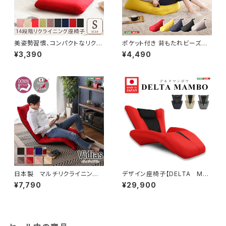
美姿勢習慣、コンパクトなリクラ
ポケット付き 背もたれビーズク
イニング座椅子（Sサイズ）日本
ッション 【Totte -トッテ-】 S
¥3,390
¥4,490
製 | Leraar-リーラー- SH-0
H-07-TBC
7-LER-S
日本製 マルチリクライニング
デザイン座椅子【DELTA MA
座椅子 【Vidias-ヴィディア
NBO-デルタマンボウ-】（一人掛
¥7,790
¥29,900
ス】 7カラー （ダウンスタイ
け 日本製 マンボウ デザイナ
ル） SH-07-VDS-D
ー） SH-06-DTMB