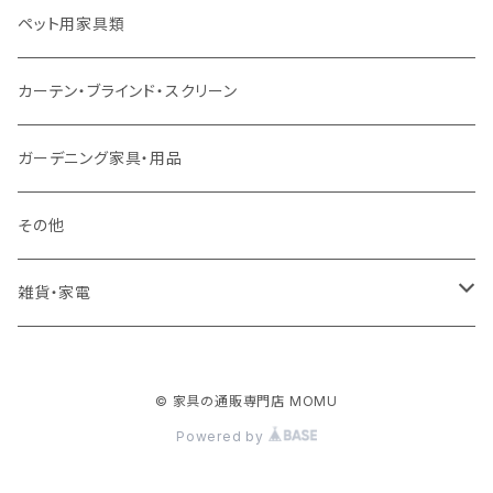
ソファ付属品
ダブルサイズ（マットレス付）
サイドテーブル・コーヒーテーブル
オフィスチェア・ゲーミングチェア
コタツ・布団セット
食器棚・収納庫
マット・フロアタイル
ペット用家具類
クッション・座椅子
ダブルサイズ以上（マットレス付）
デスク
ダイニングベンチ・スツール
レンジ台・カウンター
ラグ
カーテン・ブラインド・スクリーン
ロフトベッド
ラック
カーペット
ガーデニング家具・用品
二段ベッド
TVボード
その他
マットレス
キャビネット・飾り棚
雑貨・家電
シングルサイズ以下
付属品・部材
チェスト・ドレッサー
雑貨
© 家具の通販専門店 MOMU
セミダブルサイズ
ナイトテーブル
家電
Powered by
ダブルサイズ以上
下駄箱・シューズボックス