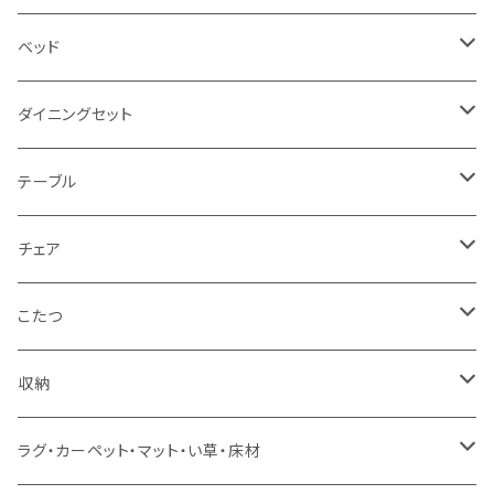
2.5人掛け
ベッド
2人掛け
シングルサイズ以下（フレームのみ）
ダイニングセット
1人掛け
セミダブルサイズ（フレームのみ）
ダイニング3点セット以下
テーブル
カウチソファ
ダブルサイズ（フレームのみ）
ダイニング4点セット
センターテーブル
チェア
コーナーソファ
ワイドダブルサイズ以上（フレームのみ）
ダイニング5点・6点セット
ダイニングテーブル
ダイニングチェア
こたつ
ソファセット
シングルサイズ以下（マットレス付）
ダイニング7点セット以上
カウンターテーブル
カウンターチェア
こたつテーブル
収納
スツール・オットマン
セミダブルサイズ（マットレス付）
リフティングテーブル
キッズチェア
こたつ布団
本棚・シェルフ
ラグ・カーペット・マット・い草・床材