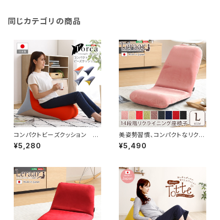
同じカテゴリの商品
コンパクトビーズクッション 【T
美姿勢習慣、コンパクトなリクラ
orca-トルカ-】 SH-07-TRC
イニング座椅子（Lサイズ）日本
¥5,280
¥5,490
製 | Leraar-リーラー- SH-0
7-LER-L