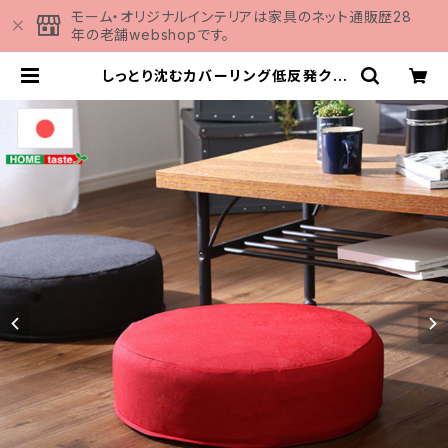
モーム・オリジナルインテリアは家具のネット通販歴28
年の老舗webshopです。
しっとり沈むカバーリング低反発クッ
ション 洗濯可能なクッションカバー
丸型【 joue - ジュー - 】 単品 SH-
07-JURD | 家具の通販専門店 MO
MU