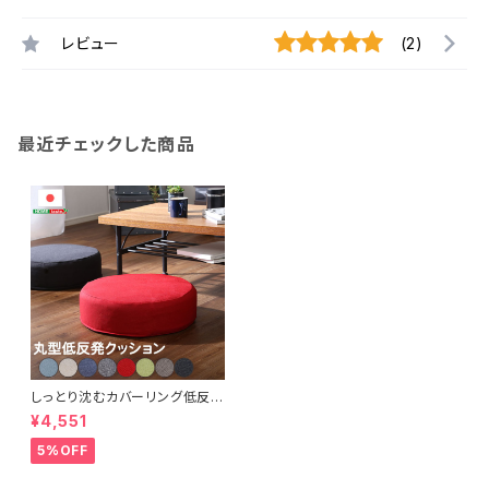
レビュー
(2)
最近チェックした商品
しっとり沈むカバーリング低反発
クッション 洗濯可能なクッショ
¥4,551
ンカバー 丸型【 joue - ジュー
- 】 単品 SH-07-JURD
5%OFF