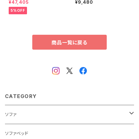
¥47,405
¥9,480
ス-】 SH-24-BR210
6-TFAD
5%OFF
商品一覧に戻る
CATEGORY
ソファ
3人掛け
ソファベッド