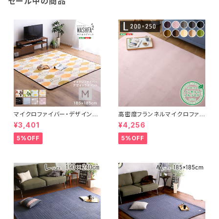
セール中の商品
マイクロファイバー・デザインラ
高密度フランネルマイクロファイ
グマットMサイズ（185×185cm）
バー・ラグマットLサイズ（200×2
¥3,401
¥4,256
洗えるラグマット 【WASHFA2】
50cm）洗えるラグマット｜ナル
FRG-D2-M
トレア
5%OFF
5%OFF