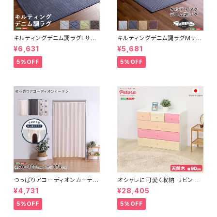
キルティングデニム調ラグLサイ
キルティングデニム調ラグMサイ
ズ(190x240cm)オールシーズ
ズ(185x185cm)オールシーズ
¥6,631
¥5,681
ン、滑り止め付き、手洗い対応【D
ン、滑り止め付き、手洗い対応【D
erid-デリッド-】 DRG-L
erid-デリッド-】 DRG-M
5%OFF
5%OFF
つっぱりアコーディオンカーテ
オシャレに可愛く収納 リビング
ン 100×174cm SH-16-TA
用ローチェスト 4段 幅90cm
¥4,731
¥28,405
DC
天然木（桐）日本製｜petora-
ペトラ- SH-08-PTR90
5%OFF
5%OFF