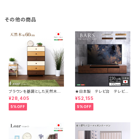
その他の商品
ブラウンを基調とした天然木ハ
★日本製 テレビ台 テレビボ
イチェスト 6段 幅60cm Loar
ード 230cm幅 【BARS-バ
¥28,405
¥52,155
シリーズ 日本製・完成品｜Loar
ース-】 SH-24-BR230
-ロア- type1 SH-08-LR60
5%OFF
5%OFF