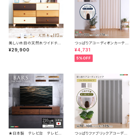
美しい木目の天然木ワイドチェ
つっぱりアコーディオンカーテ
スト 3段 幅117cm Loarシリー
ン 100×174cm SH-16-TA
¥29,900
¥4,731
ズ 日本製・完成品｜Loar-ロ
DC
ア- type2 SH-08-LR2ND1
5%OFF
17
★日本製 テレビ台 テレビボ
つっぱりファブリックアコーディ
ード 210cm幅 【BARS-バー
オンドア 100×175cm SH-1