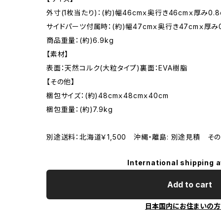
外寸(1枚当たり)：(約)幅46cmｘ奥行き46cmｘ厚み0.8
サイドパーツ付属時：(約)幅47cmｘ奥行き47cmｘ厚み0
商品重量：(約)6.9kg
【素材】
表面：天然コルク(大粒タイプ)裏面：EVA樹脂
【その他】
梱包サイズ：(約)48cmｘ48cmｘ40cm
梱包重量：(約)7.9kg
別途送料：北海道￥1,500 沖縄・離島: 別途見積 そ
International shipping a
Add to cart
日本国内にお住まいの方