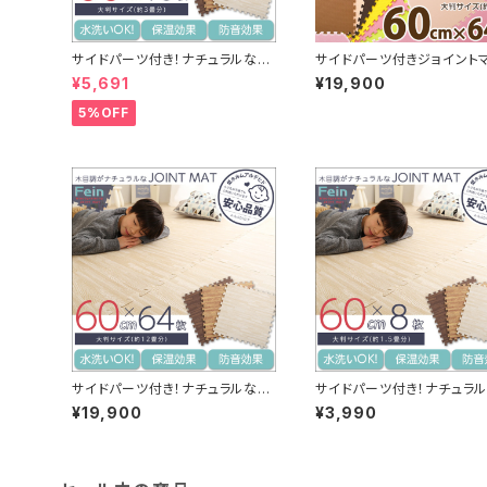
サイドパーツ付き！ナチュラルな木
サイドパーツ付きジョイント
目調ジョイントマット 16枚セット
64枚セット(大判60cm）安
¥5,691
¥19,900
(大判60cm）安心の低ホルムアル
ホルムアルデヒド、防音、保温
デヒド、防音、保温【Fein-ファイ
bile-ノービレ-】 JMT-64
5%OFF
ン-】
サイドパーツ付き！ナチュラルな木
サイドパーツ付き！ナチュラ
目調ジョイントマット 64枚セット
目調ジョイントマット 8枚セッ
¥19,900
¥3,990
(大判60cm）安心の低ホルムアル
判60cm）安心の低ホルムア
デヒド、防音、保温【Fein-ファイ
ヒド、防音、保温【Fein-ファ
ン-】 MMT-64
MMT-8