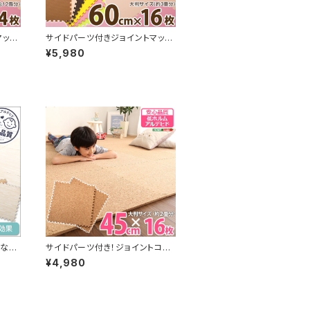
マット
サイドパーツ付きジョイントマット
心の低
16枚セット(大判60cm）安心の低
¥5,980
【No
ホルムアルデヒド、防音、保温【No
bile-ノービレ-】 JMT-16
ルな木
サイドパーツ付き！ジョイントコル
ト(大
クマット 16枚セット(大判45cm）
¥4,980
ルデ
安心の低ホルムアルデヒド、防音、
イン-】
保温【Etle-エーテル-】 CMT-1
6