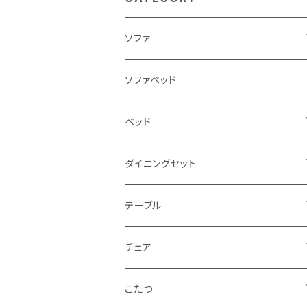
ソファ
3人掛け
ソファベッド
2.5人掛け
ベッド
2人掛け
シングルサイズ以下（フレームのみ）
ダイニングセット
1人掛け
セミダブルサイズ（フレームのみ）
ダイニング3点セット以下
テーブル
カウチソファ
ダブルサイズ（フレームのみ）
ダイニング4点セット
センターテーブル
チェア
コーナーソファ
ワイドダブルサイズ以上（フレームのみ）
ダイニング5点・6点セット
ダイニングテーブル
ダイニングチェア
こたつ