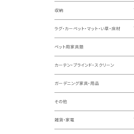
ソファセット
シングルサイズ以下（マットレス付）
ダイニング7点セット以上
カウンターテーブル
カウンターチェア
こたつテーブル
収納
スツール・オットマン
セミダブルサイズ（マットレス付）
リフティングテーブル
キッズチェア
こたつ布団
本棚・シェルフ
ラグ・カーペット・マット・い草・床材
ソファ付属品
ダブルサイズ（マットレス付）
サイドテーブル・コーヒーテーブル
オフィスチェア・ゲーミングチェア
コタツ・布団セット
食器棚・収納庫
マット・フロアタイル
ペット用家具類
クッション・座椅子
ダブルサイズ以上（マットレス付）
デスク
ダイニングベンチ・スツール
レンジ台・カウンター
ラグ
カーテン・ブラインド・スクリーン
ロフトベッド
ラック
カーペット
ガーデニング家具・用品
二段ベッド
TVボード
その他
マットレス
キャビネット・飾り棚
雑貨・家電