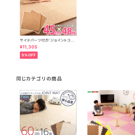
サイドパーツ付き！ジョイントコル
クマット 48枚セット(大判45cm）
¥11,305
安心の低ホルムアルデヒド、防音、
保温【Etle-エーテル-】 CMT-4
5%OFF
8
同じカテゴリの商品