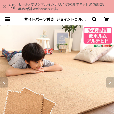
モーム・オリジナルインテリアは家具のネット通販歴28
年の老舗webshopです。
サイドパーツ付き！ジョイントコルクマ
ット 8枚セット(大判45cm）安心の低
ホルムアルデヒド、防音、保温【Etle-
エーテル-】 CMT-8 | 家具の通販
専門店 MOMU