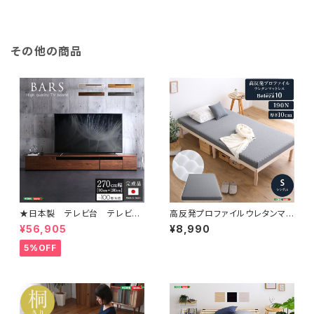
その他の商品
★日本製 テレビ台 テレビボ
高反発プロファイルウレタンマッ
ード 270cm幅 【BARS-バ
トレス【Beleza10-ベレーザ・テ
¥56,905
¥8,990
ース-】 SH-24-BR270
ン-】(シングル) ORM-10S
5%OFF