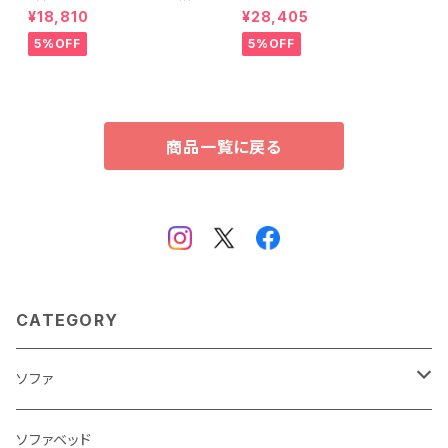
整脚付きすのこベッド(セミダブ
用ローチェスト 4段 幅90cm
¥18,810
¥28,405
ル) ASP-HP-02SD
天然木（桐）日本製｜petora-
ペトラ- SH-08-PTR90
5%OFF
5%OFF
商品一覧に戻る
CATEGORY
ソファ
3人掛け
ソファベッド