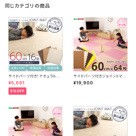
同じカテゴリの商品
サイドパーツ付き！ナチュラルな
サイドパーツ付きジョイントマッ
木目調ジョイントマット 16枚セ
ト 64枚セット(大判60cm）安心
¥5,691
¥19,900
ット(大判60cm）安心の低ホル
の低ホルムアルデヒド、防音、保
ムアルデヒド、防音、保温【Fein-
温【Nobile-ノービレ-】 JMT-
5%OFF
ファイン-】
64