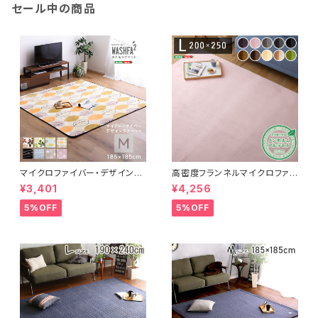
セール中の商品
マイクロファイバー・デザインラ
高密度フランネルマイクロファイ
グマットMサイズ（185×185cm）
バー・ラグマットLサイズ（200×2
¥3,401
¥4,256
洗えるラグマット 【WASHFA2】
50cm）洗えるラグマット｜ナル
FRG-D2-M
トレア
5%OFF
5%OFF