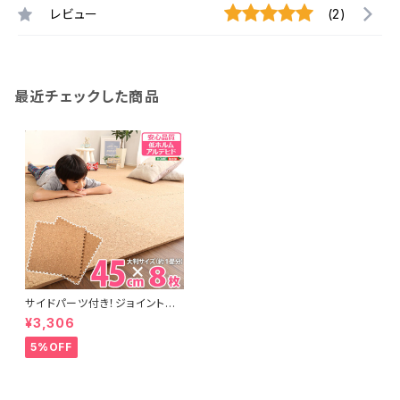
レビュー
(2)
最近チェックした商品
サイドパーツ付き！ジョイントコ
ルクマット 8枚セット(大判45c
¥3,306
m）安心の低ホルムアルデヒド、
防音、保温【Etle-エーテル-】
5%OFF
CMT-8