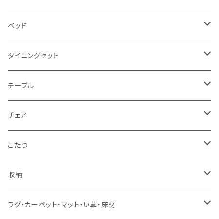
2.5人掛け
ベッド
2人掛け
シングルサイズ以下（フレームのみ）
ダイニングセット
1人掛け
セミダブルサイズ（フレームのみ）
ダイニング3点セット以下
テーブル
カウチソファ
ダブルサイズ（フレームのみ）
ダイニング4点セット
センターテーブル
チェア
コーナーソファ
ワイドダブルサイズ以上（フレームのみ）
ダイニング5点・6点セット
ダイニングテーブル
ダイニングチェア
こたつ
ソファセット
シングルサイズ以下（マットレス付）
ダイニング7点セット以上
カウンターテーブル
カウンターチェア
こたつテーブル
収納
スツール・オットマン
セミダブルサイズ（マットレス付）
リフティングテーブル
キッズチェア
こたつ布団
本棚・シェルフ
ラグ・カーペット・マット・い草・床材