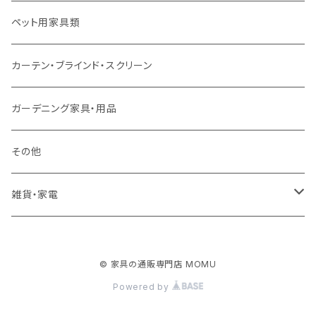
ソファ付属品
ダブルサイズ（マットレス付）
サイドテーブル・コーヒーテーブル
オフィスチェア・ゲーミングチェア
コタツ・布団セット
食器棚・収納庫
マット・フロアタイル
ペット用家具類
クッション・座椅子
ダブルサイズ以上（マットレス付）
デスク
ダイニングベンチ・スツール
レンジ台・カウンター
ラグ
カーテン・ブラインド・スクリーン
ロフトベッド
ラック
カーペット
ガーデニング家具・用品
二段ベッド
TVボード
その他
マットレス
キャビネット・飾り棚
雑貨・家電
シングルサイズ以下
付属品・部材
チェスト・ドレッサー
雑貨
© 家具の通販専門店 MOMU
セミダブルサイズ
ナイトテーブル
家電
Powered by
ダブルサイズ以上