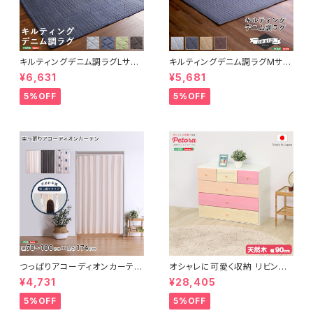
キルティングデニム調ラグLサイ
キルティングデニム調ラグMサイ
ズ(190x240cm)オールシーズ
ズ(185x185cm)オールシーズ
¥6,631
¥5,681
ン、滑り止め付き、手洗い対応【D
ン、滑り止め付き、手洗い対応【D
erid-デリッド-】 DRG-L
erid-デリッド-】 DRG-M
5%OFF
5%OFF
つっぱりアコーディオンカーテ
オシャレに可愛く収納 リビング
ン 100×174cm SH-16-TA
用ローチェスト 4段 幅90cm
¥4,731
¥28,405
DC
天然木（桐）日本製｜petora-
ペトラ- SH-08-PTR90
5%OFF
5%OFF