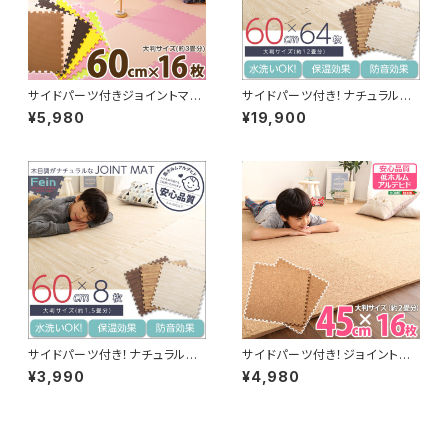
サイドパーツ付きジョイントマッ
サイドパーツ付き！ナチュラルな
ト 16枚セット(大判60cm）安心
木目調ジョイントマット 64枚セ
¥5,980
¥19,900
の低ホルムアルデヒド、防音、保
ット(大判60cm）安心の低ホル
温【Nobile-ノービレ-】 JMT-
ムアルデヒド、防音、保温【Fein-
16
ファイン-】 MMT-64
サイドパーツ付き！ナチュラルな
サイドパーツ付き！ジョイントコ
木目調ジョイントマット 8枚セッ
ルクマット 16枚セット(大判45c
¥3,990
¥4,980
ト(大判60cm）安心の低ホルム
m）安心の低ホルムアルデヒド、
アルデヒド、防音、保温【Fein-フ
防音、保温【Etle-エーテル-】
ァイン-】 MMT-8
CMT-16