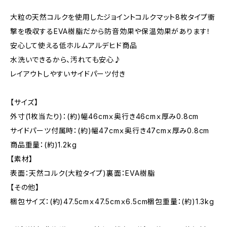
大粒の天然コルクを使用したジョイントコルクマット8枚タイプ衝
撃を吸収するEVA樹脂だから防音効果や保温効果があります！
安心して使える低ホルムアルデヒド商品
水洗いできるから、汚れても安心♪
レイアウトしやすいサイドパーツ付き
【サイズ】
外寸(1枚当たり)：(約)幅46cmｘ奥行き46cmｘ厚み0.8cm
サイドパーツ付属時：(約)幅47cmｘ奥行き47cmｘ厚み0.8cm
商品重量：(約)1.2kg
【素材】
表面：天然コルク(大粒タイプ)裏面：EVA樹脂
【その他】
梱包サイズ：(約)47.5cmｘ47.5cmｘ6.5cm梱包重量：(約)1.3kg