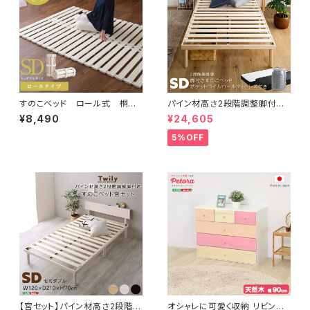
すのこベッド ロール式 桐仕
パイン材高さ2段階調整脚付き
様(セミダブル)【Schlaf-シュラ
すのこベッド ポケットコイルマッ
¥8,490
¥24,605
フ-】 桐 すのこ ロール式
トレスセット(セミダブル) ASP-
すのこベッド セミダブル 湿
SRM-SD
5%OFF
気 スノコマット 折りたたみ
KIR-R-SD
【宮セット】パイン材高さ2段階調
オシャレに可愛く収納 リビング