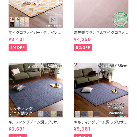
マイクロファイバー・デザインラ
高密度フランネルマイクロファイ
グマットMサイズ（185×185cm）
バー・ラグマットLサイズ（200×2
¥3,401
¥4,256
洗えるラグマット 【WASHFA2】
50cm）洗えるラグマット｜ナル
FRG-D2-M
トレア
5%OFF
5%OFF
キルティングデニム調ラグLサイ
キルティングデニム調ラグMサイ
ズ(190x240cm)オールシーズ
ズ(185x185cm)オールシーズ
¥6,631
¥5,681
ン、滑り止め付き、手洗い対応【D
ン、滑り止め付き、手洗い対応【D
erid-デリッド-】 DRG-L
erid-デリッド-】 DRG-M