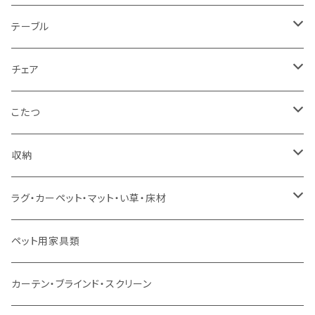
1人掛け
セミダブルサイズ（フレームのみ）
ダイニング3点セット以下
テーブル
カウチソファ
ダブルサイズ（フレームのみ）
ダイニング4点セット
センターテーブル
チェア
コーナーソファ
ワイドダブルサイズ以上（フレームのみ）
ダイニング5点・6点セット
ダイニングテーブル
ダイニングチェア
こたつ
ソファセット
シングルサイズ以下（マットレス付）
ダイニング7点セット以上
カウンターテーブル
カウンターチェア
こたつテーブル
収納
スツール・オットマン
セミダブルサイズ（マットレス付）
リフティングテーブル
キッズチェア
こたつ布団
本棚・シェルフ
ラグ・カーペット・マット・い草・床材
ソファ付属品
ダブルサイズ（マットレス付）
サイドテーブル・コーヒーテーブル
オフィスチェア・ゲーミングチェア
コタツ・布団セット
食器棚・収納庫
マット・フロアタイル
ペット用家具類
クッション・座椅子
ダブルサイズ以上（マットレス付）
デスク
ダイニングベンチ・スツール
レンジ台・カウンター
ラグ
カーテン・ブラインド・スクリーン