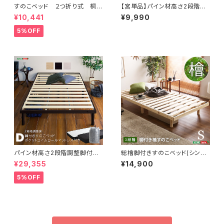
すのこベッド ２つ折り式 桐仕
【宮単品】パイン材高さ2段階調
様(ダブル)【Coh-ソーン-】 KI
整脚付きすのこベッド用(ダブル)
¥10,441
¥9,990
R-2-D
HP-02D
5%OFF
パイン材高さ2段階調整脚付き
総檜脚付きすのこベッド(シング
すのこベッド ポケットコイルマッ
ル) 【Pierna-ピエルナ-】 LHK
¥29,355
¥14,900
トレスセット(ダブル) ASP-SR
-02S
M-D
5%OFF