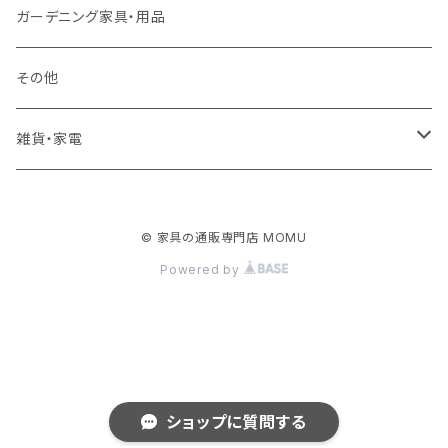
ロフトベッド
ラック
カーペット
ガーデニング家具・用品
二段ベッド
TVボード
その他
マットレス
キャビネット・飾り棚
雑貨・家電
シングルサイズ以下
付属品・部材
チェスト・ドレッサー
雑貨
© 家具の通販専門店 MOMU
セミダブルサイズ
ナイトテーブル
家電
Powered by
ダブルサイズ以上
下駄箱・シューズボックス
ハンガー
ショップに質問する
その他収納