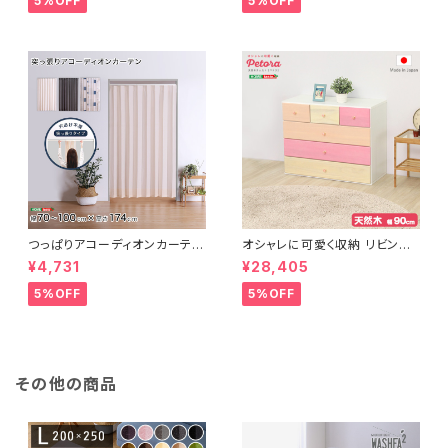
5%OFF
5%OFF
つっぱりアコーディオンカーテ
オシャレに可愛く収納 リビング
ン 100×174cm SH-16-TA
用ローチェスト 4段 幅90cm
¥4,731
¥28,405
DC
天然木（桐）日本製｜petora-
ペトラ- SH-08-PTR90
5%OFF
5%OFF
その他の商品