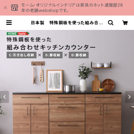
モーム・オリジナルインテリアは家具のネット通販歴28
年の老舗webshopです。
日本製 特殊鋼板を使った組み合わ
せキッチンカウンター 180cm 引
き出し収納+扉収納+扉収納 SH-2
2-CKS180-CDD | 家具の通販専門
店 MOMU