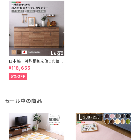
日本製 特殊鋼板を使った組み
合わせキッチンカウンター 18
¥118,655
0cm 引き出し収納+扉収納
+扉収納 SH-22-CKS180-C
5%OFF
DD
セール中の商品