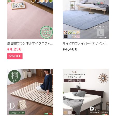
高密度フランネルマイクロファイ
マイクロファイバー・デザインラ
バー・ラグマットLサイズ（200×2
グマットLサイズ（200×250c
¥4,256
¥4,480
50cm）洗えるラグマット｜ナル
m）洗えるラグマット 【WASHFA
トレア
2】 FRG-D2-L
5%OFF