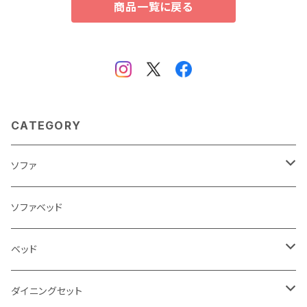
商品一覧に戻る
CATEGORY
ソファ
3人掛け
ソファベッド
2.5人掛け
ベッド
2人掛け
シングルサイズ以下（フレームのみ）
ダイニングセット