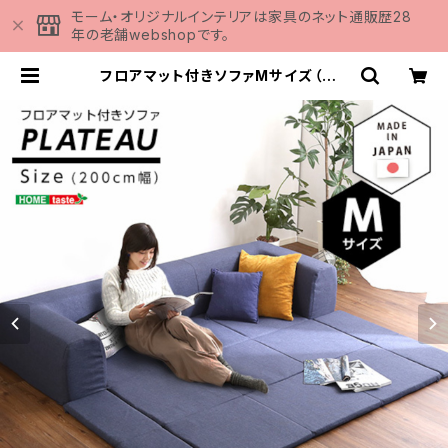
モーム・オリジナルインテリアは家具のネット通販歴28
年の老舗webshopです。
フロアマット付きソファMサイズ（幅2
00cm）お家で洗えるカバーリングタ
イプ | Plateau-プラトー- SH-07
-PLTM-SF | 家具の通販専門店 MO
MU