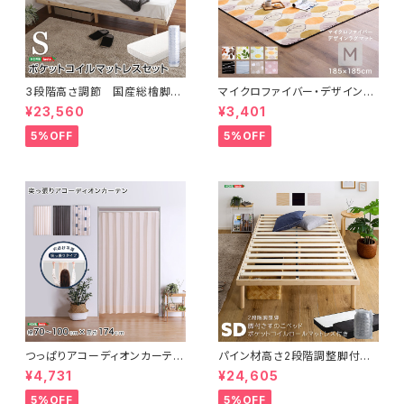
3段階高さ調節 国産総檜脚付
マイクロファイバー・デザインラ
きすのこベッド 【Pierna-ピエル
グマットMサイズ（185×185cm）
¥23,560
¥3,401
ナ-】(ポケットコイルロールマッ
洗えるラグマット 【WASHFA2】
トレス付き) シングル LHK-H
FRG-D2-M
5%OFF
5%OFF
RM-S
つっぱりアコーディオンカーテ
パイン材高さ2段階調整脚付き
ン 100×174cm SH-16-TA
すのこベッド ポケットコイルマッ
¥4,731
¥24,605
DC
トレスセット(セミダブル) ASP-
SRM-SD
5%OFF
5%OFF