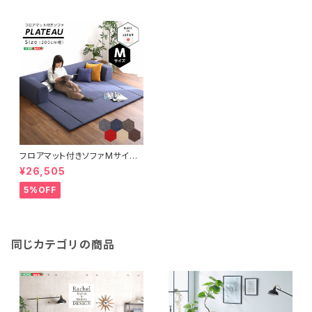
フロアマット付きソファMサイズ
（幅200cm）お家で洗えるカバ
¥26,505
ーリングタイプ | Plateau-プラ
トー- SH-07-PLTM-SF
5%OFF
同じカテゴリの商品