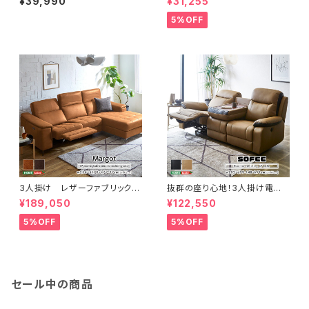
¥39,990
¥31,255
ン-】 （ポケットコイル入り 選
ーリングタイプ | Plateau-プラ
べる８色） RK3P
トー- SH-07-PLTL-SF
5%OFF
3人掛け レザーファブリック
抜群の座り心地！3人掛け電動リ
電動リクライニング カウチソフ
クライニングソファ SH-24-E
¥189,050
¥122,550
ァ【Margot-マーゴ-】 SH-24
SL-3
-CEL-3
5%OFF
5%OFF
セール中の商品