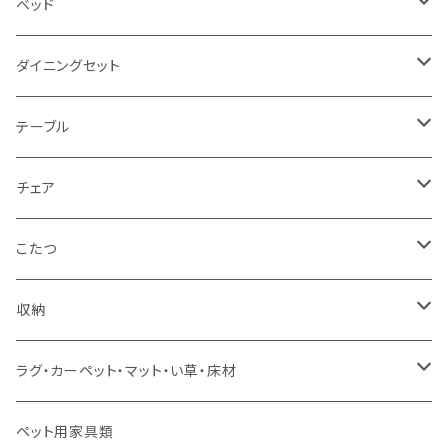
2.5人掛け
ベッド
2人掛け
シングルサイズ以下（フレームのみ）
ダイニングセット
1人掛け
セミダブルサイズ（フレームのみ）
ダイニング3点セット以下
テーブル
カウチソファ
ダブルサイズ（フレームのみ）
ダイニング4点セット
センターテーブル
チェア
コーナーソファ
ワイドダブルサイズ以上（フレームのみ）
ダイニング5点・6点セット
ダイニングテーブル
ダイニングチェア
こたつ
ソファセット
シングルサイズ以下（マットレス付）
ダイニング7点セット以上
カウンターテーブル
カウンターチェア
こたつテーブル
収納
スツール・オットマン
セミダブルサイズ（マットレス付）
リフティングテーブル
キッズチェア
こたつ布団
本棚・シェルフ
ラグ・カーペット・マット・い草・床材
ソファ付属品
ダブルサイズ（マットレス付）
サイドテーブル・コーヒーテーブル
オフィスチェア・ゲーミングチェア
コタツ・布団セット
食器棚・収納庫
マット・フロアタイル
ペット用家具類