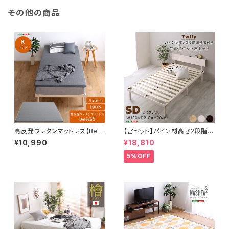
その他の商品
高反発ウレタンマットレス【Bele
【宮セット】パイン材高さ2段階調
za5-ベレーザ・ファイブ-】(キン
整脚付きすのこベッド(セミダブ
¥10,990
¥18,810
グ) ORM-05K
ル) ASP-HP-02SD
5%OFF