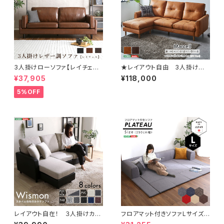
3人掛けローソファ【レイチェル
★レイアウト自由 3人掛け
Rachel-】（3人掛け ローソファ
レザーファブリック カウチソフ
¥37,905
¥118,000
ー） HT-3015
ァ【Marcell-マーセル-】 SH-
24-CSS-3
5%OFF
レイアウト自在！ ３人掛けカウ
フロアマット付きソファLサイズ
チソファ【Wismon -ウィスモ
（幅250cm）お家で洗えるカバ