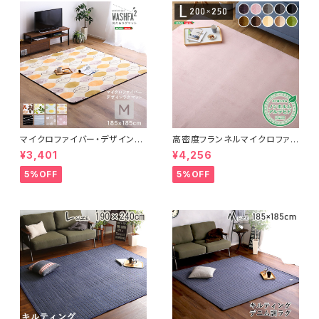
マイクロファイバー・デザインラ
高密度フランネルマイクロファイ
グマットMサイズ（185×185cm）
バー・ラグマットLサイズ（200×2
¥3,401
¥4,256
洗えるラグマット 【WASHFA2】
50cm）洗えるラグマット｜ナル
FRG-D2-M
トレア
5%OFF
5%OFF