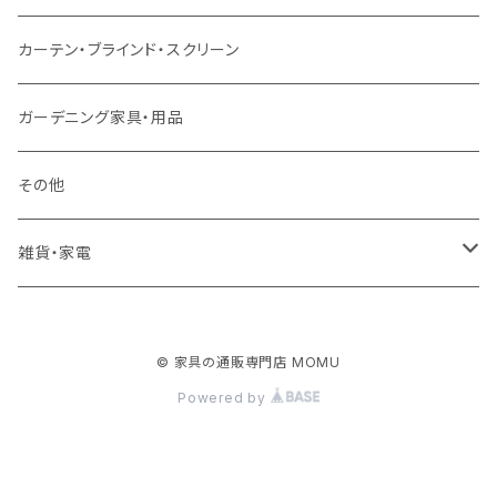
クッション・座椅子
ダブルサイズ以上（マットレス付）
デスク
ダイニングベンチ・スツール
レンジ台・カウンター
ラグ
カーテン・ブラインド・スクリーン
ロフトベッド
ラック
カーペット
ガーデニング家具・用品
二段ベッド
TVボード
その他
マットレス
キャビネット・飾り棚
雑貨・家電
シングルサイズ以下
付属品・部材
チェスト・ドレッサー
雑貨
© 家具の通販専門店 MOMU
セミダブルサイズ
ナイトテーブル
家電
Powered by
ダブルサイズ以上
下駄箱・シューズボックス