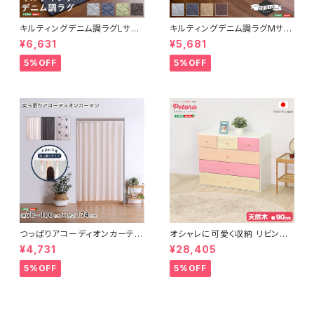
キルティングデニム調ラグLサイ
キルティングデニム調ラグMサイ
ズ(190x240cm)オールシーズ
ズ(185x185cm)オールシーズ
¥6,631
¥5,681
ン、滑り止め付き、手洗い対応【D
ン、滑り止め付き、手洗い対応【D
erid-デリッド-】 DRG-L
erid-デリッド-】 DRG-M
5%OFF
5%OFF
つっぱりアコーディオンカーテ
オシャレに可愛く収納 リビング
ン 100×174cm SH-16-TA
用ローチェスト 4段 幅90cm
¥4,731
¥28,405
DC
天然木（桐）日本製｜petora-
ペトラ- SH-08-PTR90
5%OFF
5%OFF