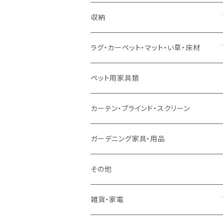
ソファセット
シングルサイズ以下（マットレス付）
ダイニング7点セット以上
カウンターテーブル
カウンターチェア
こたつテーブル
収納
スツール・オットマン
セミダブルサイズ（マットレス付）
リフティングテーブル
キッズチェア
こたつ布団
本棚・シェルフ
ラグ・カーペット・マット・い草・床材
ソファ付属品
ダブルサイズ（マットレス付）
サイドテーブル・コーヒーテーブル
オフィスチェア・ゲーミングチェア
コタツ・布団セット
食器棚・収納庫
マット・フロアタイル
ペット用家具類
クッション・座椅子
ダブルサイズ以上（マットレス付）
デスク
ダイニングベンチ・スツール
レンジ台・カウンター
ラグ
カーテン・ブラインド・スクリーン
ロフトベッド
ラック
カーペット
ガーデニング家具・用品
二段ベッド
TVボード
その他
マットレス
キャビネット・飾り棚
雑貨・家電