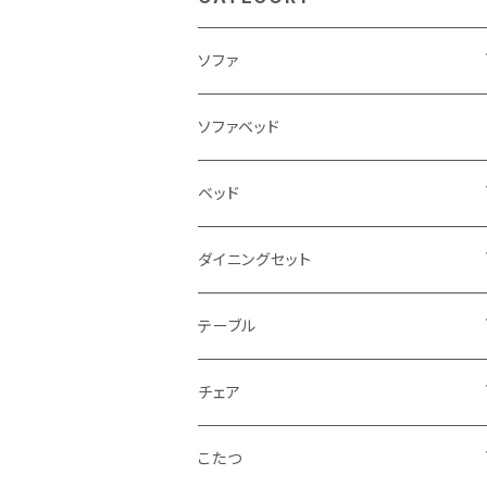
ソファ
3人掛け
ソファベッド
2.5人掛け
ベッド
2人掛け
シングルサイズ以下（フレームのみ）
ダイニングセット
1人掛け
セミダブルサイズ（フレームのみ）
ダイニング3点セット以下
テーブル
カウチソファ
ダブルサイズ（フレームのみ）
ダイニング4点セット
センターテーブル
チェア
コーナーソファ
ワイドダブルサイズ以上（フレームのみ）
ダイニング5点・6点セット
ダイニングテーブル
ダイニングチェア
こたつ