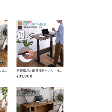
LUT
無段階ガス圧昇降テーブル HT-
JGD
¥31,900