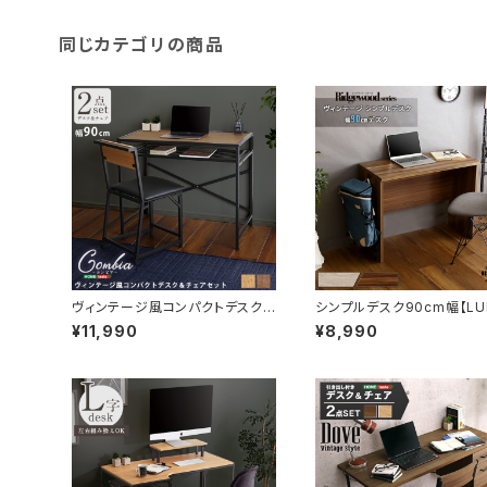
同じカテゴリの商品
ヴィンテージ風コンパクトデスク＆
シンプルデスク90cm幅【LU
チェアセット-CMBA-【-コンビ
E-ルルテ-】 HT-DSK90
¥11,990
¥8,990
ア-】 CMBA-90