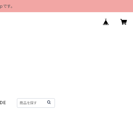
pです。
IDE