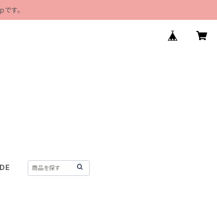
pです。
IDE