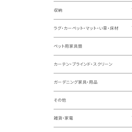
ソファセット
シングルサイズ以下（マットレス付）
ダイニング7点セット以上
カウンターテーブル
カウンターチェア
こたつテーブル
収納
スツール・オットマン
セミダブルサイズ（マットレス付）
リフティングテーブル
キッズチェア
こたつ布団
本棚・シェルフ
ラグ・カーペット・マット・い草・床材
ソファ付属品
ダブルサイズ（マットレス付）
サイドテーブル・コーヒーテーブル
オフィスチェア・ゲーミングチェア
コタツ・布団セット
食器棚・収納庫
マット・フロアタイル
ペット用家具類
クッション・座椅子
ダブルサイズ以上（マットレス付）
デスク
ダイニングベンチ・スツール
レンジ台・カウンター
ラグ
カーテン・ブラインド・スクリーン
ロフトベッド
ラック
カーペット
ガーデニング家具・用品
二段ベッド
TVボード
その他
マットレス
キャビネット・飾り棚
雑貨・家電