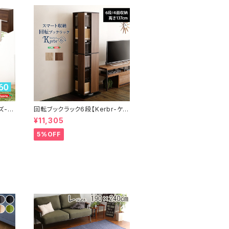
ズ-】
回転ブックラック6段【Kerbr-ケル
-F2
ブル-】 KBR-6
¥11,305
5%OFF