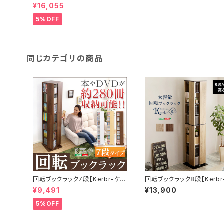
ク2個セット（本棚・リビング収納）
¥16,055
GR-FR-2P
5%OFF
同じカテゴリの商品
回転ブックラック7段【Kerbr-ケル
回転ブックラック8段【Kerbr
ブル-】
ブル-】 KBR-8
¥9,491
¥13,900
5%OFF