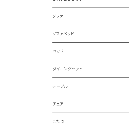
ソファ
3人掛け
ソファベッド
2.5人掛け
ベッド
2人掛け
シングルサイズ以下（フレームのみ）
ダイニングセット
1人掛け
セミダブルサイズ（フレームのみ）
ダイニング3点セット以下
テーブル
カウチソファ
ダブルサイズ（フレームのみ）
ダイニング4点セット
センターテーブル
チェア
コーナーソファ
ワイドダブルサイズ以上（フレームのみ）
ダイニング5点・6点セット
ダイニングテーブル
ダイニングチェア
こたつ