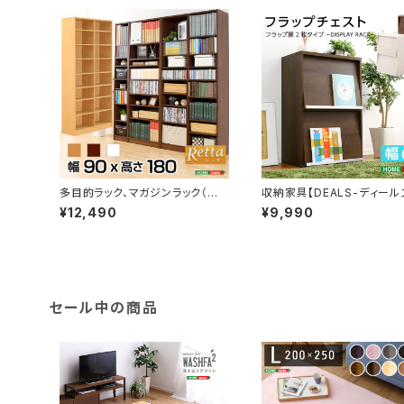
多目的ラック、マガジンラック（幅9
収納家具【DEALS-ディール
0cm）オシャレで大容量な収納本
フラップ扉2枚タイプ DS60
¥12,490
¥9,990
棚、CDやDVDラックにも｜Retta
-レッタ- RT-1890
セール中の商品