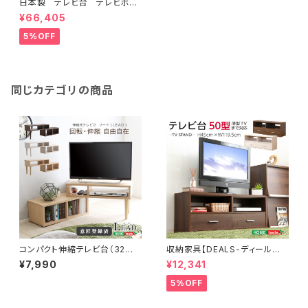
日本製 テレビ台 テレビボー
ド 360cm幅 【BARS-バー
¥66,405
ス-】 SH-24-BR360
5%OFF
同じカテゴリの商品
コンパクト伸縮テレビ台（32型
収納家具【DEALS-ディール
まで対応）コーナー、ローボー
ズ-】テレビ台 DSP-TV120
¥7,990
¥12,341
ド、リビング収納【LEAD-リー
ド-】 LA-75EX
5%OFF