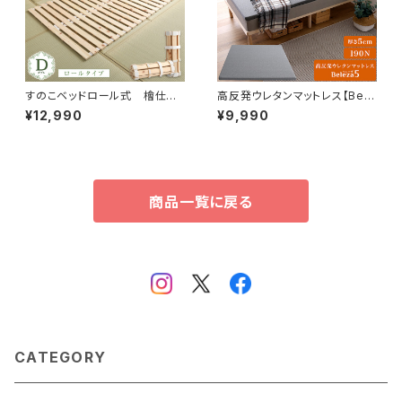
すのこベッドロール式 檜仕様
高反発ウレタンマットレス【Bele
(ダブル)【涼風】 HNK-R-D
za5-ベレーザ・ファイブ-】(クイ
¥12,990
¥9,990
ーン) ORM-05Q
商品一覧に戻る
CATEGORY