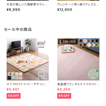
木目が美しい八角壁寄せテレビ
ヴィンテージ突っ張りテレビスタ
スタンド ロータイプ OTGT
ンド PPWAT
¥9,990
¥12,900
セール中の商品
マイクロファイバー・デザインラ
高密度フランネルマイクロファイ
グマットMサイズ（185×185cm）
バー・ラグマットLサイズ（200×2
¥3,401
¥4,256
洗えるラグマット 【WASHFA2】
50cm）洗えるラグマット｜ナル
FRG-D2-M
トレア
5%OFF
5%OFF