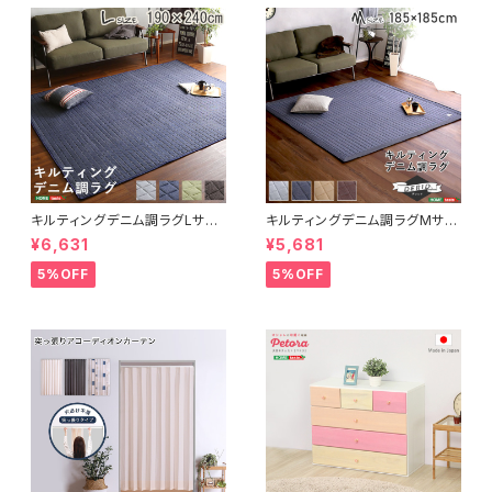
キルティングデニム調ラグLサイ
キルティングデニム調ラグMサイ
ズ(190x240cm)オールシーズ
ズ(185x185cm)オールシーズ
¥6,631
¥5,681
ン、滑り止め付き、手洗い対応【D
ン、滑り止め付き、手洗い対応【D
erid-デリッド-】 DRG-L
erid-デリッド-】 DRG-M
5%OFF
5%OFF