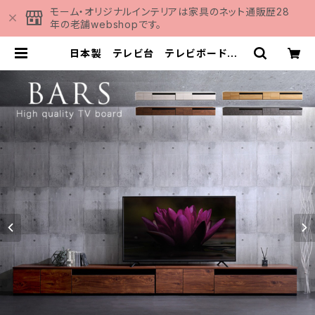
モーム・オリジナルインテリアは家具のネット通販歴28
年の老舗webshopです。
日本製 テレビ台 テレビボード 3
60cm幅 【BARS-バース-】 SH-
24-BR360 | 家具の通販専門店 M
OMU