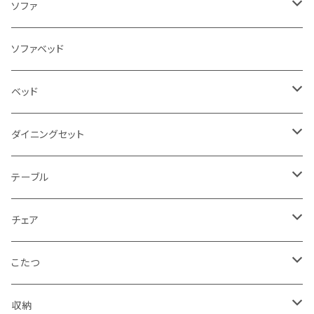
ソファ
3人掛け
ソファベッド
2.5人掛け
ベッド
2人掛け
シングルサイズ以下（フレームのみ）
ダイニングセット
1人掛け
セミダブルサイズ（フレームのみ）
ダイニング3点セット以下
テーブル
カウチソファ
ダブルサイズ（フレームのみ）
ダイニング4点セット
センターテーブル
チェア
コーナーソファ
ワイドダブルサイズ以上（フレームのみ）
ダイニング5点・6点セット
ダイニングテーブル
ダイニングチェア
こたつ
ソファセット
シングルサイズ以下（マットレス付）
ダイニング7点セット以上
カウンターテーブル
カウンターチェア
こたつテーブル
収納