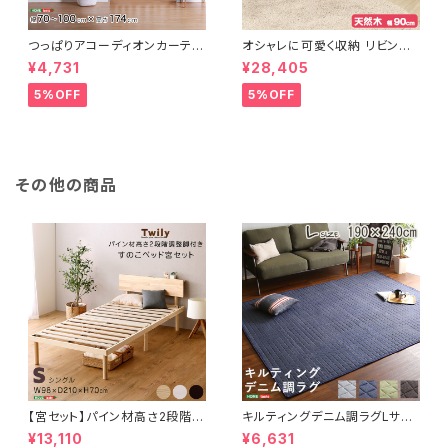
つっぱりアコーディオンカーテ
オシャレに可愛く収納 リビング
ン 100×174cm SH-16-TA
用ローチェスト 4段 幅90cm
¥4,731
¥28,405
DC
天然木（桐）日本製｜petora-
ペトラ- SH-08-PTR90
5%OFF
5%OFF
その他の商品
【宮セット】パイン材高さ2段階調
キルティングデニム調ラグLサイ
整脚付きすのこベッド(シングル)
ズ(190x240cm)オールシーズ
¥13,110
¥6,631
ASP-HP-02S
ン、滑り止め付き、手洗い対応【D