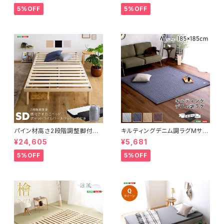
erid-デリッド-】 DRG-L
5%OFF
5%OFF
パイン材高さ2段階調整脚付き
キルティングデニム調ラグMサイ
すのこベッド ポケットコイルマッ
ズ(185x185cm)オールシーズ
¥24,605
¥5,681
トレスセット(セミダブル) ASP-
ン、滑り止め付き、手洗い対応【D
SRM-SD
erid-デリッド-】 DRG-M
5%OFF
5%OFF