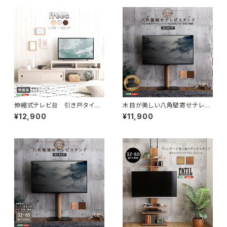
伸縮式テレビ台 引き戸タイ
木目が美しい八角壁寄せテレビ
プ SD-120EX
スタンドロータイプ専用 ハー
¥12,900
¥11,900
ドディスクホルダーセット OT
GT-SET