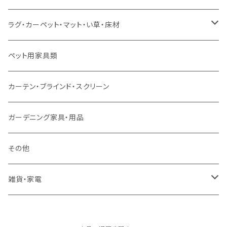
スツール・オットマン
セミダブルサイズ（マットレス付）
リフティングテーブル
キッズチェア
こたつ布団
本棚・シェルフ
ラグ・カーペット・マット・い草・床材
ソファ付属品
ダブルサイズ（マットレス付）
サイドテーブル・コーヒーテーブル
オフィスチェア・ゲーミングチェア
コタツ・布団セット
食器棚・収納庫
マット・フロアタイル
ペット用家具類
クッション・座椅子
ダブルサイズ以上（マットレス付）
デスク
ダイニングベンチ・スツール
レンジ台・カウンター
ラグ
カーテン・ブラインド・スクリーン
ロフトベッド
ラック
カーペット
ガーデニング家具・用品
二段ベッド
TVボード
その他
マットレス
キャビネット・飾り棚
雑貨・家電
シングルサイズ以下
付属品・部材
チェスト・ドレッサー
雑貨