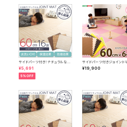
サイドパーツ付き！ナチュラルな木
サイドパーツ付きジョイント
目調ジョイントマット 16枚セット
64枚セット(大判60cm）安
¥5,691
¥19,900
(大判60cm）安心の低ホルムアル
ホルムアルデヒド、防音、保温
デヒド、防音、保温【Fein-ファイ
bile-ノービレ-】 JMT-64
5%OFF
ン-】