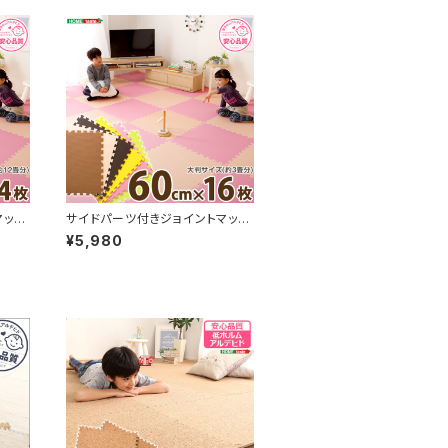
マット
サイドパーツ付きジョイントマット
心の低
16枚セット(大判60cm）安心の低
¥5,980
【No
ホルムアルデヒド、防音、保温【No
bile-ノービレ-】 JMT-16