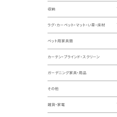
ソファセット
シングルサイズ以下（マットレス付）
ダイニング7点セット以上
カウンターテーブル
カウンターチェア
こたつテーブル
収納
スツール・オットマン
セミダブルサイズ（マットレス付）
リフティングテーブル
キッズチェア
こたつ布団
本棚・シェルフ
ラグ・カーペット・マット・い草・床材
ソファ付属品
ダブルサイズ（マットレス付）
サイドテーブル・コーヒーテーブル
オフィスチェア・ゲーミングチェア
コタツ・布団セット
食器棚・収納庫
マット・フロアタイル
ペット用家具類
クッション・座椅子
ダブルサイズ以上（マットレス付）
デスク
ダイニングベンチ・スツール
レンジ台・カウンター
ラグ
カーテン・ブラインド・スクリーン
ロフトベッド
ラック
カーペット
ガーデニング家具・用品
二段ベッド
TVボード
その他
マットレス
キャビネット・飾り棚
雑貨・家電