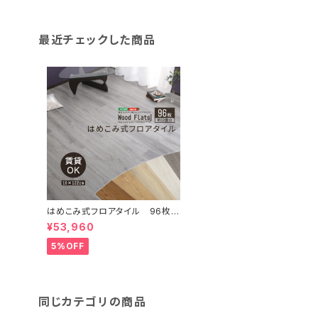
最近チェックした商品
はめこみ式フロアタイル 96枚セ
ット【Wood Flats-ウッドフラッ
¥53,960
ツ-】 FJT-96
5%OFF
同じカテゴリの商品