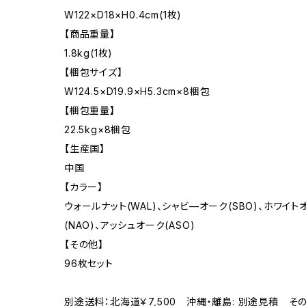
W122×D18×H0.4cm(1枚)
【商品重量】
1.8kg(1枚)
【梱包サイズ】
W124.5×D19.9×H5.3cm×8梱包
【梱包重量】
22.5kg×8梱包
【生産国】
中国
【カラー】
ウォールナット(WAL)、シャビ—オーク(SBO)、ホワイト
(NAO)、アッシュオーク(ASO)
【その他】
96枚セット
別途送料：北海道￥7,500 沖縄・離島: 別途見積 そ