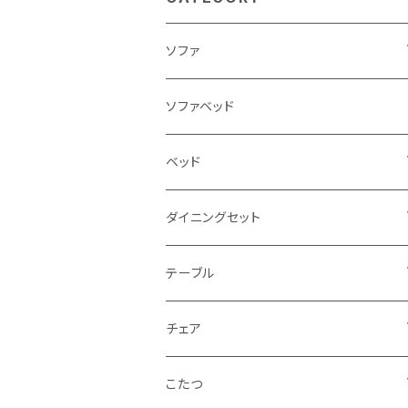
ソファ
3人掛け
ソファベッド
2.5人掛け
ベッド
2人掛け
シングルサイズ以下（フレームのみ）
ダイニングセット
1人掛け
セミダブルサイズ（フレームのみ）
ダイニング3点セット以下
テーブル
カウチソファ
ダブルサイズ（フレームのみ）
ダイニング4点セット
センターテーブル
チェア
コーナーソファ
ワイドダブルサイズ以上（フレームのみ）
ダイニング5点・6点セット
ダイニングテーブル
ダイニングチェア
こたつ