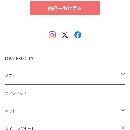
商品一覧に戻る
CATEGORY
ソファ
3人掛け
ソファベッド
2.5人掛け
ベッド
2人掛け
シングルサイズ以下（フレームのみ）
ダイニングセット