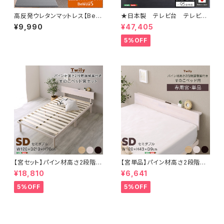
高反発ウレタンマットレス【Bele
★日本製 テレビ台 テレビボ
za5-ベレーザ・ファイブ-】(クイ
ード 210cm幅 【BARS-バー
¥9,990
¥47,405
ーン) ORM-05Q
ス-】 SH-24-BR210
5%OFF
【宮セット】パイン材高さ2段階調
【宮単品】パイン材高さ2段階調
整脚付きすのこベッド(セミダブ
整脚付きすのこベッド用(セミダ
¥18,810
¥6,641
ル) ASP-HP-02SD
ブル)
5%OFF
5%OFF