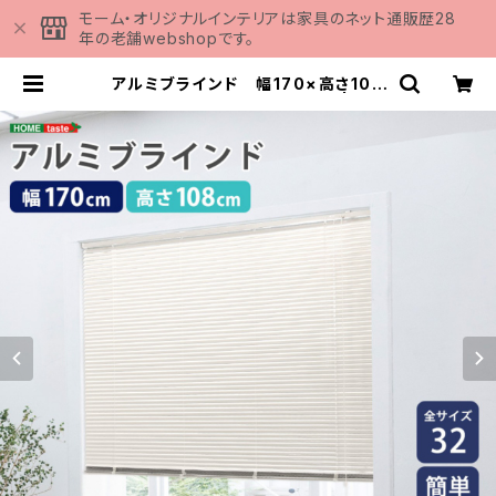
モーム・オリジナルインテリアは家具のネット通販歴28
年の老舗webshopです。
アルミブラインド 幅170×高さ108
cm SH-29-TAB170-108 | 家具
の通販専門店 MOMU