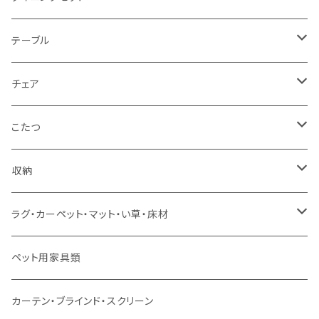
1人掛け
セミダブルサイズ（フレームのみ）
ダイニング3点セット以下
テーブル
カウチソファ
ダブルサイズ（フレームのみ）
ダイニング4点セット
センターテーブル
チェア
コーナーソファ
ワイドダブルサイズ以上（フレームのみ）
ダイニング5点・6点セット
ダイニングテーブル
ダイニングチェア
こたつ
ソファセット
シングルサイズ以下（マットレス付）
ダイニング7点セット以上
カウンターテーブル
カウンターチェア
こたつテーブル
収納
スツール・オットマン
セミダブルサイズ（マットレス付）
リフティングテーブル
キッズチェア
こたつ布団
本棚・シェルフ
ラグ・カーペット・マット・い草・床材
ソファ付属品
ダブルサイズ（マットレス付）
サイドテーブル・コーヒーテーブル
オフィスチェア・ゲーミングチェア
コタツ・布団セット
食器棚・収納庫
マット・フロアタイル
ペット用家具類
クッション・座椅子
ダブルサイズ以上（マットレス付）
デスク
ダイニングベンチ・スツール
レンジ台・カウンター
ラグ
カーテン・ブラインド・スクリーン