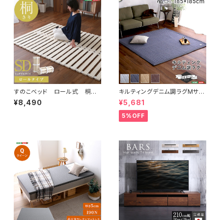
すのこベッド ロール式 桐仕
キルティングデニム調ラグMサイ
様(セミダブル)【Schlaf-シュラ
ズ(185x185cm)オールシーズ
¥8,490
¥5,681
フ-】 桐 すのこ ロール式
ン、滑り止め付き、手洗い対応【D
すのこベッド セミダブル 湿
erid-デリッド-】 DRG-M
5%OFF
気 スノコマット 折りたたみ
KIR-R-SD