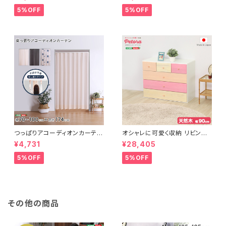
ン、滑り止め付き、手洗い対応【D
ン、滑り止め付き、手洗い対応【D
erid-デリッド-】 DRG-L
erid-デリッド-】 DRG-M
5%OFF
5%OFF
つっぱりアコーディオンカーテ
オシャレに可愛く収納 リビング
ン 100×174cm SH-16-TA
用ローチェスト 4段 幅90cm
¥4,731
¥28,405
DC
天然木（桐）日本製｜petora-
ペトラ- SH-08-PTR90
5%OFF
5%OFF
その他の商品