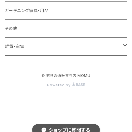
ロフトベッド
ラック
カーペット
ガーデニング家具・用品
二段ベッド
TVボード
その他
マットレス
キャビネット・飾り棚
雑貨・家電
シングルサイズ以下
付属品・部材
チェスト・ドレッサー
雑貨
© 家具の通販専門店 MOMU
セミダブルサイズ
ナイトテーブル
家電
Powered by
ダブルサイズ以上
下駄箱・シューズボックス
ハンガー
ショップに質問する