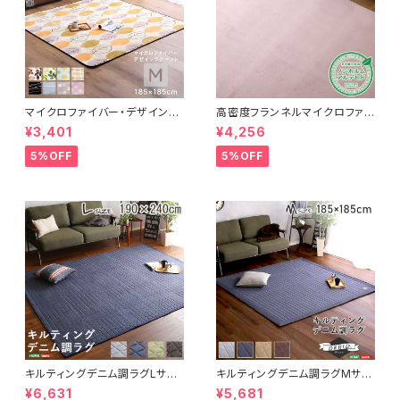
マイクロファイバー・デザインラ
高密度フランネルマイクロファイ
グマットMサイズ（185×185cm）
バー・ラグマットLサイズ（200×2
¥3,401
¥4,256
洗えるラグマット 【WASHFA2】
50cm）洗えるラグマット｜ナル
FRG-D2-M
トレア
5%OFF
5%OFF
キルティングデニム調ラグLサイ
キルティングデニム調ラグMサイ
ズ(190x240cm)オールシーズ
ズ(185x185cm)オールシーズ
¥6,631
¥5,681