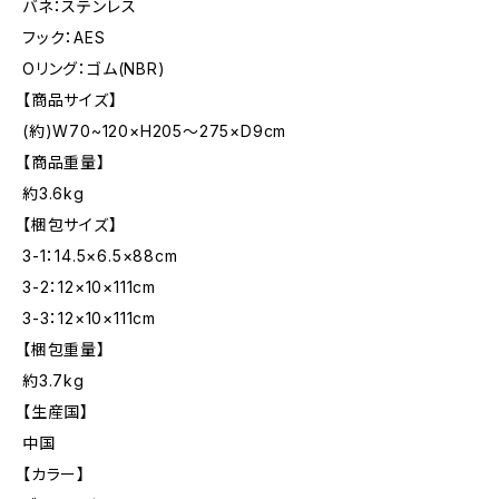
バネ：ステンレス
フック：AES
Oリング：ゴム(NBR)
【商品サイズ】
(約)W70~120×H205〜275×D9cm
【商品重量】
約3.6kg
【梱包サイズ】
3-1：14.5×6.5×88cm
3-2：12×10×111cm
3-3：12×10×111cm
【梱包重量】
約3.7kg
【生産国】
中国
【カラー】