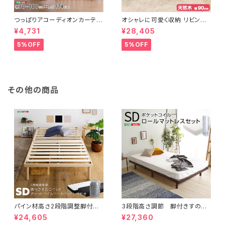
つっぱりアコーディオンカーテ
オシャレに可愛く収納 リビング
ン 100×174cm SH-16-TA
用ローチェスト 4段 幅90cm
¥4,731
¥28,405
DC
天然木（桐）日本製｜petora-
ペトラ- SH-08-PTR90
5%OFF
5%OFF
その他の商品
パイン材高さ2段階調整脚付き
3段階高さ調節 脚付きすのこ
すのこベッド ポケットコイルマッ
ベッド(セミダブル) 【Lilitta-リリ
¥24,605
¥27,360
トレスセット(セミダブル) ASP-
ッタ-】(ポケットコイルロールマッ