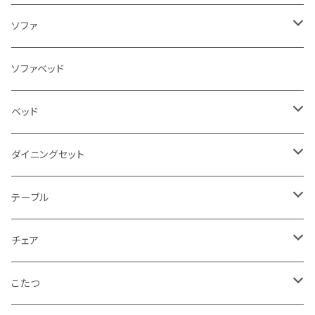
ソファ
3人掛け
ソファベッド
2.5人掛け
ベッド
2人掛け
シングルサイズ以下（フレームのみ）
ダイニングセット
1人掛け
セミダブルサイズ（フレームのみ）
ダイニング3点セット以下
テーブル
カウチソファ
ダブルサイズ（フレームのみ）
ダイニング4点セット
センターテーブル
チェア
コーナーソファ
ワイドダブルサイズ以上（フレームのみ）
ダイニング5点・6点セット
ダイニングテーブル
ダイニングチェア
こたつ