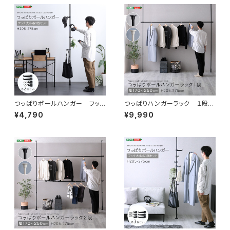
つっぱりポールハンガー フック
つっぱりハンガーラック １段
大小2個セット SH-29-TTN2
幅250cm SH-29-TTHL-1
¥4,790
¥9,990