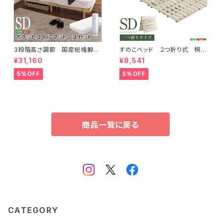
3段階高さ調節 国産総檜脚付
すのこベッド ２つ折り式 桐仕
きすのこベッド 【Pierna-ピエル
様(セミダブル)【Coh-ソーン-】
¥31,160
¥8,541
ナ-】(ポケットコイルロールマッ
KIR-2-SD
トレス付き) セミダブル
5%OFF
5%OFF
商品一覧に戻る
CATEGORY