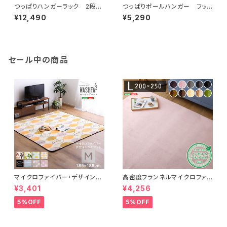
つっぱりハンガーラック 2段
つっぱりポールハンガー フック
幅250cm SH-29-TTHL-2
大小3個セット SH-29-TTN
¥12,490
¥5,290
3
セール中の商品
マイクロファイバー・デザインラ
高密度フランネルマイクロファイ
グマットMサイズ（185×185cm）
バー・ラグマットLサイズ（200×2
¥3,401
¥4,256
洗えるラグマット 【WASHFA2】
50cm）洗えるラグマット｜ナル
FRG-D2-M
トレア
5%OFF
5%OFF