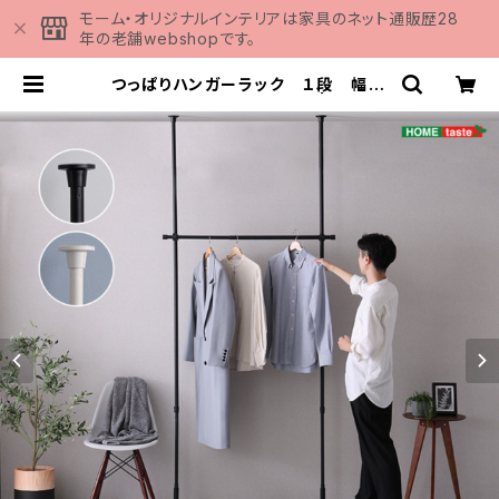
モーム・オリジナルインテリアは家具のネット通販歴28
年の老舗webshopです。
つっぱりハンガーラック １段 幅12
0cm SH-29-TTHS-1 | 家具の
通販専門店 MOMU