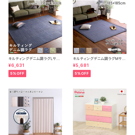
キルティングデニム調ラグLサイ
キルティングデニム調ラグMサイ
ズ(190x240cm)オールシーズ
ズ(185x185cm)オールシーズ
¥6,631
¥5,681
ン、滑り止め付き、手洗い対応【D
ン、滑り止め付き、手洗い対応【D
erid-デリッド-】 DRG-L
erid-デリッド-】 DRG-M
5%OFF
5%OFF