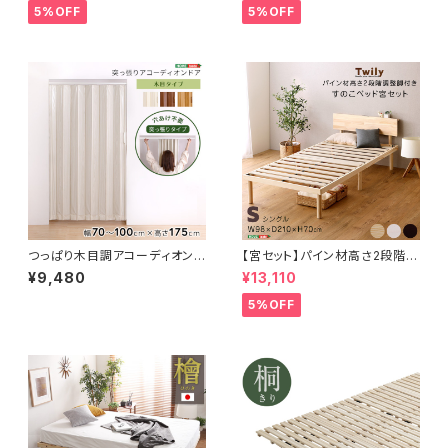
SRM-SD
トレス付き) セミダブル
5%OFF
5%OFF
つっぱり木目調アコーディオンド
【宮セット】パイン材高さ2段階調
ア 100×175cm SH-16-TA
整脚付きすのこベッド(シングル)
¥9,480
¥13,110
D
ASP-HP-02S
5%OFF