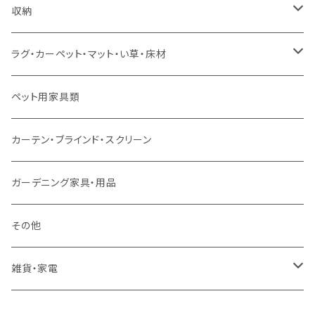
ソファセット
シングルサイズ以下（マットレス付）
ダイニング7点セット以上
カウンターテーブル
カウンターチェア
こたつテーブル
収納
スツール・オットマン
セミダブルサイズ（マットレス付）
リフティングテーブル
キッズチェア
こたつ布団
本棚・シェルフ
ラグ・カーペット・マット・い草・床材
ソファ付属品
ダブルサイズ（マットレス付）
サイドテーブル・コーヒーテーブル
オフィスチェア・ゲーミングチェア
コタツ・布団セット
食器棚・収納庫
マット・フロアタイル
ペット用家具類
クッション・座椅子
ダブルサイズ以上（マットレス付）
デスク
ダイニングベンチ・スツール
レンジ台・カウンター
ラグ
カーテン・ブラインド・スクリーン
ロフトベッド
ラック
カーペット
ガーデニング家具・用品
二段ベッド
TVボード
その他
マットレス
キャビネット・飾り棚
雑貨・家電
シングルサイズ以下
付属品・部材
チェスト・ドレッサー
雑貨