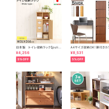
日本製 トイレ収納ラック【pulito
A4サイズ収納OK！扉付きカ
-プリート】 ワイドタイプ
ボックス【-5ivox-フィボック
¥4,256
¥8,531
5%OFF
5%OFF