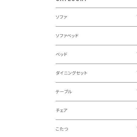
ソファ
3人掛け
ソファベッド
2.5人掛け
ベッド
2人掛け
シングルサイズ以下（フレームのみ）
ダイニングセット
1人掛け
セミダブルサイズ（フレームのみ）
ダイニング3点セット以下
テーブル
カウチソファ
ダブルサイズ（フレームのみ）
ダイニング4点セット
センターテーブル
チェア
コーナーソファ
ワイドダブルサイズ以上（フレームのみ）
ダイニング5点・6点セット
ダイニングテーブル
ダイニングチェア
こたつ