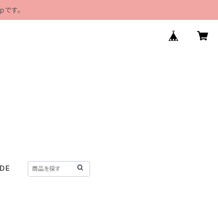
pです。
IDE