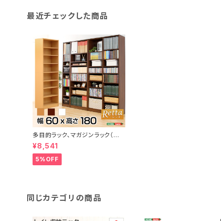
最近チェックした商品
多目的ラック、マガジンラック（幅6
0cm）オシャレで大容量な収納本
¥8,541
棚、レイアウト自由｜Retta-レッ
タ- RT-1860
5%OFF
同じカテゴリの商品