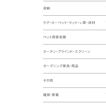
ソファセット
シングルサイズ以下（マットレス付）
ダイニング7点セット以上
カウンターテーブル
カウンターチェア
こたつテーブル
収納
スツール・オットマン
セミダブルサイズ（マットレス付）
リフティングテーブル
キッズチェア
こたつ布団
本棚・シェルフ
ラグ・カーペット・マット・い草・床材
ソファ付属品
ダブルサイズ（マットレス付）
サイドテーブル・コーヒーテーブル
オフィスチェア・ゲーミングチェア
コタツ・布団セット
食器棚・収納庫
マット・フロアタイル
ペット用家具類
クッション・座椅子
ダブルサイズ以上（マットレス付）
デスク
ダイニングベンチ・スツール
レンジ台・カウンター
ラグ
カーテン・ブラインド・スクリーン
ロフトベッド
ラック
カーペット
ガーデニング家具・用品
二段ベッド
TVボード
その他
マットレス
キャビネット・飾り棚
雑貨・家電