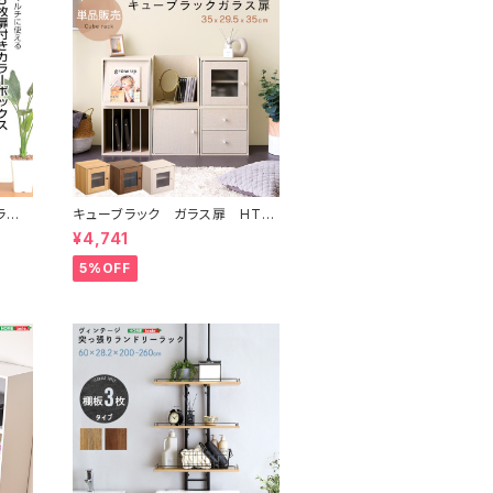
ラー
キューブラック ガラス扉 HT-
ス】
QTG
¥4,741
5%OFF