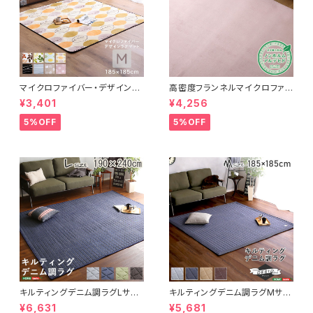
マイクロファイバー・デザインラ
高密度フランネルマイクロファイ
グマットMサイズ（185×185cm）
バー・ラグマットLサイズ（200×2
¥3,401
¥4,256
洗えるラグマット 【WASHFA2】
50cm）洗えるラグマット｜ナル
FRG-D2-M
トレア
5%OFF
5%OFF
キルティングデニム調ラグLサイ
キルティングデニム調ラグMサイ
ズ(190x240cm)オールシーズ
ズ(185x185cm)オールシーズ
¥6,631
¥5,681