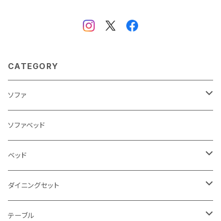
CATEGORY
ソファ
3人掛け
ソファベッド
2.5人掛け
ベッド
2人掛け
シングルサイズ以下（フレームのみ）
ダイニングセット
1人掛け
セミダブルサイズ（フレームのみ）
ダイニング3点セット以下
テーブル