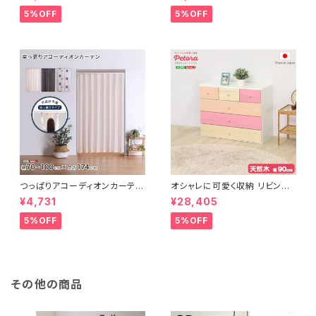
ン、滑り止め付き、手洗い対応【D
ン、滑り止め付き、手洗い対応【D
erid-デリッド-】 DRG-L
erid-デリッド-】 DRG-M
5%OFF
5%OFF
つっぱりアコーディオンカーテ
オシャレに可愛く収納 リビング
ン 100×174cm SH-16-TA
用ローチェスト 4段 幅90cm
¥4,731
¥28,405
DC
天然木（桐）日本製｜petora-
ペトラ- SH-08-PTR90
5%OFF
5%OFF
その他の商品