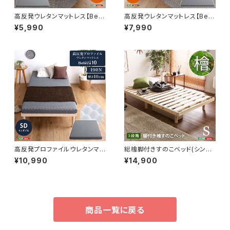
高反発ウレタンマットレス【Bele
高反発ウレタンマットレス【Bele
za5-ベレーザ・ファイブ-】(セミ
za5-ベレーザ・ファイブ-】(セミ
¥5,990
¥7,990
シングル) ORM-05SS
ダブル) ORM-05SD
高反発プロファイルウレタンマッ
総檜脚付きすのこベッド(シング
トレス【Beleza10-ベレーザ・テ
ル) 【Pierna-ピエルナ-】 LHK
¥10,990
¥14,900
ン-】(セミダブル) ORM-10SD
-02S
商品一覧に戻る