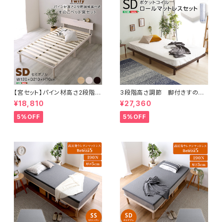
【宮セット】パイン材高さ2段階調
3段階高さ調節 脚付きすのこ
整脚付きすのこベッド(セミダブ
ベッド(セミダブル) 【Lilitta-リリ
¥18,810
¥27,360
ル) ASP-HP-02SD
ッタ-】(ポケットコイルロールマッ
トレス付き) セミダブル
5%OFF
5%OFF