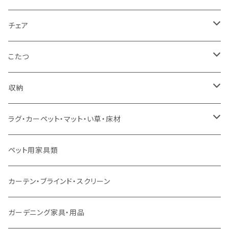
カウチソファ
ダブルサイズ（フレームのみ）
ダイニング4点セット
センターテーブル
チェア
コーナーソファ
ワイドダブルサイズ以上（フレームのみ）
ダイニング5点・6点セット
ダイニングテーブル
ダイニングチェア
こたつ
ソファセット
シングルサイズ以下（マットレス付）
ダイニング7点セット以上
カウンターテーブル
カウンターチェア
こたつテーブル
収納
スツール・オットマン
セミダブルサイズ（マットレス付）
リフティングテーブル
キッズチェア
こたつ布団
本棚・シェルフ
ラグ・カーペット・マット・い草・床材
ソファ付属品
ダブルサイズ（マットレス付）
サイドテーブル・コーヒーテーブル
オフィスチェア・ゲーミングチェア
コタツ・布団セット
食器棚・収納庫
マット・フロアタイル
ペット用家具類
クッション・座椅子
ダブルサイズ以上（マットレス付）
デスク
ダイニングベンチ・スツール
レンジ台・カウンター
ラグ
カーテン・ブラインド・スクリーン
ロフトベッド
ラック
カーペット
ガーデニング家具・用品