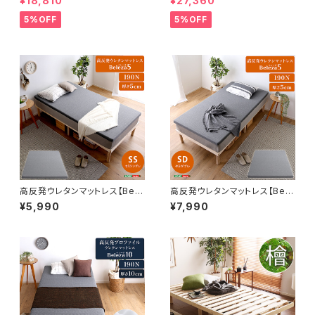
¥18,810
¥27,360
ル) ASP-HP-02SD
ッタ-】(ポケットコイルロールマッ
トレス付き) セミダブル
5%OFF
5%OFF
高反発ウレタンマットレス【Bele
高反発ウレタンマットレス【Bele
za5-ベレーザ・ファイブ-】(セミ
za5-ベレーザ・ファイブ-】(セミ
¥5,990
¥7,990
シングル) ORM-05SS
ダブル) ORM-05SD