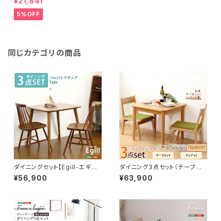
¥21,841
B-3
5%OFF
同じカテゴリの商品
ダイニングセット【Egill-エギ
ダイニング3点セット（テーブル
ル-】3点セット（コムバックチェア
+チェア2脚）ナチュラルロータイ
¥56,900
¥63,900
タイプ） SH-01EGL-3C
プ 木製アッシュ材｜Risum-リ
スム- SH-01RIS-3CN