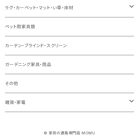
スツール・オットマン
セミダブルサイズ（マットレス付）
リフティングテーブル
キッズチェア
こたつ布団
本棚・シェルフ
ラグ・カーペット・マット・い草・床材
ソファ付属品
ダブルサイズ（マットレス付）
サイドテーブル・コーヒーテーブル
オフィスチェア・ゲーミングチェア
コタツ・布団セット
食器棚・収納庫
マット・フロアタイル
ペット用家具類
クッション・座椅子
ダブルサイズ以上（マットレス付）
デスク
ダイニングベンチ・スツール
レンジ台・カウンター
ラグ
カーテン・ブラインド・スクリーン
ロフトベッド
ラック
カーペット
ガーデニング家具・用品
二段ベッド
TVボード
その他
マットレス
キャビネット・飾り棚
雑貨・家電
シングルサイズ以下
付属品・部材
チェスト・ドレッサー
雑貨
© 家具の通販専門店 MOMU
セミダブルサイズ