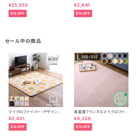
㎝幅テーブル 3点セット 【SETH
グ3点セット【TIKIA-ティキア-】
¥25,555
¥2,841
×Umbure】 SH-24-STD3
SH-01-TK3
5%OFF
5%OFF
セール中の商品
マイクロファイバー・デザインラ
高密度フランネルマイクロファイ
グマットMサイズ（185×185cm）
バー・ラグマットLサイズ（200×2
¥3,401
¥4,256
洗えるラグマット 【WASHFA2】
50cm）洗えるラグマット｜ナル
FRG-D2-M
トレア
5%OFF
5%OFF