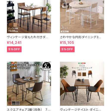
ヴィンテージ背もたれ付きダイ
さわやかな円形ダイニング3点
ニング3点セット 【Ferro e Le
セット CRF-3
¥14,241
¥15,105
gno-フェロエ レグノ-】 BRV-
3
5%OFF
5%OFF
スクエアチェア2脚（同色） 75
ヴィンテージテイスト ダイニン