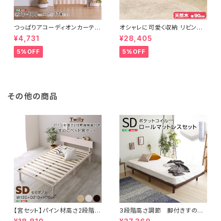
つっぱりアコーディオンカーテ
オシャレに可愛く収納 リビング
ン 100×174cm SH-16-TA
用ローチェスト 4段 幅90cm
¥4,731
¥28,405
DC
天然木（桐）日本製｜petora-
ペトラ- SH-08-PTR90
5%OFF
5%OFF
その他の商品
【宮セット】パイン材高さ2段階調
3段階高さ調節 脚付きすのこ
整脚付きすのこベッド(セミダブ
ベッド(セミダブル) 【Lilitta-リリ