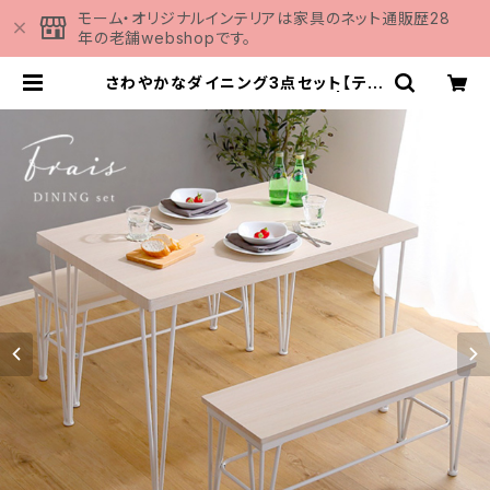
モーム・オリジナルインテリアは家具のネット通販歴28
年の老舗webshopです。
さわやかなダイニング3点セット【テー
ブル＋ベンチ2脚】 FRBB-3 | 家具
の通販専門店 MOMU