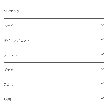
3人掛け
ソファベッド
2.5人掛け
ベッド
2人掛け
シングルサイズ以下（フレームのみ）
ダイニングセット
1人掛け
セミダブルサイズ（フレームのみ）
ダイニング3点セット以下
テーブル
カウチソファ
ダブルサイズ（フレームのみ）
ダイニング4点セット
センターテーブル
チェア
コーナーソファ
ワイドダブルサイズ以上（フレームのみ）
ダイニング5点・6点セット
ダイニングテーブル
ダイニングチェア
こたつ
ソファセット
シングルサイズ以下（マットレス付）
ダイニング7点セット以上
カウンターテーブル
カウンターチェア
こたつテーブル
収納