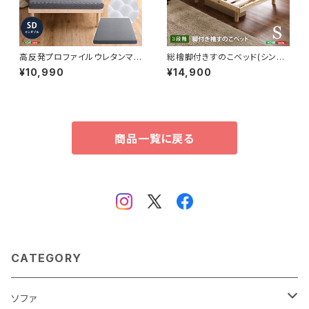
高反発プロファイルウレタンマッ
総檜脚付きすのこベッド(シング
トレス【Beleza10-ベレーザ・テ
ル) 【Pierna-ピエルナ-】 LHK
¥10,990
¥14,900
ン-】(セミダブル) ORM-10SD
-02S
商品一覧に戻る
CATEGORY
ソファ