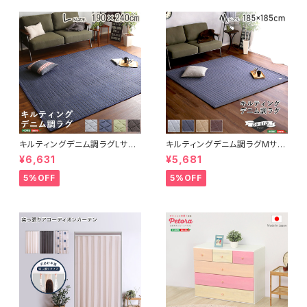
キルティングデニム調ラグLサイ
キルティングデニム調ラグMサイ
ズ(190x240cm)オールシーズ
ズ(185x185cm)オールシーズ
¥6,631
¥5,681
ン、滑り止め付き、手洗い対応【D
ン、滑り止め付き、手洗い対応【D
erid-デリッド-】 DRG-L
erid-デリッド-】 DRG-M
5%OFF
5%OFF