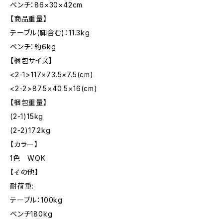
ベンチ：86×30×42cm
【商品重量】
テーブル(脚含む)：11.3kg
ベンチ：約6kg
【梱包サイズ】
<2-1>117×73.5×7.5(cm)
<2-2>87.5×40.5×16(cm)
【梱包重量】
(2-1)15kg
(2-2)17.2kg
【カラー】
1色 WOK
【その他】
耐荷重:
テーブル：100kg
ベンチ180kg