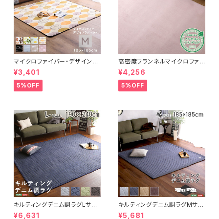
マイクロファイバー・デザインラ
高密度フランネルマイクロファイ
グマットMサイズ（185×185cm）
バー・ラグマットLサイズ（200×2
¥3,401
¥4,256
洗えるラグマット 【WASHFA2】
50cm）洗えるラグマット｜ナル
FRG-D2-M
トレア
5%OFF
5%OFF
キルティングデニム調ラグLサイ
キルティングデニム調ラグMサイ
ズ(190x240cm)オールシーズ
ズ(185x185cm)オールシーズ
¥6,631
¥5,681