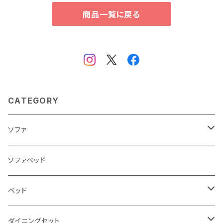
商品一覧に戻る
CATEGORY
ソファ
3人掛け
ソファベッド
2.5人掛け
ベッド
2人掛け
シングルサイズ以下（フレームのみ）
ダイニングセット