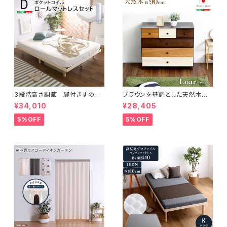
3段階高さ調節 脚付きすのこ
ブラウンを基調とした天然木ロ
ベッド(ダブル) 【Lilitta-リリッ
ーチェスト 4段 幅90cm Loar
¥34,010
¥28,405
タ-】(ポケットコイルロールマット
シリーズ 日本製・完成品｜Loar
レス付き) ダブル LPS-HRM
-ロア- type1 SH-08-LR90
5%OFF
5%OFF
-D