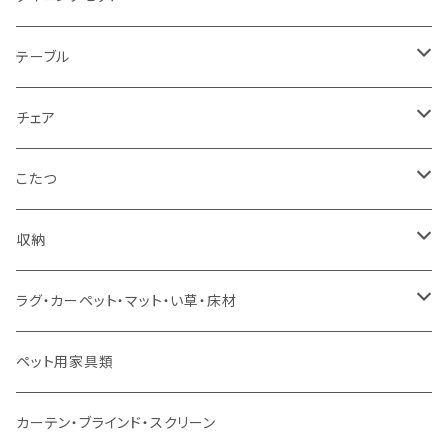
1人掛け
セミダブルサイズ（フレームのみ）
ダイニング3点セット以下
テーブル
カウチソファ
ダブルサイズ（フレームのみ）
ダイニング4点セット
センターテーブル
チェア
コーナーソファ
ワイドダブルサイズ以上（フレームのみ）
ダイニング5点・6点セット
ダイニングテーブル
ダイニングチェア
こたつ
ソファセット
シングルサイズ以下（マットレス付）
ダイニング7点セット以上
カウンターテーブル
カウンターチェア
こたつテーブル
収納
スツール・オットマン
セミダブルサイズ（マットレス付）
リフティングテーブル
キッズチェア
こたつ布団
本棚・シェルフ
ラグ・カーペット・マット・い草・床材
ソファ付属品
ダブルサイズ（マットレス付）
サイドテーブル・コーヒーテーブル
オフィスチェア・ゲーミングチェア
コタツ・布団セット
食器棚・収納庫
マット・フロアタイル
ペット用家具類
クッション・座椅子
ダブルサイズ以上（マットレス付）
デスク
ダイニングベンチ・スツール
レンジ台・カウンター
ラグ
カーテン・ブラインド・スクリーン