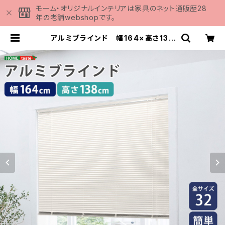
モーム・オリジナルインテリアは家具のネット通販歴28
年の老舗webshopです。
アルミブラインド 幅164×高さ138
cm SH-29-TAB164-138 | 家具
の通販専門店 MOMU