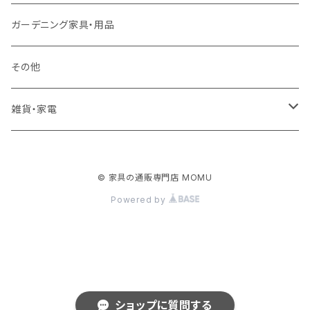
ロフトベッド
ラック
カーペット
ガーデニング家具・用品
二段ベッド
TVボード
その他
マットレス
キャビネット・飾り棚
雑貨・家電
シングルサイズ以下
付属品・部材
チェスト・ドレッサー
雑貨
© 家具の通販専門店 MOMU
セミダブルサイズ
ナイトテーブル
家電
Powered by
ダブルサイズ以上
下駄箱・シューズボックス
ハンガー
ショップに質問する