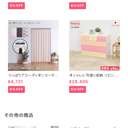
ン、滑り止め付き、手洗い対応【D
ン、滑り止め付き、手洗い対応【D
erid-デリッド-】 DRG-L
erid-デリッド-】 DRG-M
5%OFF
5%OFF
つっぱりアコーディオンカーテ
オシャレに可愛く収納 リビング
ン 100×174cm SH-16-TA
用ローチェスト 4段 幅90cm
¥4,731
¥28,405
DC
天然木（桐）日本製｜petora-
ペトラ- SH-08-PTR90
5%OFF
5%OFF
その他の商品