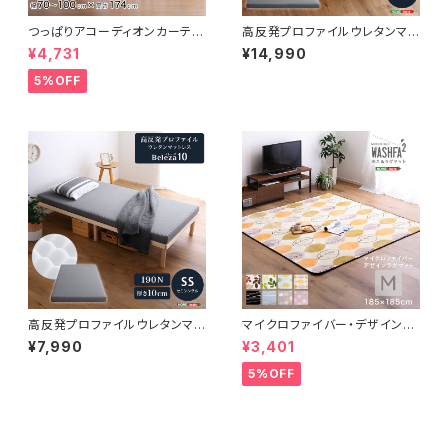
つっぱりアコーディオンカーテ
高反発プロファイルウレタンマッ
ン 100×174cm SH-16-TA
トレス【Beleza10-ベレーザ・テ
¥4,731
¥14,990
DC
ン-】(キング) ORM-10K
5%OFF
高反発プロファイルウレタンマッ
マイクロファイバー・デザインラ
トレス【Beleza10-ベレーザ・テ
グマットMサイズ（185×185cm）
¥7,990
¥3,401
ン-】(セミシングル) ORM-10
洗えるラグマット 【WASHFA2】
SS
FRG-D2-M
5%OFF