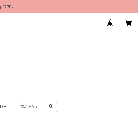
pです。
IDE