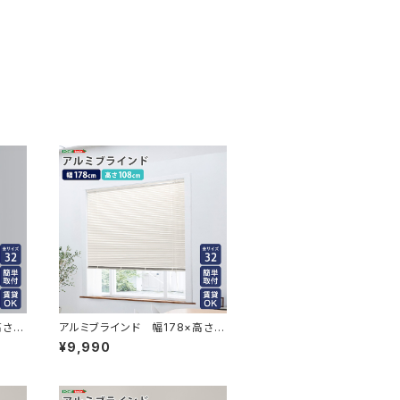
さ13
アルミブラインド 幅178×高さ1
38
08cm SH-29-TAB178-108
¥9,990