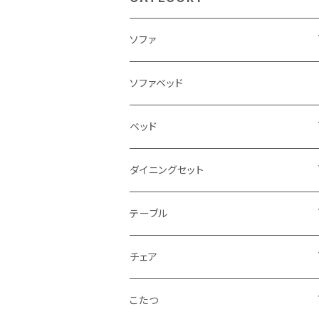
ソファ
3人掛け
ソファベッド
2.5人掛け
ベッド
2人掛け
シングルサイズ以下（フレームのみ）
ダイニングセット
1人掛け
セミダブルサイズ（フレームのみ）
ダイニング3点セット以下
テーブル
カウチソファ
ダブルサイズ（フレームのみ）
ダイニング4点セット
センターテーブル
チェア
コーナーソファ
ワイドダブルサイズ以上（フレームのみ）
ダイニング5点・6点セット
ダイニングテーブル
ダイニングチェア
こたつ