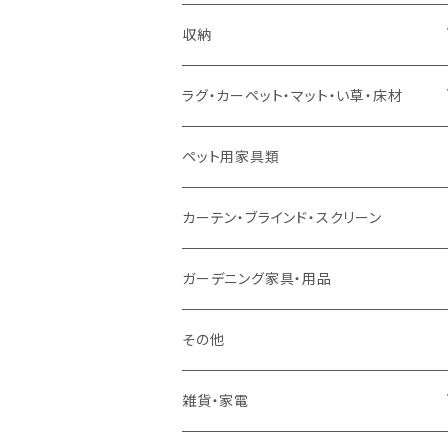
ソファセット
シングルサイズ以下（マットレス付）
ダイニング7点セット以上
カウンターテーブル
カウンターチェア
こたつテーブル
収納
スツール・オットマン
セミダブルサイズ（マットレス付）
リフティングテーブル
キッズチェア
こたつ布団
本棚・シェルフ
ラグ・カーペット・マット・い草・床材
ソファ付属品
ダブルサイズ（マットレス付）
サイドテーブル・コーヒーテーブル
オフィスチェア・ゲーミングチェア
コタツ・布団セット
食器棚・収納庫
マット・フロアタイル
ペット用家具類
クッション・座椅子
ダブルサイズ以上（マットレス付）
デスク
ダイニングベンチ・スツール
レンジ台・カウンター
ラグ
カーテン・ブラインド・スクリーン
ロフトベッド
ラック
カーペット
ガーデニング家具・用品
二段ベッド
TVボード
その他
マットレス
キャビネット・飾り棚
雑貨・家電