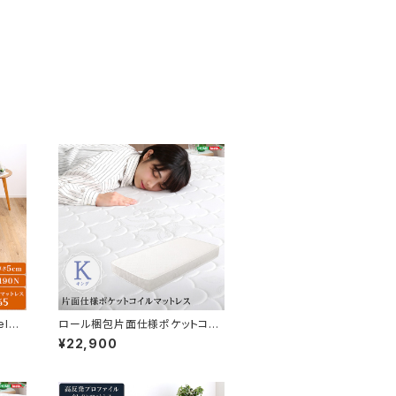
lez
ロール梱包片面仕様ポケットコイ
ング)
ルマットレス【Sheera-シェエラ-】
¥22,900
キングサイズ HRM-01K