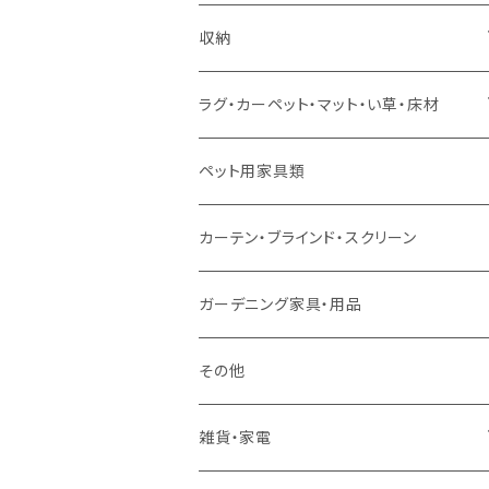
ソファセット
シングルサイズ以下（マットレス付）
ダイニング7点セット以上
カウンターテーブル
カウンターチェア
こたつテーブル
収納
スツール・オットマン
セミダブルサイズ（マットレス付）
リフティングテーブル
キッズチェア
こたつ布団
本棚・シェルフ
ラグ・カーペット・マット・い草・床材
ソファ付属品
ダブルサイズ（マットレス付）
サイドテーブル・コーヒーテーブル
オフィスチェア・ゲーミングチェア
コタツ・布団セット
食器棚・収納庫
マット・フロアタイル
ペット用家具類
クッション・座椅子
ダブルサイズ以上（マットレス付）
デスク
ダイニングベンチ・スツール
レンジ台・カウンター
ラグ
カーテン・ブラインド・スクリーン
ロフトベッド
ラック
カーペット
ガーデニング家具・用品
二段ベッド
TVボード
その他
マットレス
キャビネット・飾り棚
雑貨・家電