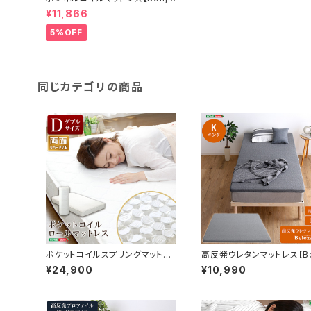
-ボンジーア-】ダブルサイズ BRM
¥11,866
-01D
5%OFF
同じカテゴリの商品
ポケットコイルスプリングマットレ
高反発ウレタンマットレス【Be
ス【-Robilia-ロビリア】（ダブル
a5-ベレーザ・ファイブ-】(キ
¥24,900
¥10,990
用）※ロール梱包でラクラク搬入
ORM-05K
可能！※ FM-05-D