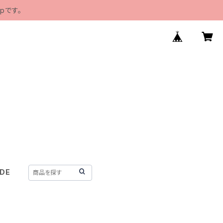
pです。
IDE