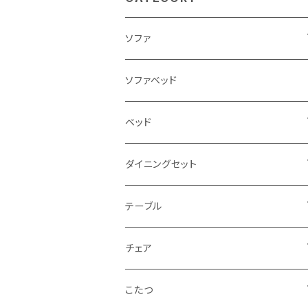
ソファ
3人掛け
ソファベッド
2.5人掛け
ベッド
2人掛け
シングルサイズ以下（フレームのみ）
ダイニングセット
1人掛け
セミダブルサイズ（フレームのみ）
ダイニング3点セット以下
テーブル
カウチソファ
ダブルサイズ（フレームのみ）
ダイニング4点セット
センターテーブル
チェア
コーナーソファ
ワイドダブルサイズ以上（フレームのみ）
ダイニング5点・6点セット
ダイニングテーブル
ダイニングチェア
こたつ