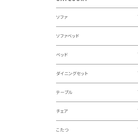
ソファ
3人掛け
ソファベッド
2.5人掛け
ベッド
2人掛け
シングルサイズ以下（フレームのみ）
ダイニングセット
1人掛け
セミダブルサイズ（フレームのみ）
ダイニング3点セット以下
テーブル
カウチソファ
ダブルサイズ（フレームのみ）
ダイニング4点セット
センターテーブル
チェア
コーナーソファ
ワイドダブルサイズ以上（フレームのみ）
ダイニング5点・6点セット
ダイニングテーブル
ダイニングチェア
こたつ