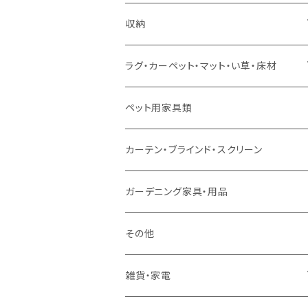
ソファセット
シングルサイズ以下（マットレス付）
ダイニング7点セット以上
カウンターテーブル
カウンターチェア
こたつテーブル
収納
スツール・オットマン
セミダブルサイズ（マットレス付）
リフティングテーブル
キッズチェア
こたつ布団
本棚・シェルフ
ラグ・カーペット・マット・い草・床材
ソファ付属品
ダブルサイズ（マットレス付）
サイドテーブル・コーヒーテーブル
オフィスチェア・ゲーミングチェア
コタツ・布団セット
食器棚・収納庫
マット・フロアタイル
ペット用家具類
クッション・座椅子
ダブルサイズ以上（マットレス付）
デスク
ダイニングベンチ・スツール
レンジ台・カウンター
ラグ
カーテン・ブラインド・スクリーン
ロフトベッド
ラック
カーペット
ガーデニング家具・用品
二段ベッド
TVボード
その他
マットレス
キャビネット・飾り棚
雑貨・家電