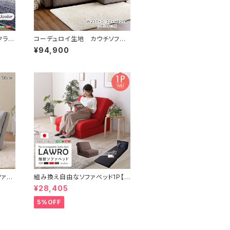
クライ
コーデュロイ生地 カウチソファ
色）ロ
ベッド 3人掛け SH-06-CSB
¥94,900
｜Al
6-AL
ファ【P
組み換え自由なソファベッド1P【L
5
awro-ラウロ-】ポケットコイル 1
¥28,405
人掛 ソファベッド 日本製 ローベ
ッド カウチ SH-07-LAW1P
5%OFF