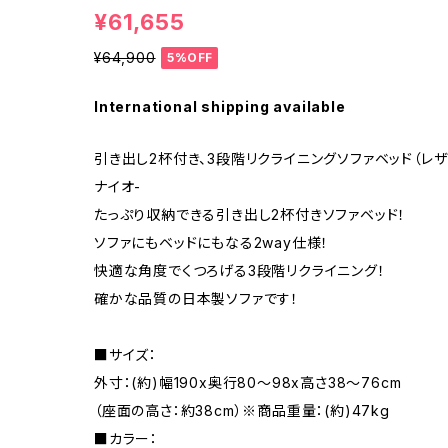
¥61,655
¥64,900
5%OFF
International shipping available
引き出し2杯付き、3段階リクライニングソファベッド（レザー
ナイオ-
たっぷり収納できる引き出し2杯付きソファベッド！
ソファにもベッドにもなる2way仕様！
快適な角度でくつろげる3段階リクライニング！
確かな品質の日本製ソファです！
■サイズ：
外寸：(約)幅190x奥行80〜98x高さ38〜76cm
（座面の高さ：約38cm）※商品重量：(約)47kg
■カラー：