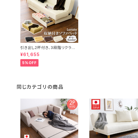
引き出し2杯付き、3段階リクライ
ニングソファベッド（レザー4色）日
¥61,655
本製・完成品｜Lanaio-ラナイオ-
SH-06-LNA-SB
5%OFF
同じカテゴリの商品