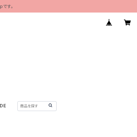
pです。
IDE