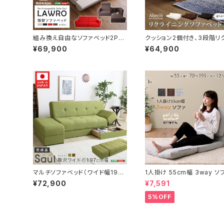
組み換え自由なソファベッド2P【L
クッション2個付き、3段階リ
awro-ラウロ-】ポケットコイル 2
ニングソファベッド（レザー3
¥69,900
¥64,900
人掛 ソファベッド 日本製 ローベ
ーソファにも 日本製・完成品
ッド カウチ SH-07-LAW2P
arcon-アラルコン- SH-0
R-SB
マルチソファベッド（ワイド幅197c
1人掛け 55cm幅 3way ソ
m）スツール付き、日本製・完成品
aljon-パルヨン-】 F3W-5
¥72,900
¥7,591
でお届け｜Saul-ソール- SH-0
6-SAL-SB
5%OFF