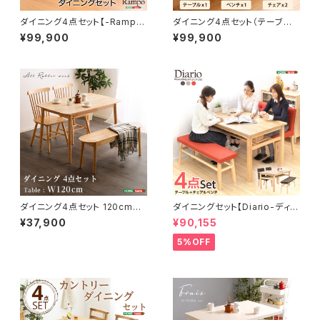
ダイニング4点セット【-Rampo
ダイニング4点セット（テーブル
-ランポ】（伸縮テーブル幅120-1
+チェア2脚+ベンチ）ナチュラル
¥99,900
¥99,900
50・ベンチ＆チェア） SH-01R
ロータイプ 木製アッシュ材｜R
AMPO
isum-リスム- SH-01RIS-4B
N
ダイニング4点セット 120cm
ダイニングセット【Diario-ディア
幅 SDS-4
リオ-】（4点セット） SH-01DIA
¥37,900
¥90,155
-4
5%OFF