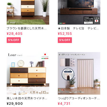
ブラウンを基調とした天然木ハ
★日本製 テレビ台 テレビボ
イチェスト 6段 幅60cm Loar
ード 230cm幅 【BARS-バ
¥28,405
¥52,155
シリーズ 日本製・完成品｜Loar
ース-】 SH-24-BR230
-ロア- type1 SH-08-LR60
5%OFF
5%OFF
美しい木目の天然木ワイドチェ
つっぱりアコーディオンカーテ
スト 3段 幅117cm Loarシリー
ン 100×174cm SH-16-TA
¥29,900
¥4,731
ズ 日本製・完成品｜Loar-ロ
DC