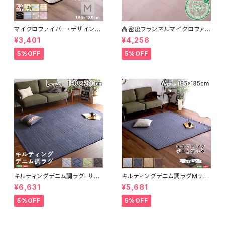
マイクロファイバー・デザインラ
高密度フランネルマイクロファイ
グマットMサイズ（185×185cm）
バー・ラグマットLサイズ（200×2
¥3,401
¥4,256
洗えるラグマット 【WASHFA2】
50cm）洗えるラグマット｜ナル
FRG-D2-M
トレア
5%OFF
5%OFF
キルティングデニム調ラグLサイ
キルティングデニム調ラグMサイ
ズ(190x240cm)オールシーズ
ズ(185x185cm)オールシーズ
¥6,631
¥5,681
ン、滑り止め付き、手洗い対応【D
ン、滑り止め付き、手洗い対応【D
erid-デリッド-】 DRG-L
erid-デリッド-】 DRG-M
5%OFF
5%OFF