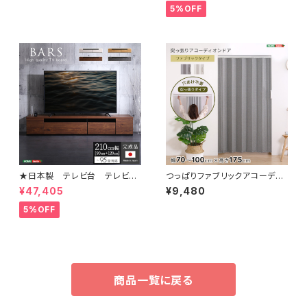
ア- type2 SH-08-LR2ND1
5%OFF
17
★日本製 テレビ台 テレビボ
つっぱりファブリックアコーディ
ード 210cm幅 【BARS-バー
オンドア 100×175cm SH-1
¥47,405
¥9,480
ス-】 SH-24-BR210
6-TFAD
5%OFF
商品一覧に戻る