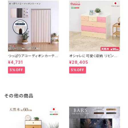
つっぱりアコーディオンカーテ
オシャレに可愛く収納 リビング
ン 100×174cm SH-16-TA
用ローチェスト 4段 幅90cm
¥4,731
¥28,405
DC
天然木（桐）日本製｜petora-
ペトラ- SH-08-PTR90
5%OFF
5%OFF
その他の商品