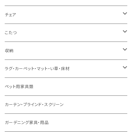
カウチソファ
ダブルサイズ（フレームのみ）
ダイニング4点セット
センターテーブル
チェア
コーナーソファ
ワイドダブルサイズ以上（フレームのみ）
ダイニング5点・6点セット
ダイニングテーブル
ダイニングチェア
こたつ
ソファセット
シングルサイズ以下（マットレス付）
ダイニング7点セット以上
カウンターテーブル
カウンターチェア
こたつテーブル
収納
スツール・オットマン
セミダブルサイズ（マットレス付）
リフティングテーブル
キッズチェア
こたつ布団
本棚・シェルフ
ラグ・カーペット・マット・い草・床材
ソファ付属品
ダブルサイズ（マットレス付）
サイドテーブル・コーヒーテーブル
オフィスチェア・ゲーミングチェア
コタツ・布団セット
食器棚・収納庫
マット・フロアタイル
ペット用家具類
クッション・座椅子
ダブルサイズ以上（マットレス付）
デスク
ダイニングベンチ・スツール
レンジ台・カウンター
ラグ
カーテン・ブラインド・スクリーン
ロフトベッド
ラック
カーペット
ガーデニング家具・用品