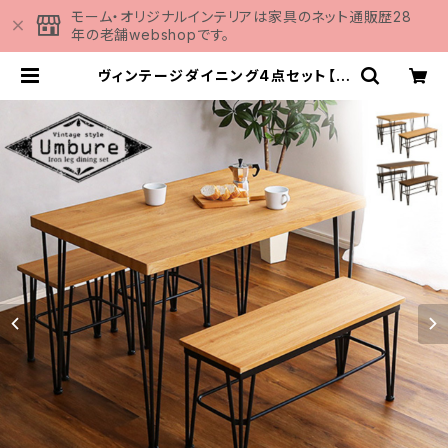
モーム・オリジナルインテリアは家具のネット通販歴28
年の老舗webshopです。
ヴィンテージダイニング4点セット【テ
ーブル＋椅子2脚+ベンチ1脚】 VD
CB-4 | 家具の通販専門店 MOMU