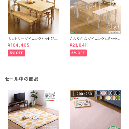
カントリーダイニングセット【Al
さわやかなダイニング4点セット
mee-アルム-】4点セット SH-
【テーブル＋椅子2脚+ベンチ1
¥104,405
¥21,841
01ALM-4
脚】 FRCB-4
5%OFF
5%OFF
セール中の商品