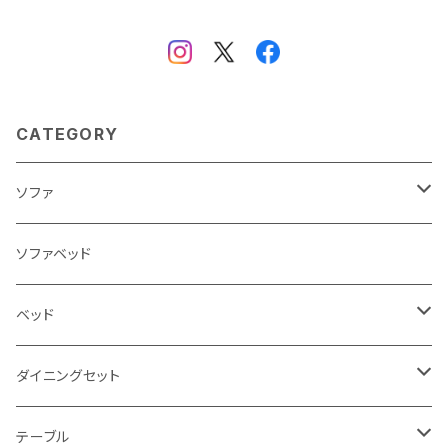
CATEGORY
ソファ
3人掛け
ソファベッド
2.5人掛け
ベッド
2人掛け
シングルサイズ以下（フレームのみ）
ダイニングセット
1人掛け
セミダブルサイズ（フレームのみ）
ダイニング3点セット以下
テーブル