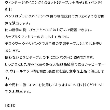
ヴィンテージダイニング4点セット【テーブル＋椅子2脚+ベンチ1
脚】！
ベンチはブラックアイアン×木目の相性抜群でカフェのような雰囲
気を演出します。
使い勝手の良いチェアとベンチはお好みで配置できます。
カップルやファミリーの方におすすめです。
デスクワークやリビングでお子様の学習テーブルとしてもお使い
頂けます。
使わないときはテーブルの下にコンパクトに収納できます。
しっかりとした厚み4cmのある天板は高級感のあるシャビーオー
ク、ウォールナット柄を側面、裏面にも施し食卓を上品に演出しま
す。
水や汚れに強いＰＶＣを使用しておりますので、軽く拭くだけでお
手入れ簡単です。
【素材】