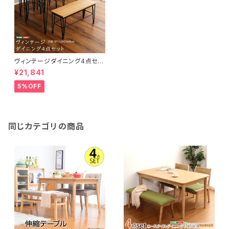
ヴィンテージダイニング4点セッ
ト【テーブル＋椅子2脚+ベンチ1
¥21,841
脚】 VDCB-4
5%OFF
同じカテゴリの商品