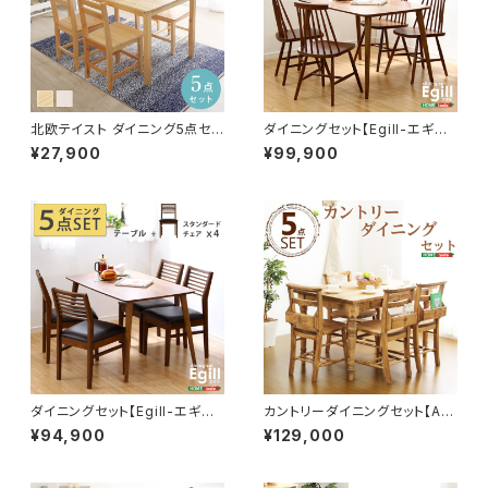
北欧テイスト ダイニング5点セッ
ダイニングセット【Egill-エギ
ト 天然木製 【Salute-サル
ル-】5点セット（コムバックチェア
¥27,900
¥99,900
ーテ】 PND-5
タイプ） SH-01EGL-5C
ダイニングセット【Egill-エギ
カントリーダイニングセット【Al
ル-】5点セット（スタンダードチェ
mee-アルム-】5点セット SH-
¥94,900
¥129,000
アタイプ） SH-01EGL-5S
01ALM-5