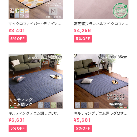
マイクロファイバー・デザインラ
高密度フランネルマイクロファイ
グマットMサイズ（185×185cm）
バー・ラグマットLサイズ（200×2
¥3,401
¥4,256
洗えるラグマット 【WASHFA2】
50cm）洗えるラグマット｜ナル
FRG-D2-M
トレア
5%OFF
5%OFF
キルティングデニム調ラグLサイ
キルティングデニム調ラグMサイ
ズ(190x240cm)オールシーズ
ズ(185x185cm)オールシーズ
¥6,631
¥5,681
ン、滑り止め付き、手洗い対応【D
ン、滑り止め付き、手洗い対応【D
erid-デリッド-】 DRG-L
erid-デリッド-】 DRG-M
5%OFF
5%OFF