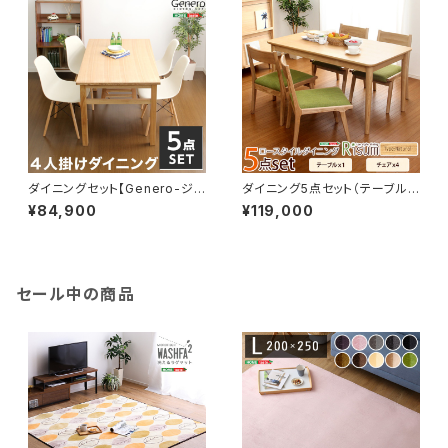
ダイニングセット【Genero-ジェ
ダイニング5点セット（テーブル
ネロ-】（5点セット） SH-01GE
+チェア4脚）ナチュラルロータイ
¥84,900
¥119,000
N-5
プ 木製アッシュ材｜Risum-リ
スム- SH-01RIS-5CN
セール中の商品