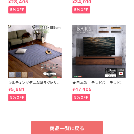
¥28,405
¥34,010
然木（桐）日本製｜petora-ペト
タ-】(ポケットコイルロールマット
ラ- SH-08-PTR60
レス付き) ダブル LPS-HRM
5%OFF
5%OFF
-D
キルティングデニム調ラグMサイ
★日本製 テレビ台 テレビボ
ズ(185x185cm)オールシーズ
ード 210cm幅 【BARS-バー
¥5,681
¥47,405
ン、滑り止め付き、手洗い対応【D
ス-】 SH-24-BR210
erid-デリッド-】 DRG-M
5%OFF
5%OFF
商品一覧に戻る