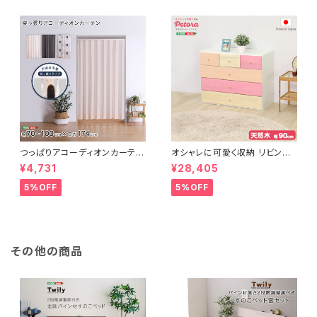
つっぱりアコーディオンカーテ
オシャレに可愛く収納 リビング
ン 100×174cm SH-16-TA
用ローチェスト 4段 幅90cm
¥4,731
¥28,405
DC
天然木（桐）日本製｜petora-
ペトラ- SH-08-PTR90
5%OFF
5%OFF
その他の商品