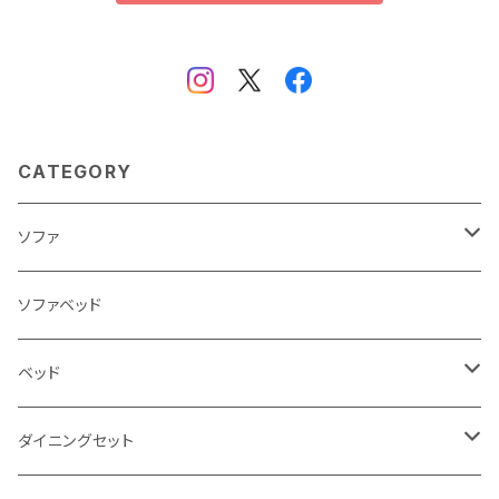
CATEGORY
ソファ
3人掛け
ソファベッド
2.5人掛け
ベッド
2人掛け
シングルサイズ以下（フレームのみ）
ダイニングセット