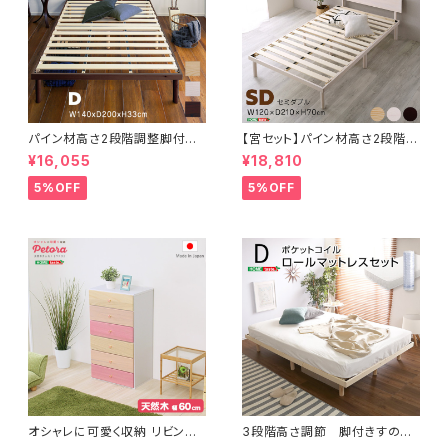
パイン材高さ2段階調整脚付き
【宮セット】パイン材高さ2段階調
すのこベッド(ダブル) ASP-02
整脚付きすのこベッド(セミダブ
¥16,055
¥18,810
D
ル) ASP-HP-02SD
5%OFF
5%OFF
オシャレに可愛く収納 リビング
3段階高さ調節 脚付きすのこ
用ハイチェスト 6段 幅60cm 天
ベッド(ダブル) 【Lilitta-リリッ