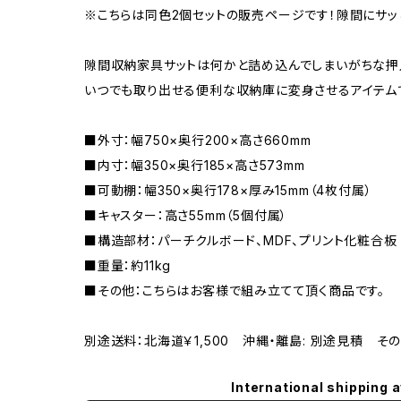
※こちらは同色2個セットの販売ページです！隙間にサ
隙間収納家具サットは何かと詰め込んでしまいがちな押
いつでも取り出せる便利な収納庫に変身させるアイテム
■外寸：幅750×奥行200×高さ660mm
■内寸：幅350×奥行185×高さ573mm
■可動棚：幅350×奥行178×厚み15mm（4枚付属）
■キャスター：高さ55mm（5個付属）
■構造部材：パーチクルボード、MDF、プリント化粧合板
■重量：約11kg
■その他：こちらはお客様で組み立てて頂く商品です。
別途送料：北海道￥1,500 沖縄・離島: 別途見積 そ
International shipping a