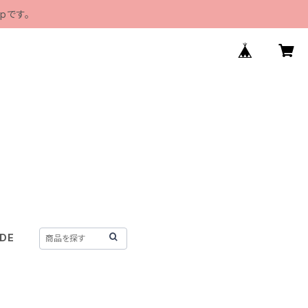
pです。
IDE