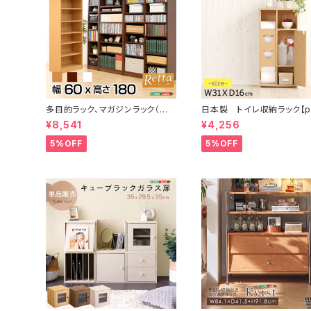
多目的ラック、マガジンラック（幅6
日本製 トイレ収納ラック【pul
0cm）オシャレで大容量な収納本
-プリート】 ワイドタイプ
¥8,541
¥4,256
棚、レイアウト自由｜Retta-レッ
タ- RT-1860
5%OFF
5%OFF