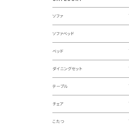
ソファ
3人掛け
ソファベッド
2.5人掛け
ベッド
2人掛け
シングルサイズ以下（フレームのみ）
ダイニングセット
1人掛け
セミダブルサイズ（フレームのみ）
ダイニング3点セット以下
テーブル
カウチソファ
ダブルサイズ（フレームのみ）
ダイニング4点セット
センターテーブル
チェア
コーナーソファ
ワイドダブルサイズ以上（フレームのみ）
ダイニング5点・6点セット
ダイニングテーブル
ダイニングチェア
こたつ