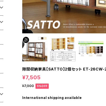
隙間収納家具【SATTO】2個セット ET-26CW-
¥7,505
¥7,900
5%OFF
International shipping available