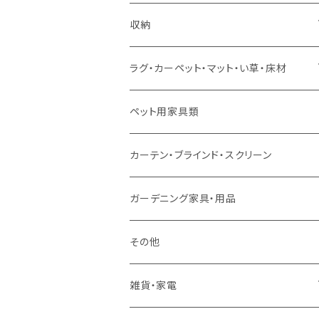
ソファセット
シングルサイズ以下（マットレス付）
ダイニング7点セット以上
カウンターテーブル
カウンターチェア
こたつテーブル
収納
スツール・オットマン
セミダブルサイズ（マットレス付）
リフティングテーブル
キッズチェア
こたつ布団
本棚・シェルフ
ラグ・カーペット・マット・い草・床材
ソファ付属品
ダブルサイズ（マットレス付）
サイドテーブル・コーヒーテーブル
オフィスチェア・ゲーミングチェア
コタツ・布団セット
食器棚・収納庫
マット・フロアタイル
ペット用家具類
クッション・座椅子
ダブルサイズ以上（マットレス付）
デスク
ダイニングベンチ・スツール
レンジ台・カウンター
ラグ
カーテン・ブラインド・スクリーン
ロフトベッド
ラック
カーペット
ガーデニング家具・用品
二段ベッド
TVボード
その他
マットレス
キャビネット・飾り棚
雑貨・家電