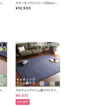
ッ
カラーボックスシリーズ【kara-ba
SH-L
coA4】3段A4サイズ 3個セット
¥10,900
H1457-3SET
ァイ
キルティングデニム調ラグLサイズ
×25
(190x240cm)オールシーズン、
¥6,631
ルトレ
滑り止め付き、手洗い対応【Derid
-デリッド-】 DRG-L
5%OFF