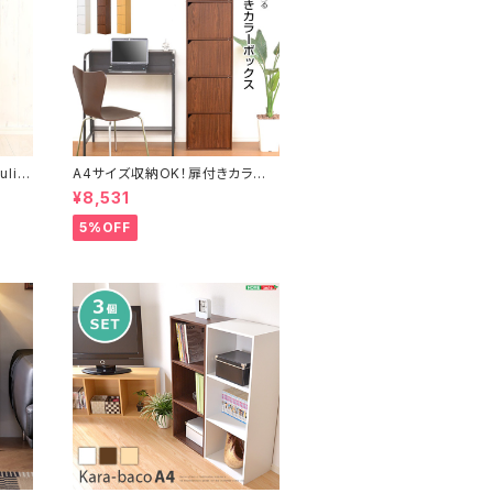
ito
A4サイズ収納OK！扉付きカラー
ボックス【-5ivox-フィボックス】
¥8,531
5%OFF