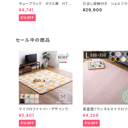
キューブラック ガラス扉 HT-
引出し収納付き シェルフラ
QTG
ク 【Kvist-クヴィスト-】 
¥4,741
¥29,900
I-100004
5%OFF
セール中の商品
マイクロファイバー・デザインラグ
高密度フランネルマイクロフ
マットMサイズ（185×185cm）洗
バー・ラグマットLサイズ（200
¥3,401
¥4,256
えるラグマット 【WASHFA2】 FRG
0cm）洗えるラグマット｜ナ
-D2-M
ア
5%OFF
5%OFF