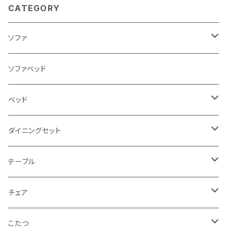
CATEGORY
ソファ
3人掛け
ソファベッド
2.5人掛け
ベッド
2人掛け
シングルサイズ以下（フレームのみ）
ダイニングセット
1人掛け
セミダブルサイズ（フレームのみ）
ダイニング3点セット以下
テーブル
カウチソファ
ダブルサイズ（フレームのみ）
ダイニング4点セット
センターテーブル
チェア
コーナーソファ
ワイドダブルサイズ以上（フレームのみ）
ダイニング5点・6点セット
ダイニングテーブル
ダイニングチェア
こたつ