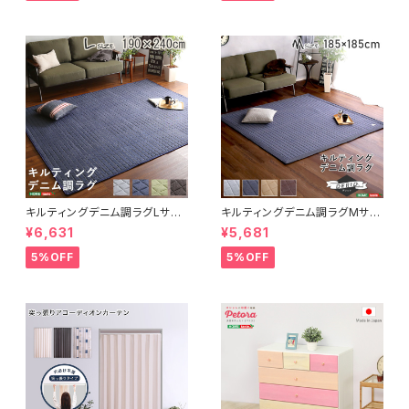
キルティングデニム調ラグLサイ
キルティングデニム調ラグMサイ
ズ(190x240cm)オールシーズ
ズ(185x185cm)オールシーズ
¥6,631
¥5,681
ン、滑り止め付き、手洗い対応【D
ン、滑り止め付き、手洗い対応【D
erid-デリッド-】 DRG-L
erid-デリッド-】 DRG-M
5%OFF
5%OFF