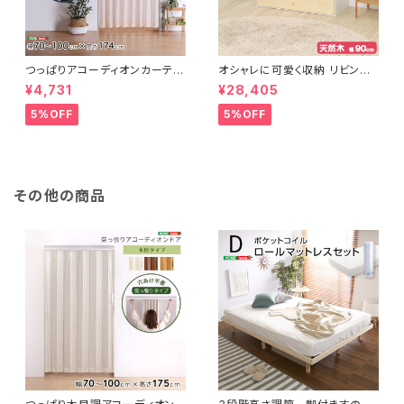
つっぱりアコーディオンカーテ
オシャレに可愛く収納 リビング
ン 100×174cm SH-16-TA
用ローチェスト 4段 幅90cm
¥4,731
¥28,405
DC
天然木（桐）日本製｜petora-
ペトラ- SH-08-PTR90
5%OFF
5%OFF
その他の商品