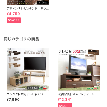
デザインテレビスタンド サウン
ドバー専用棚 【BROART-ブラ
¥4,750
ート-】 BROT-BS
5%OFF
同じカテゴリの商品
コンパクト伸縮テレビ台（32型
収納家具【DEALS-ディール
まで対応）コーナー、ローボー
ズ-】テレビ台 DSP-TV120
¥7,990
¥12,341
ド、リビング収納【LEAD-リー
ド-】 LA-75EX
5%OFF