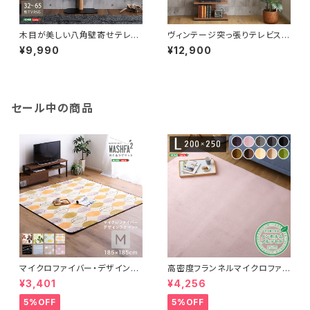
木目が美しい八角壁寄せテレビ
ヴィンテージ突っ張りテレビスタ
スタンド ロータイプ OTGT
ンド PPWAT
¥9,990
¥12,900
セール中の商品
マイクロファイバー・デザインラ
高密度フランネルマイクロファイ
グマットMサイズ（185×185cm）
バー・ラグマットLサイズ（200×2
¥3,401
¥4,256
洗えるラグマット 【WASHFA2】
50cm）洗えるラグマット｜ナル
FRG-D2-M
トレア
5%OFF
5%OFF