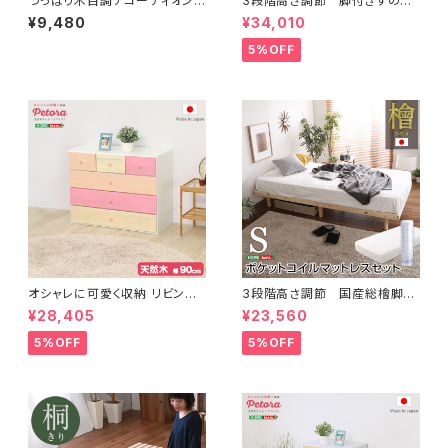
つっぱり木目調アコーディオンド
3段階高さ調節 脚付きすのこ
ア 100×175cm SH-16-TA
ベッド(ダブル) 【Lilitta-リリッ
¥9,480
¥34,010
D
タ-】(ポケットコイルロールマット
レス付き) ダブル LPS-HRM
5%OFF
-D
オシャレに可愛く収納 リビング
3段階高さ調節 国産総檜脚付
用ローチェスト 4段 幅90cm
きすのこベッド 【Pierna-ピエル
¥28,405
¥23,560
天然木（桐）日本製｜petora-
ナ-】(ポケットコイルロールマッ
ペトラ- SH-08-PTR90
トレス付き) シングル LHK-H
5%OFF
5%OFF
RM-S