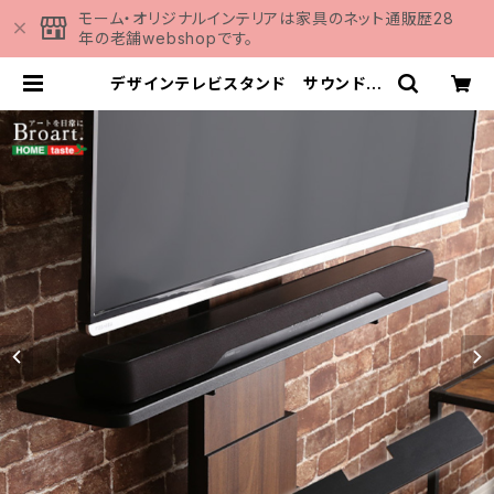
モーム・オリジナルインテリアは家具のネット通販歴28
年の老舗webshopです。
デザインテレビスタンド サウンドバ
ー専用棚 【BROART-ブラート-】 B
ROT-BS | 家具の通販専門店 MOM
U