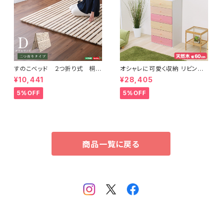
すのこベッド ２つ折り式 桐仕
オシャレに可愛く収納 リビング
様(ダブル)【Coh-ソーン-】 KI
用ハイチェスト 6段 幅60cm 天
¥10,441
¥28,405
R-2-D
然木（桐）日本製｜petora-ペト
ラ- SH-08-PTR60
5%OFF
5%OFF
商品一覧に戻る