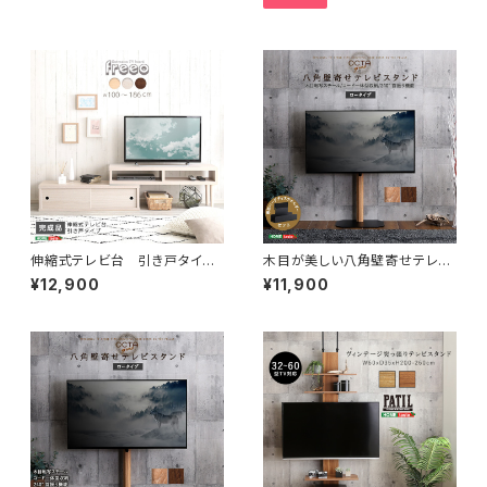
伸縮式テレビ台 引き戸タイ
木目が美しい八角壁寄せテレビ
プ SD-120EX
スタンドロータイプ専用 ハー
¥12,900
¥11,900
ドディスクホルダーセット OT
GT-SET