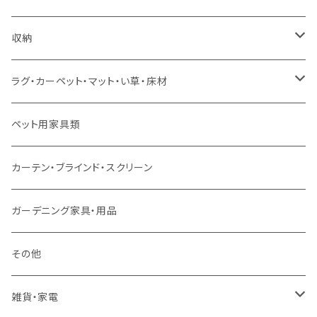
ソファセット
シングルサイズ以下（マットレス付）
ダイニング7点セット以上
カウンターテーブル
カウンターチェア
こたつテーブル
収納
スツール・オットマン
セミダブルサイズ（マットレス付）
リフティングテーブル
キッズチェア
こたつ布団
本棚・シェルフ
ラグ・カーペット・マット・い草・床材
ソファ付属品
ダブルサイズ（マットレス付）
サイドテーブル・コーヒーテーブル
オフィスチェア・ゲーミングチェア
コタツ・布団セット
食器棚・収納庫
マット・フロアタイル
ペット用家具類
クッション・座椅子
ダブルサイズ以上（マットレス付）
デスク
ダイニングベンチ・スツール
レンジ台・カウンター
ラグ
カーテン・ブラインド・スクリーン
ロフトベッド
ラック
カーペット
ガーデニング家具・用品
二段ベッド
TVボード
その他
マットレス
キャビネット・飾り棚
雑貨・家電