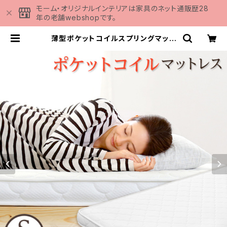
モーム・オリジナルインテリアは家具のネット通販歴28
年の老舗webshopです。
薄型ポケットコイルスプリングマット
レス【Armelia-アルメリア-】（ロー
ル梱包 シングル） FM-07-S | 家
具の通販専門店 MOMU