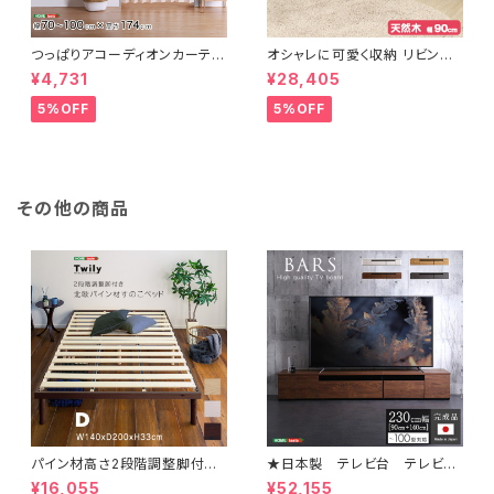
つっぱりアコーディオンカーテ
オシャレに可愛く収納 リビング
ン 100×174cm SH-16-TA
用ローチェスト 4段 幅90cm
¥4,731
¥28,405
DC
天然木（桐）日本製｜petora-
ペトラ- SH-08-PTR90
5%OFF
5%OFF
その他の商品
パイン材高さ2段階調整脚付き
★日本製 テレビ台 テレビボ
すのこベッド(ダブル) ASP-02
ード 230cm幅 【BARS-バ
¥16,055
¥52,155