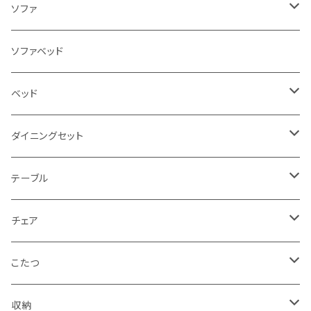
ソファ
3人掛け
ソファベッド
2.5人掛け
ベッド
2人掛け
シングルサイズ以下（フレームのみ）
ダイニングセット
1人掛け
セミダブルサイズ（フレームのみ）
ダイニング3点セット以下
テーブル
カウチソファ
ダブルサイズ（フレームのみ）
ダイニング4点セット
センターテーブル
チェア
コーナーソファ
ワイドダブルサイズ以上（フレームのみ）
ダイニング5点・6点セット
ダイニングテーブル
ダイニングチェア
こたつ
ソファセット
シングルサイズ以下（マットレス付）
ダイニング7点セット以上
カウンターテーブル
カウンターチェア
こたつテーブル
収納