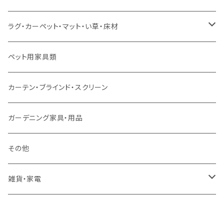
スツール・オットマン
セミダブルサイズ（マットレス付）
リフティングテーブル
キッズチェア
こたつ布団
本棚・シェルフ
ラグ・カーペット・マット・い草・床材
ソファ付属品
ダブルサイズ（マットレス付）
サイドテーブル・コーヒーテーブル
オフィスチェア・ゲーミングチェア
コタツ・布団セット
食器棚・収納庫
マット・フロアタイル
ペット用家具類
クッション・座椅子
ダブルサイズ以上（マットレス付）
デスク
ダイニングベンチ・スツール
レンジ台・カウンター
ラグ
カーテン・ブラインド・スクリーン
ロフトベッド
ラック
カーペット
ガーデニング家具・用品
二段ベッド
TVボード
その他
マットレス
キャビネット・飾り棚
雑貨・家電
シングルサイズ以下
付属品・部材
チェスト・ドレッサー
雑貨