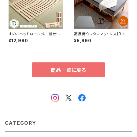
すのこベッドロール式 檜仕様
高反発ウレタンマットレス【Bele
(ダブル)【涼風】 HNK-R-D
za5-ベレーザ・ファイブ-】(セミ
¥12,990
¥5,990
シングル) ORM-05SS
商品一覧に戻る
CATEGORY