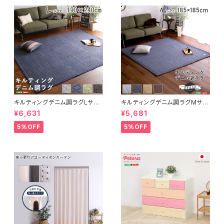
キルティングデニム調ラグLサイ
キルティングデニム調ラグMサイ
ズ(190x240cm)オールシーズ
ズ(185x185cm)オールシーズ
¥6,631
¥5,681
ン、滑り止め付き、手洗い対応【D
ン、滑り止め付き、手洗い対応【D
erid-デリッド-】 DRG-L
erid-デリッド-】 DRG-M
5%OFF
5%OFF