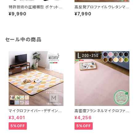
特許技術の圧縮梱包 ポケットコ
高反発プロファイルウレタンマッ
イルマットレス(シングル) SRM
トレス【Beleza10-ベレーザ・テ
¥9,990
¥7,990
-01S
ン-】(セミシングル) ORM-10
SS
セール中の商品
マイクロファイバー・デザインラ
高密度フランネルマイクロファイ
グマットMサイズ（185×185cm）
バー・ラグマットLサイズ（200×2
¥3,401
¥4,256
洗えるラグマット 【WASHFA2】
50cm）洗えるラグマット｜ナル
FRG-D2-M
トレア
5%OFF
5%OFF