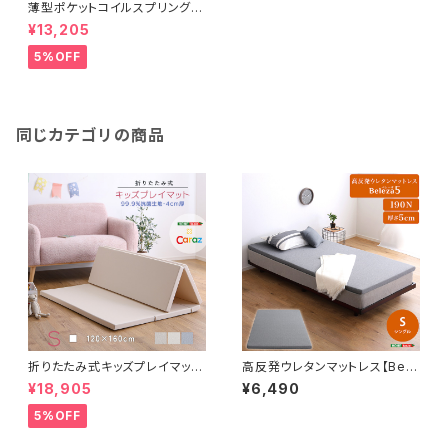
薄型ポケットコイルスプリングマ
ットレス【Armelia-アルメリア-】
¥13,205
（ロール梱包 シングル） FM-
07-S
5%OFF
同じカテゴリの商品
折りたたみ式キッズプレイマッ
高反発ウレタンマットレス【Bele
ト Sサイズ（120×160cm）
za5-ベレーザ・ファイブ-】(シン
¥18,905
¥6,490
グル) ORM-05S
5%OFF