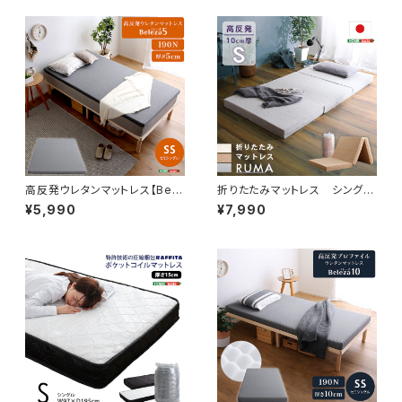
高反発ウレタンマットレス【Bele
折りたたみマットレス シング
za5-ベレーザ・ファイブ-】(セミ
ル 【RUMA-ルーマ-】 SH-0
¥5,990
¥7,990
シングル) ORM-05SS
7-OMS