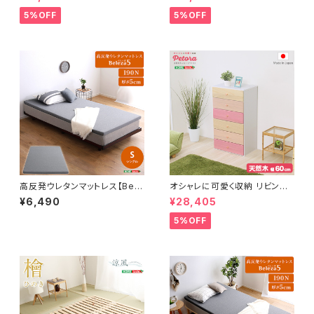
D
ース-】 SH-24-BR230
5%OFF
5%OFF
高反発ウレタンマットレス【Bele
オシャレに可愛く収納 リビング
za5-ベレーザ・ファイブ-】(シン
用ハイチェスト 6段 幅60cm 天
¥6,490
¥28,405
グル) ORM-05S
然木（桐）日本製｜petora-ペト
ラ- SH-08-PTR60
5%OFF