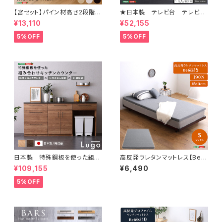
【宮セット】パイン材高さ2段階調
★日本製 テレビ台 テレビボ
整脚付きすのこベッド(シングル)
ード 230cm幅 【BARS-バ
¥13,110
¥52,155
ASP-HP-02S
ース-】 SH-24-BR230
5%OFF
5%OFF
日本製 特殊鋼板を使った組み
高反発ウレタンマットレス【Bele
合わせキッチンカウンター 18
za5-ベレーザ・ファイブ-】(シン
¥109,155
¥6,490
0cm ゴミ箱上カウンター+引
グル) ORM-05S
き出し収納+扉収納 SH-22-C
5%OFF
KS180-BCD