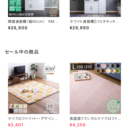
鏡面食器棚（幅90cm） RME-
ホワイト食器棚【パスタキッチン
1890
ボード】（幅90cm×高さ180cm
¥26,900
¥29,990
タイプ） PST-1890WH
セール中の商品
マイクロファイバー・デザインラ
高密度フランネルマイクロファイ
グマットMサイズ（185×185cm）
バー・ラグマットLサイズ（200×2
¥3,401
¥4,256
洗えるラグマット 【WASHFA2】
50cm）洗えるラグマット｜ナル