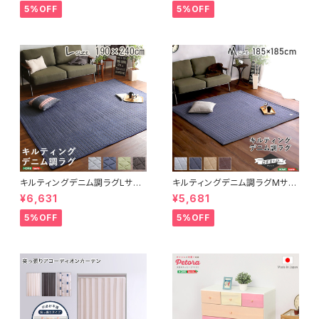
FRG-D2-M
トレア
5%OFF
5%OFF
キルティングデニム調ラグLサイ
キルティングデニム調ラグMサイ
ズ(190x240cm)オールシーズ
ズ(185x185cm)オールシーズ
¥6,631
¥5,681
ン、滑り止め付き、手洗い対応【D
ン、滑り止め付き、手洗い対応【D
erid-デリッド-】 DRG-L
erid-デリッド-】 DRG-M
5%OFF
5%OFF