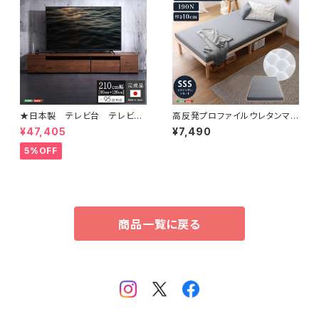
★日本製 テレビ台 テレビボ
高反発プロファイルウレタンマッ
ード 210cm幅 【BARS-バー
トレス【Beleza10-ベレーザ・テ
¥47,405
¥7,490
ス-】 SH-24-BR210
ン-】(セミシングルショート) O
RM-10SSS
5%OFF
商品一覧に戻る