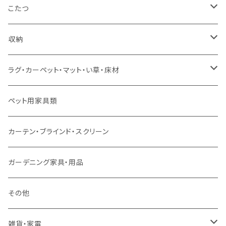
コーナーソファ
ワイドダブルサイズ以上（フレームのみ）
ダイニング5点・6点セット
ダイニングテーブル
ダイニングチェア
こたつ
ソファセット
シングルサイズ以下（マットレス付）
ダイニング7点セット以上
カウンターテーブル
カウンターチェア
こたつテーブル
収納
スツール・オットマン
セミダブルサイズ（マットレス付）
リフティングテーブル
キッズチェア
こたつ布団
本棚・シェルフ
ラグ・カーペット・マット・い草・床材
ソファ付属品
ダブルサイズ（マットレス付）
サイドテーブル・コーヒーテーブル
オフィスチェア・ゲーミングチェア
コタツ・布団セット
食器棚・収納庫
マット・フロアタイル
ペット用家具類
クッション・座椅子
ダブルサイズ以上（マットレス付）
デスク
ダイニングベンチ・スツール
レンジ台・カウンター
ラグ
カーテン・ブラインド・スクリーン
ロフトベッド
ラック
カーペット
ガーデニング家具・用品
二段ベッド
TVボード
その他
マットレス
キャビネット・飾り棚
雑貨・家電