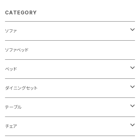
CATEGORY
ソファ
3人掛け
ソファベッド
2.5人掛け
ベッド
2人掛け
シングルサイズ以下（フレームのみ）
ダイニングセット
1人掛け
セミダブルサイズ（フレームのみ）
ダイニング3点セット以下
テーブル
カウチソファ
ダブルサイズ（フレームのみ）
ダイニング4点セット
センターテーブル
チェア