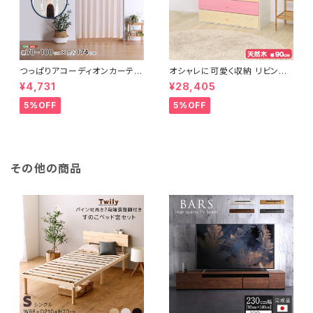
つっぱりアコーディオンカーテ
オシャレに可愛く収納 リビング
ン 100×174cm SH-16-TA
用ローチェスト 4段 幅90cm
¥4,731
¥28,405
DC
天然木（桐）日本製｜petora-
ペトラ- SH-08-PTR90
5%OFF
5%OFF
その他の商品