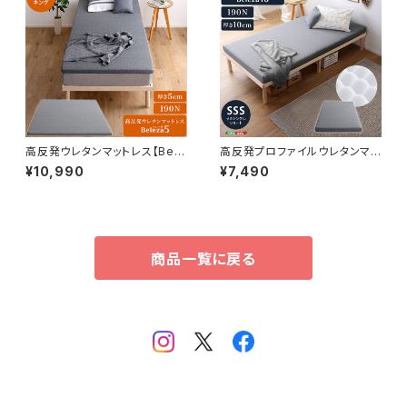
高反発ウレタンマットレス【Bele
高反発プロファイルウレタンマッ
za5-ベレーザ・ファイブ-】(キン
トレス【Beleza10-ベレーザ・テ
¥10,990
¥7,490
グ) ORM-05K
ン-】(セミシングルショート) O
RM-10SSS
商品一覧に戻る