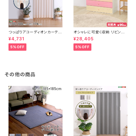
つっぱりアコーディオンカーテ
オシャレに可愛く収納 リビング
ン 100×174cm SH-16-TA
用ローチェスト 4段 幅90cm
¥4,731
¥28,405
DC
天然木（桐）日本製｜petora-
ペトラ- SH-08-PTR90
5%OFF
5%OFF
その他の商品