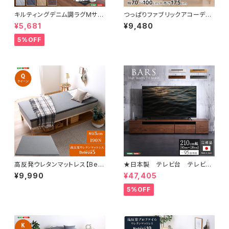
キルティングデニム調ラグMサイ
つっぱりファブリックアコーディ
ズ(185x185cm)オールシーズ
オンドア 100×175cm SH-1
¥5,681
¥9,480
ン、滑り止め付き、手洗い対応【D
6-TFAD
erid-デリッド-】 DRG-M
5%OFF
高反発ウレタンマットレス【Bele
★日本製 テレビ台 テレビボ
za5-ベレーザ・ファイブ-】(クイ
ード 210cm幅 【BARS-バー
¥9,990
¥47,405
ーン) ORM-05Q
ス-】 SH-24-BR210
5%OFF