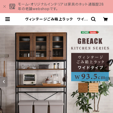
モーム・オリジナルインテリアは家具のネット通販歴28
年の老舗webshopです。
ヴィンテージごみ箱上ラック ワイド
タイプ 【GREACK-グリック-】 GC
K-T3W | 家具の通販専門店 MOMU