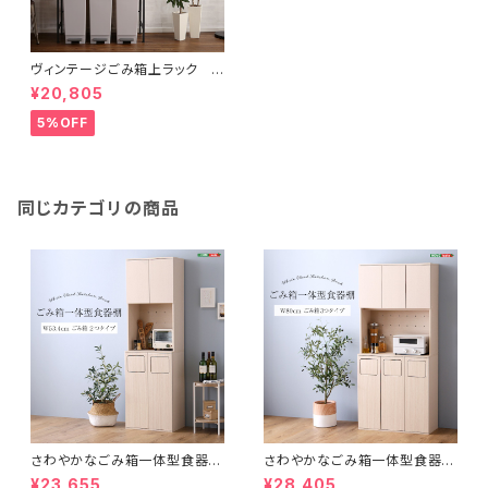
ヴィンテージごみ箱上ラック ワ
イドタイプ 【GREACK-グリッ
¥20,805
ク-】 GCK-T3W
5%OFF
同じカテゴリの商品
さわやかなごみ箱一体型食器
さわやかなごみ箱一体型食器
棚 ごみ箱2つタイプ
棚 ごみ箱3つタイプ
¥23,655
¥28,405