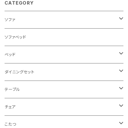
CATEGORY
ソファ
3人掛け
ソファベッド
2.5人掛け
ベッド
2人掛け
シングルサイズ以下（フレームのみ）
ダイニングセット
1人掛け
セミダブルサイズ（フレームのみ）
ダイニング3点セット以下
テーブル
カウチソファ
ダブルサイズ（フレームのみ）
ダイニング4点セット
センターテーブル
チェア
コーナーソファ
ワイドダブルサイズ以上（フレームのみ）
ダイニング5点・6点セット
ダイニングテーブル
ダイニングチェア
こたつ