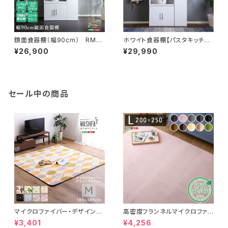
鏡面食器棚（幅90cm） RME-
ホワイト食器棚【パスタキッチン
1890
ボード】（幅90cm×高さ180cm
¥26,900
¥29,990
タイプ） PST-1890WH
セール中の商品
マイクロファイバー・デザインラ
高密度フランネルマイクロファイ
グマットMサイズ（185×185cm）
バー・ラグマットLサイズ（200×2
¥3,401
¥4,256
洗えるラグマット 【WASHFA2】
50cm）洗えるラグマット｜ナル