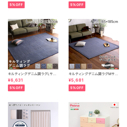
FRG-D2-M
トレア
5%OFF
5%OFF
キルティングデニム調ラグLサイ
キルティングデニム調ラグMサイ
ズ(190x240cm)オールシーズ
ズ(185x185cm)オールシーズ
¥6,631
¥5,681
ン、滑り止め付き、手洗い対応【D
ン、滑り止め付き、手洗い対応【D
erid-デリッド-】 DRG-L
erid-デリッド-】 DRG-M
5%OFF
5%OFF