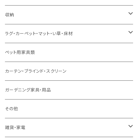
ソファセット
シングルサイズ以下（マットレス付）
ダイニング7点セット以上
カウンターテーブル
カウンターチェア
こたつテーブル
収納
スツール・オットマン
セミダブルサイズ（マットレス付）
リフティングテーブル
キッズチェア
こたつ布団
本棚・シェルフ
ラグ・カーペット・マット・い草・床材
ソファ付属品
ダブルサイズ（マットレス付）
サイドテーブル・コーヒーテーブル
オフィスチェア・ゲーミングチェア
コタツ・布団セット
食器棚・収納庫
マット・フロアタイル
ペット用家具類
クッション・座椅子
ダブルサイズ以上（マットレス付）
デスク
ダイニングベンチ・スツール
レンジ台・カウンター
ラグ
カーテン・ブラインド・スクリーン
ロフトベッド
ラック
カーペット
ガーデニング家具・用品
二段ベッド
TVボード
その他
マットレス
キャビネット・飾り棚
雑貨・家電