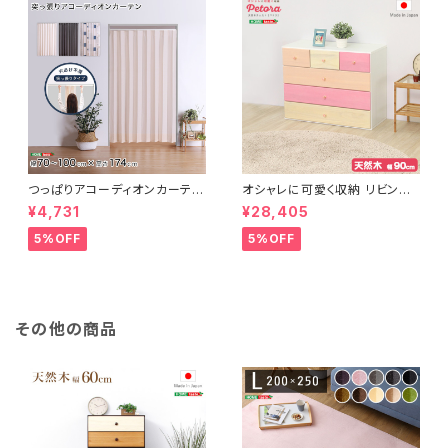
つっぱりアコーディオンカーテ
オシャレに可愛く収納 リビング
ン 100×174cm SH-16-TA
用ローチェスト 4段 幅90cm
¥4,731
¥28,405
DC
天然木（桐）日本製｜petora-
ペトラ- SH-08-PTR90
5%OFF
5%OFF
その他の商品