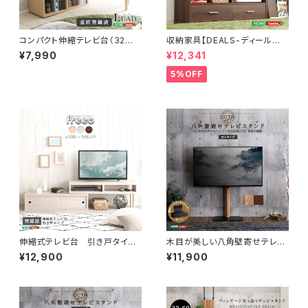
コンパクト伸縮テレビ台（32型
収納家具【DEALS-ディール
まで対応）コーナー、ローボー
ズ-】テレビ台 DSP-TV120
¥7,990
¥12,341
ド、リビング収納【LEAD-リー
ド-】 LA-75EX
5%OFF
伸縮式テレビ台 引き戸タイ
木目が美しい八角壁寄せテレビ
プ SD-120EX
スタンドロータイプ専用 ハー
¥12,900
¥11,900
ドディスクホルダーセット OT
GT-SET