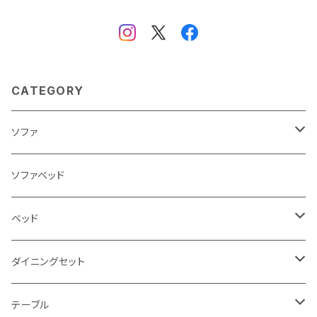
CATEGORY
ソファ
3人掛け
ソファベッド
2.5人掛け
ベッド
2人掛け
シングルサイズ以下（フレームのみ）
ダイニングセット
1人掛け
セミダブルサイズ（フレームのみ）
ダイニング3点セット以下
テーブル