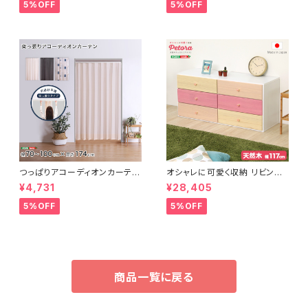
5%OFF
5%OFF
つっぱりアコーディオンカーテ
オシャレに可愛く収納 リビング
ン 100×174cm SH-16-TA
用ワイドチェスト 3段 幅117cm
¥4,731
¥28,405
DC
天然木（桐）日本製｜petora-
ペトラ- SH-08-PTR117
5%OFF
5%OFF
商品一覧に戻る