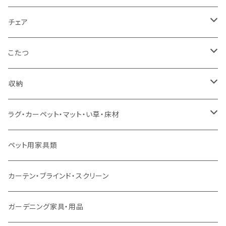
カウチソファ
ダブルサイズ（フレームのみ）
ダイニング4点セット
センターテーブル
チェア
コーナーソファ
ワイドダブルサイズ以上（フレームのみ）
ダイニング5点・6点セット
ダイニングテーブル
ダイニングチェア
こたつ
ソファセット
シングルサイズ以下（マットレス付）
ダイニング7点セット以上
カウンターテーブル
カウンターチェア
こたつテーブル
収納
スツール・オットマン
セミダブルサイズ（マットレス付）
リフティングテーブル
キッズチェア
こたつ布団
本棚・シェルフ
ラグ・カーペット・マット・い草・床材
ソファ付属品
ダブルサイズ（マットレス付）
サイドテーブル・コーヒーテーブル
オフィスチェア・ゲーミングチェア
コタツ・布団セット
食器棚・収納庫
マット・フロアタイル
ペット用家具類
クッション・座椅子
ダブルサイズ以上（マットレス付）
デスク
ダイニングベンチ・スツール
レンジ台・カウンター
ラグ
カーテン・ブラインド・スクリーン
ロフトベッド
ラック
カーペット
ガーデニング家具・用品