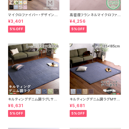
マイクロファイバー・デザインラ
高密度フランネルマイクロファイ
グマットMサイズ（185×185cm）
バー・ラグマットLサイズ（200×2
¥3,401
¥4,256
洗えるラグマット 【WASHFA2】
50cm）洗えるラグマット｜ナル
FRG-D2-M
トレア
5%OFF
5%OFF
キルティングデニム調ラグLサイ
キルティングデニム調ラグMサイ
ズ(190x240cm)オールシーズ
ズ(185x185cm)オールシーズ
¥6,631
¥5,681
ン、滑り止め付き、手洗い対応【D
ン、滑り止め付き、手洗い対応【D
erid-デリッド-】 DRG-L
erid-デリッド-】 DRG-M
5%OFF
5%OFF