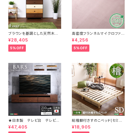
ブラウンを基調とした天然木ハ
高密度フランネルマイクロファイ
イチェスト 6段 幅60cm Loar
バー・ラグマットLサイズ（200×2
¥28,405
¥4,256
シリーズ 日本製・完成品｜Loar
50cm）洗えるラグマット｜ナル
-ロア- type1 SH-08-LR60
トレア
5%OFF
5%OFF
★日本製 テレビ台 テレビボ
総檜脚付きすのこベッド(セミダ
ード 210cm幅 【BARS-バー
ブル) 【Pierna-ピエルナ-】 L
¥47,405
¥18,905
ス-】 SH-24-BR210
HK-02SD