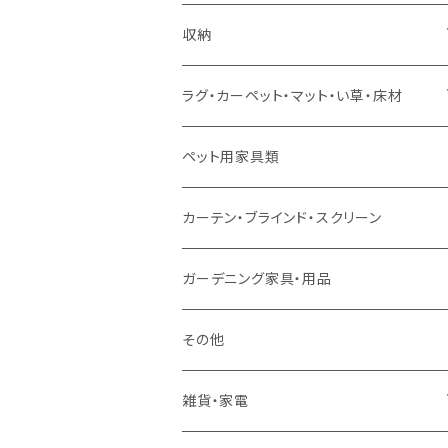
ソファセット
シングルサイズ以下（マットレス付）
ダイニング7点セット以上
カウンターテーブル
カウンターチェア
こたつテーブル
収納
スツール・オットマン
セミダブルサイズ（マットレス付）
リフティングテーブル
キッズチェア
こたつ布団
本棚・シェルフ
ラグ・カーペット・マット・い草・床材
ソファ付属品
ダブルサイズ（マットレス付）
サイドテーブル・コーヒーテーブル
オフィスチェア・ゲーミングチェア
コタツ・布団セット
食器棚・収納庫
マット・フロアタイル
ペット用家具類
クッション・座椅子
ダブルサイズ以上（マットレス付）
デスク
ダイニングベンチ・スツール
レンジ台・カウンター
ラグ
カーテン・ブラインド・スクリーン
ロフトベッド
ラック
カーペット
ガーデニング家具・用品
二段ベッド
TVボード
その他
マットレス
キャビネット・飾り棚
雑貨・家電