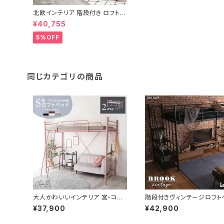
北欧インテリア 階段付き ロフトベ
ッド【selva-セルヴァ-】 HOHT7
¥40,755
0-95
5%OFF
同じカテゴリの商品
大人かわいいインテリア 宮・コン
階段付きヴィンテージロフト
セント付き ロフトベッド【Choutte
【BROOK】 BRHT70-95
¥37,900
¥42,900
-シュトゥ-】 OKHT70-94