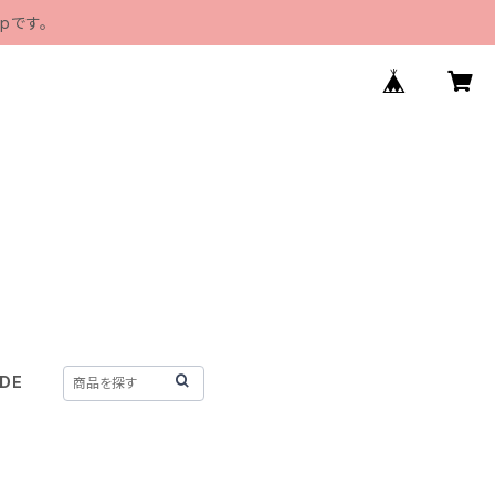
pです。
IDE