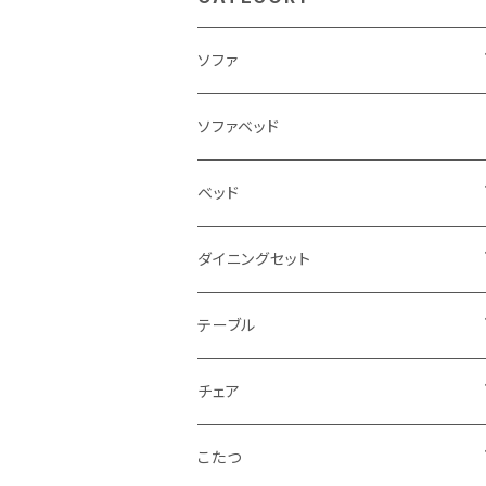
ソファ
3人掛け
ソファベッド
2.5人掛け
ベッド
2人掛け
シングルサイズ以下（フレームのみ）
ダイニングセット
1人掛け
セミダブルサイズ（フレームのみ）
ダイニング3点セット以下
テーブル
カウチソファ
ダブルサイズ（フレームのみ）
ダイニング4点セット
センターテーブル
チェア
コーナーソファ
ワイドダブルサイズ以上（フレームのみ）
ダイニング5点・6点セット
ダイニングテーブル
ダイニングチェア
こたつ