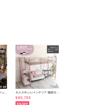
ベッド
大人かわいいインテリア 階段付き
ロフトベッド【Formida-フォミダ
¥40,755
ー-】 OKHT70-95
5%OFF