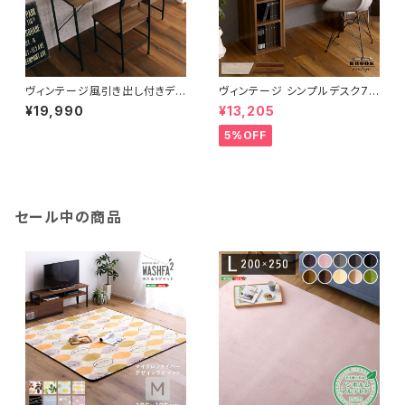
ヴィンテージ風引き出し付きデス
ヴィンテージ シンプルデスク75
ク＆チェアセット【Dove-ダブ-】
cm幅+サイドラック30cm幅セ
¥19,990
¥13,205
DWV-120S
ット【Ridgewood-リッジウッ
ド-】 BRHT-DSK75SRK
5%OFF
セール中の商品