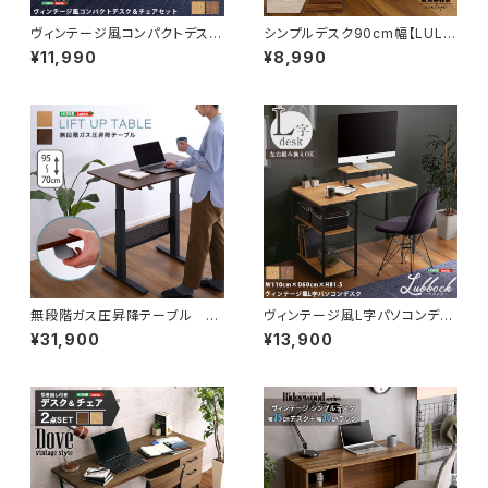
ヴィンテージ風コンパクトデスク
シンプルデスク90cm幅【LULU
＆チェアセット-CMBA-【-コン
TE-ルルテ-】 HT-DSK90
¥11,990
¥8,990
ビア-】 CMBA-90
無段階ガス圧昇降テーブル H
ヴィンテージ風L字パソコンデス
T-JGD
ク-Lubbock-【-ラボック-】 L
¥31,900
¥13,900
BK-120