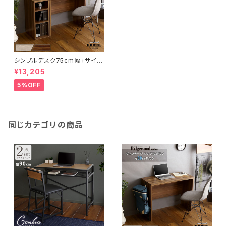
シンプルデスク75cm幅+サイド
ラック30cm幅セット【LULUTE
¥13,205
-ルルテ-】 HT-DSK75SRK
5%OFF
同じカテゴリの商品