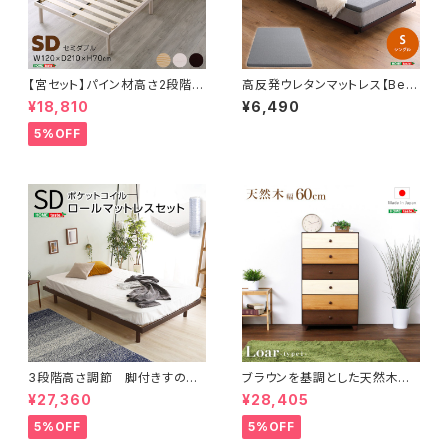
【宮セット】パイン材高さ2段階調
高反発ウレタンマットレス【Bele
整脚付きすのこベッド(セミダブ
za5-ベレーザ・ファイブ-】(シン
¥18,810
¥6,490
ル) ASP-HP-02SD
グル) ORM-05S
5%OFF
3段階高さ調節 脚付きすのこ
ブラウンを基調とした天然木ハ
ベッド(セミダブル) 【Lilitta-リリ
イチェスト 6段 幅60cm Loar
¥27,360
¥28,405
ッタ-】(ポケットコイルロールマッ
シリーズ 日本製・完成品｜Loar
トレス付き) セミダブル
-ロア- type1 SH-08-LR60
5%OFF
5%OFF