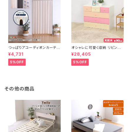
つっぱりアコーディオンカーテ
オシャレに可愛く収納 リビング
ン 100×174cm SH-16-TA
用ローチェスト 4段 幅90cm
¥4,731
¥28,405
DC
天然木（桐）日本製｜petora-
ペトラ- SH-08-PTR90
5%OFF
5%OFF
その他の商品