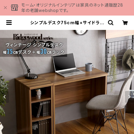
モーム・オリジナルインテリアは家具のネット通販歴28
年の老舗webshopです。
シンプルデスク75cm幅+サイドラッ
ク30cm幅セット【LULUTE-ルル
テ-】 HT-DSK75SRK | 家具の通販
専門店 MOMU