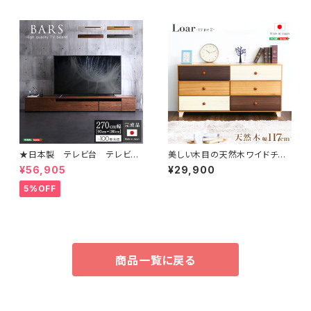
★日本製 テレビ台 テレビボ
美しい木目の天然木ワイドチェ
ード 270cm幅 【BARS-バ
スト 3段 幅117cm Loarシリー
¥56,905
¥29,900
ース-】 SH-24-BR270
ズ 日本製・完成品｜Loar-ロ
ア- type2 SH-08-LR2ND1
5%OFF
17
商品一覧に戻る