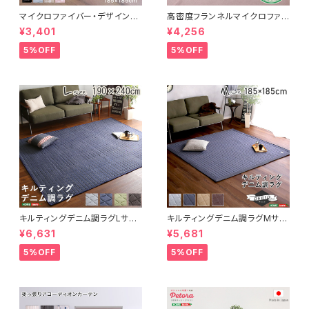
マイクロファイバー・デザインラ
高密度フランネルマイクロファイ
グマットMサイズ（185×185cm）
バー・ラグマットLサイズ（200×2
¥3,401
¥4,256
洗えるラグマット 【WASHFA2】
50cm）洗えるラグマット｜ナル
FRG-D2-M
トレア
5%OFF
5%OFF
キルティングデニム調ラグLサイ
キルティングデニム調ラグMサイ
ズ(190x240cm)オールシーズ
ズ(185x185cm)オールシーズ
¥6,631
¥5,681
ン、滑り止め付き、手洗い対応【D
ン、滑り止め付き、手洗い対応【D
erid-デリッド-】 DRG-L
erid-デリッド-】 DRG-M
5%OFF
5%OFF