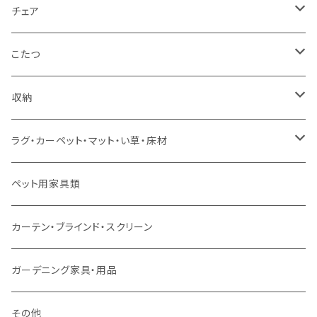
カウチソファ
ダブルサイズ（フレームのみ）
ダイニング4点セット
センターテーブル
チェア
コーナーソファ
ワイドダブルサイズ以上（フレームのみ）
ダイニング5点・6点セット
ダイニングテーブル
ダイニングチェア
こたつ
ソファセット
シングルサイズ以下（マットレス付）
ダイニング7点セット以上
カウンターテーブル
カウンターチェア
こたつテーブル
収納
スツール・オットマン
セミダブルサイズ（マットレス付）
リフティングテーブル
キッズチェア
こたつ布団
本棚・シェルフ
ラグ・カーペット・マット・い草・床材
ソファ付属品
ダブルサイズ（マットレス付）
サイドテーブル・コーヒーテーブル
オフィスチェア・ゲーミングチェア
コタツ・布団セット
食器棚・収納庫
マット・フロアタイル
ペット用家具類
クッション・座椅子
ダブルサイズ以上（マットレス付）
デスク
ダイニングベンチ・スツール
レンジ台・カウンター
ラグ
カーテン・ブラインド・スクリーン
ロフトベッド
ラック
カーペット
ガーデニング家具・用品
二段ベッド
TVボード
その他