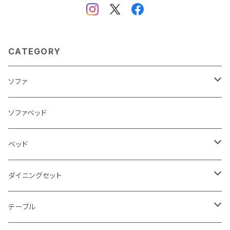
CATEGORY
ソファ
3人掛け
ソファベッド
2.5人掛け
ベッド
2人掛け
シングルサイズ以下（フレームのみ）
ダイニングセット
1人掛け
セミダブルサイズ（フレームのみ）
ダイニング3点セット以下
テーブル