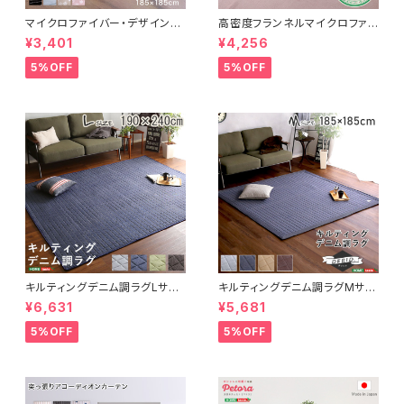
マイクロファイバー・デザインラ
高密度フランネルマイクロファイ
グマットMサイズ（185×185cm）
バー・ラグマットLサイズ（200×2
¥3,401
¥4,256
洗えるラグマット 【WASHFA2】
50cm）洗えるラグマット｜ナル
FRG-D2-M
トレア
5%OFF
5%OFF
キルティングデニム調ラグLサイ
キルティングデニム調ラグMサイ
ズ(190x240cm)オールシーズ
ズ(185x185cm)オールシーズ
¥6,631
¥5,681
ン、滑り止め付き、手洗い対応【D
ン、滑り止め付き、手洗い対応【D
erid-デリッド-】 DRG-L
erid-デリッド-】 DRG-M
5%OFF
5%OFF