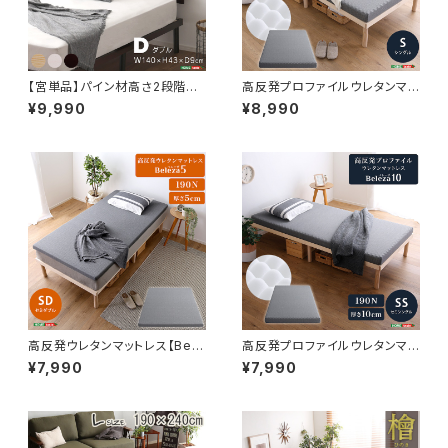
【宮単品】パイン材高さ2段階調
高反発プロファイルウレタンマッ
整脚付きすのこベッド用(ダブル)
トレス【Beleza10-ベレーザ・テ
¥9,990
¥8,990
HP-02D
ン-】(シングル) ORM-10S
高反発ウレタンマットレス【Bele
高反発プロファイルウレタンマッ
za5-ベレーザ・ファイブ-】(セミ
トレス【Beleza10-ベレーザ・テ
¥7,990
¥7,990
ダブル) ORM-05SD
ン-】(セミシングル) ORM-10
SS