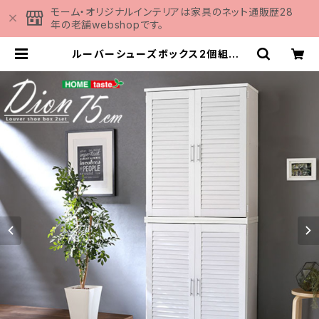
モーム・オリジナルインテリアは家具のネット通販歴28
年の老舗webshopです。
ルーバーシューズボックス2個組 7
5cm幅【Dion-ディオン-】ルーバー
（下駄箱 玄関収納 75cm幅 セッ
ト 2個組） SLB-9075SET | 家
具の通販専門店 MOMU