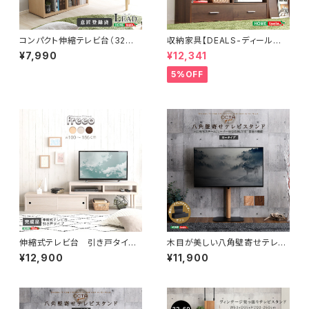
コンパクト伸縮テレビ台（32型
収納家具【DEALS-ディール
まで対応）コーナー、ローボー
ズ-】テレビ台 DSP-TV120
¥7,990
¥12,341
ド、リビング収納【LEAD-リー
ド-】 LA-75EX
5%OFF
伸縮式テレビ台 引き戸タイ
木目が美しい八角壁寄せテレビ
プ SD-120EX
スタンドロータイプ専用 ハー
¥12,900
¥11,900
ドディスクホルダーセット OT
GT-SET