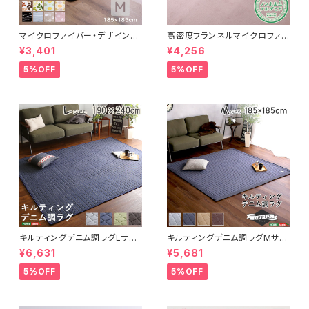
マイクロファイバー・デザインラ
高密度フランネルマイクロファイ
グマットMサイズ（185×185cm）
バー・ラグマットLサイズ（200×2
¥3,401
¥4,256
洗えるラグマット 【WASHFA2】
50cm）洗えるラグマット｜ナル
FRG-D2-M
トレア
5%OFF
5%OFF
キルティングデニム調ラグLサイ
キルティングデニム調ラグMサイ
ズ(190x240cm)オールシーズ
ズ(185x185cm)オールシーズ
¥6,631
¥5,681
ン、滑り止め付き、手洗い対応【D
ン、滑り止め付き、手洗い対応【D
erid-デリッド-】 DRG-L
erid-デリッド-】 DRG-M
5%OFF
5%OFF