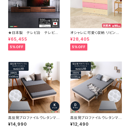
★日本製 テレビ台 テレビボ
オシャレに可愛く収納 リビング
ード 320cm幅 【BARS-バ
用ローチェスト 4段 幅90cm
¥65,455
¥28,405
ース-】 SH-24-BR320
天然木（桐）日本製｜petora-
ペトラ- SH-08-PTR90
5%OFF
5%OFF
高反発プロファイルウレタンマッ
高反発プロファイルウレタンマッ
トレス【Beleza10-ベレーザ・テ
トレス【Beleza10-ベレーザ・テ
¥14,990
¥12,490
ン-】(キング) ORM-10K
ン-】(ダブル) ORM-10D