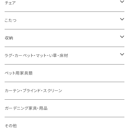
カウチソファ
ダブルサイズ（フレームのみ）
ダイニング4点セット
センターテーブル
チェア
コーナーソファ
ワイドダブルサイズ以上（フレームのみ）
ダイニング5点・6点セット
ダイニングテーブル
ダイニングチェア
こたつ
ソファセット
シングルサイズ以下（マットレス付）
ダイニング7点セット以上
カウンターテーブル
カウンターチェア
こたつテーブル
収納
スツール・オットマン
セミダブルサイズ（マットレス付）
リフティングテーブル
キッズチェア
こたつ布団
本棚・シェルフ
ラグ・カーペット・マット・い草・床材
ソファ付属品
ダブルサイズ（マットレス付）
サイドテーブル・コーヒーテーブル
オフィスチェア・ゲーミングチェア
コタツ・布団セット
食器棚・収納庫
マット・フロアタイル
ペット用家具類
クッション・座椅子
ダブルサイズ以上（マットレス付）
デスク
ダイニングベンチ・スツール
レンジ台・カウンター
ラグ
カーテン・ブラインド・スクリーン
ロフトベッド
ラック
カーペット
ガーデニング家具・用品
二段ベッド
TVボード
その他