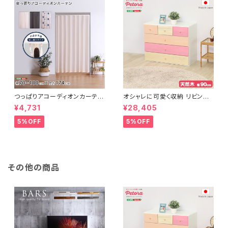
つっぱりアコーディオンカーテ
オシャレに可愛く収納 リビング
ン 100×174cm SH-16-TA
用ローチェスト 4段 幅90cm
¥4,731
¥28,405
DC
天然木（桐）日本製｜petora-
ペトラ- SH-08-PTR90
5%OFF
5%OFF
その他の商品