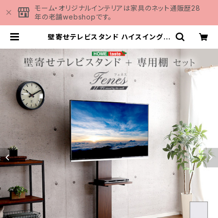
モーム・オリジナルインテリアは家具のネット通販歴28
年の老舗webshopです。
壁寄せテレビスタンド ハイスイングタ
イプ ロー・ハイ共通 専用棚 SET
SWAT-H-TWAT | 家具の通販専
門店 MOMU