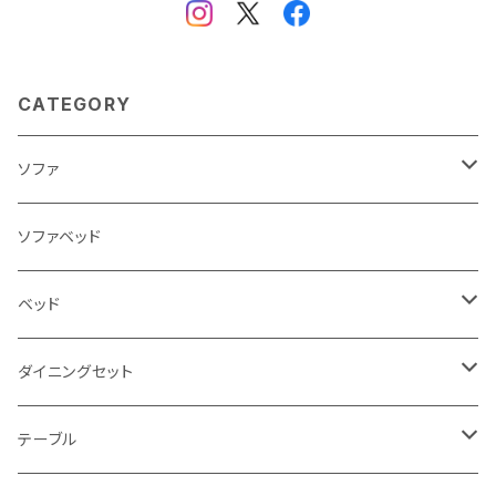
CATEGORY
ソファ
3人掛け
ソファベッド
2.5人掛け
ベッド
2人掛け
シングルサイズ以下（フレームのみ）
ダイニングセット
1人掛け
セミダブルサイズ（フレームのみ）
ダイニング3点セット以下
テーブル