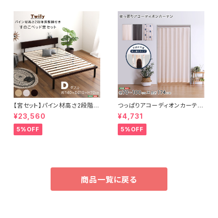
【宮セット】パイン材高さ2段階調
つっぱりアコーディオンカーテ
整脚付きすのこベッド(ダブル)
ン 100×174cm SH-16-TA
¥23,560
¥4,731
DC
5%OFF
5%OFF
商品一覧に戻る