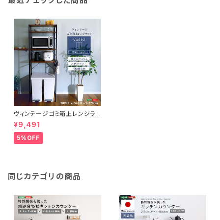
ヴィンテージゴミ箱上レンジラッ
ク【varid-ヴァリド-】 VAD-T
¥9,491
2R
5%OFF
同じカテゴリの商品