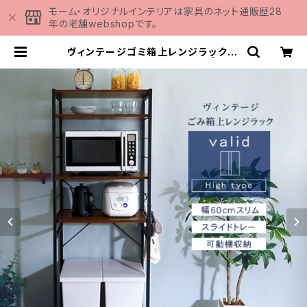
モーム・オリジナルインテリアは家具のネット通販歴28
年の老舗webshopです。
ヴィンテージゴミ箱上レンジラック【v
arid-ヴァリド-】 VAD-T2R | 家具
の通販専門店 MOMU