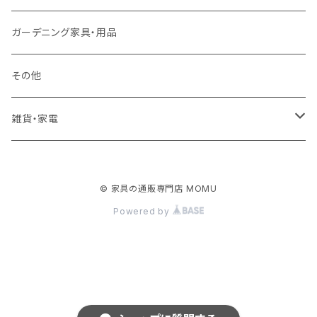
ロフトベッド
ラック
カーペット
ガーデニング家具・用品
二段ベッド
TVボード
その他
マットレス
キャビネット・飾り棚
雑貨・家電
シングルサイズ以下
付属品・部材
チェスト・ドレッサー
雑貨
© 家具の通販専門店 MOMU
セミダブルサイズ
ナイトテーブル
家電
Powered by
ダブルサイズ以上
下駄箱・シューズボックス
ハンガー