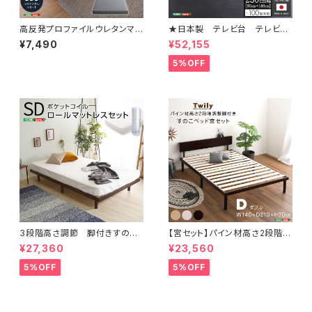
高反発プロファイルウレタンマッ
★日本製 テレビ台 テレビボ
トレス【Beleza10-ベレーザ・テ
ード 230cm幅 【BARS-バ
¥7,490
¥52,155
ン-】(セミシングルショート) O
ース-】 SH-24-BR230
RM-10SSS
5%OFF
3段階高さ調節 脚付きすのこ
【宮セット】パイン材高さ2段階調
ベッド(セミダブル) 【Lilitta-リリ
整脚付きすのこベッド(ダブル)
¥27,360
¥23,560
ッタ-】(ポケットコイルロールマッ
トレス付き) セミダブル
5%OFF
5%OFF