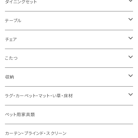
2人掛け
シングルサイズ以下（フレームのみ）
ダイニングセット
1人掛け
セミダブルサイズ（フレームのみ）
ダイニング3点セット以下
テーブル
カウチソファ
ダブルサイズ（フレームのみ）
ダイニング4点セット
センターテーブル
チェア
コーナーソファ
ワイドダブルサイズ以上（フレームのみ）
ダイニング5点・6点セット
ダイニングテーブル
ダイニングチェア
こたつ
ソファセット
シングルサイズ以下（マットレス付）
ダイニング7点セット以上
カウンターテーブル
カウンターチェア
こたつテーブル
収納
スツール・オットマン
セミダブルサイズ（マットレス付）
リフティングテーブル
キッズチェア
こたつ布団
本棚・シェルフ
ラグ・カーペット・マット・い草・床材
ソファ付属品
ダブルサイズ（マットレス付）
サイドテーブル・コーヒーテーブル
オフィスチェア・ゲーミングチェア
コタツ・布団セット
食器棚・収納庫
マット・フロアタイル
ペット用家具類
クッション・座椅子
ダブルサイズ以上（マットレス付）
デスク
ダイニングベンチ・スツール
レンジ台・カウンター
ラグ
カーテン・ブラインド・スクリーン