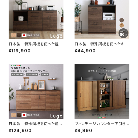
日本製 特殊鋼板を使った組み
日本製 特殊鋼板を使ったキッ
合わせキッチンカウンター 18
チンカウンター(引き出しタイプ)
¥119,900
¥44,900
0cm オープン収納+引き出し
80cm幅 SH-22-KS80
収納+扉収納 SH-22-CKS18
0-ACD
日本製 特殊鋼板を使った組み
ヴィンテージカウンター下引き
合わせキッチンカウンター 18
戸収納9015 VKSS-9015
¥124,900
¥9,990
0cm 引き出し収納+引き出し
収納+扉収納 SH-22-CKS18