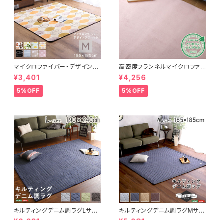
マイクロファイバー・デザインラ
高密度フランネルマイクロファイ
グマットMサイズ（185×185cm）
バー・ラグマットLサイズ（200×2
¥3,401
¥4,256
洗えるラグマット 【WASHFA2】
50cm）洗えるラグマット｜ナル
FRG-D2-M
トレア
5%OFF
5%OFF
キルティングデニム調ラグLサイ
キルティングデニム調ラグMサイ
ズ(190x240cm)オールシーズ
ズ(185x185cm)オールシーズ