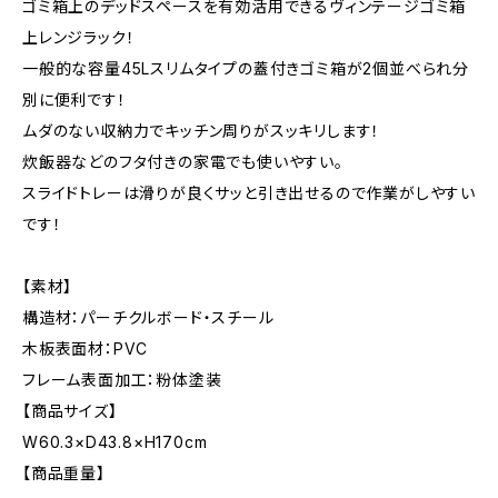
ゴミ箱上のデッドスペースを有効活用できるヴィンテージゴミ箱
上レンジラック！
一般的な容量45Lスリムタイプの蓋付きゴミ箱が2個並べられ分
別に便利です！
ムダのない収納力でキッチン周りがスッキリします！
炊飯器などのフタ付きの家電でも使いやすい。
スライドトレーは滑りが良くサッと引き出せるので作業がしやすい
です！
【素材】
構造材：パーチクルボード・スチール
木板表面材：PVC
フレーム表面加工：粉体塗装
【商品サイズ】
W60.3×D43.8×H170cm
【商品重量】