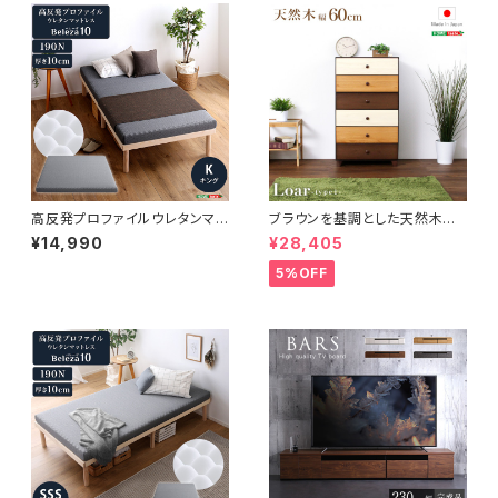
高反発プロファイルウレタンマッ
ブラウンを基調とした天然木ハ
トレス【Beleza10-ベレーザ・テ
イチェスト 6段 幅60cm Loar
¥14,990
¥28,405
ン-】(キング) ORM-10K
シリーズ 日本製・完成品｜Loar
-ロア- type1 SH-08-LR60
5%OFF