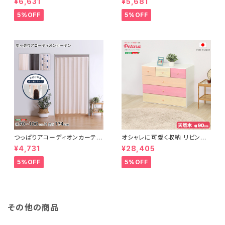
¥6,631
¥5,681
ン、滑り止め付き、手洗い対応【D
ン、滑り止め付き、手洗い対応【D
erid-デリッド-】 DRG-L
erid-デリッド-】 DRG-M
5%OFF
5%OFF
つっぱりアコーディオンカーテ
オシャレに可愛く収納 リビング
ン 100×174cm SH-16-TA
用ローチェスト 4段 幅90cm
¥4,731
¥28,405
DC
天然木（桐）日本製｜petora-
ペトラ- SH-08-PTR90
5%OFF
5%OFF
その他の商品