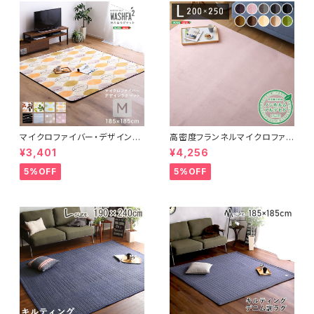
マイクロファイバー・デザインラ
高密度フランネルマイクロファイ
グマットMサイズ（185×185cm）
バー・ラグマットLサイズ（200×2
¥3,401
¥4,256
洗えるラグマット 【WASHFA2】
50cm）洗えるラグマット｜ナル
FRG-D2-M
トレア
5%OFF
5%OFF