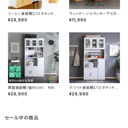
ツートン食器棚【パスタキッチン
ヴィンテージカウンター下引き
ボード】（幅90cm×高さ180cm
戸収納9020 VKSS-9020
¥29,990
¥11,990
タイプ） PST-1890
鏡面食器棚（幅90cm） RME-
ホワイト食器棚【パスタキッチン
1890
ボード】（幅90cm×高さ180cm
¥26,900
¥29,990
タイプ） PST-1890WH
セール中の商品