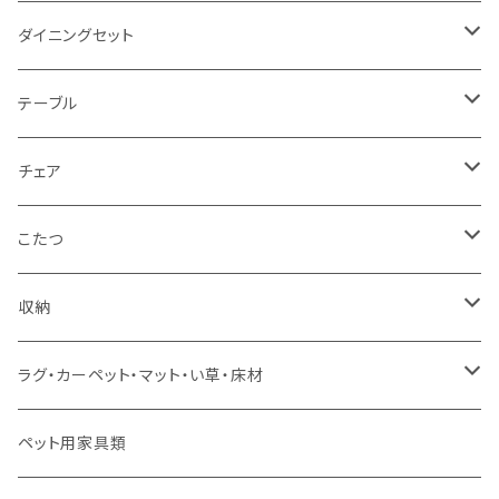
2人掛け
シングルサイズ以下（フレームのみ）
ダイニングセット
1人掛け
セミダブルサイズ（フレームのみ）
ダイニング3点セット以下
テーブル
カウチソファ
ダブルサイズ（フレームのみ）
ダイニング4点セット
センターテーブル
チェア
コーナーソファ
ワイドダブルサイズ以上（フレームのみ）
ダイニング5点・6点セット
ダイニングテーブル
ダイニングチェア
こたつ
ソファセット
シングルサイズ以下（マットレス付）
ダイニング7点セット以上
カウンターテーブル
カウンターチェア
こたつテーブル
収納
スツール・オットマン
セミダブルサイズ（マットレス付）
リフティングテーブル
キッズチェア
こたつ布団
本棚・シェルフ
ラグ・カーペット・マット・い草・床材
ソファ付属品
ダブルサイズ（マットレス付）
サイドテーブル・コーヒーテーブル
オフィスチェア・ゲーミングチェア
コタツ・布団セット
食器棚・収納庫
マット・フロアタイル
ペット用家具類