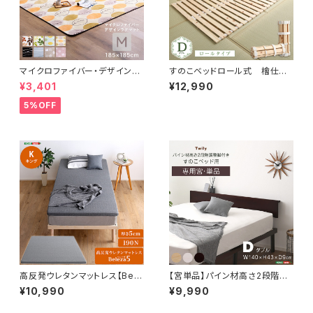
マイクロファイバー・デザインラ
すのこベッドロール式 檜仕様
グマットMサイズ（185×185cm）
(ダブル)【涼風】 HNK-R-D
¥3,401
¥12,990
洗えるラグマット 【WASHFA2】
FRG-D2-M
5%OFF
高反発ウレタンマットレス【Bele
【宮単品】パイン材高さ2段階調
za5-ベレーザ・ファイブ-】(キン
整脚付きすのこベッド用(ダブル)
¥10,990
¥9,990
グ) ORM-05K
HP-02D