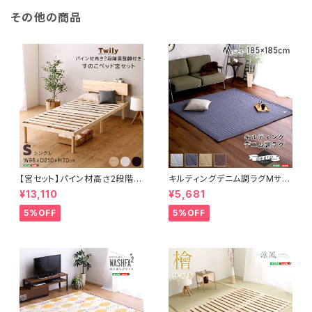
その他の商品
【宮セット】パイン材高さ2段階調
キルティングデニム調ラグMサイ
整脚付きすのこベッド(シングル)
ズ(185x185cm)オールシーズ
¥13,110
¥5,681
ASP-HP-02S
ン、滑り止め付き、手洗い対応【D
erid-デリッド-】 DRG-M
5%OFF
5%OFF