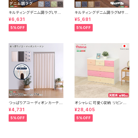
キルティングデニム調ラグLサイ
キルティングデニム調ラグMサイ
ズ(190x240cm)オールシーズ
ズ(185x185cm)オールシーズ
¥6,631
¥5,681
ン、滑り止め付き、手洗い対応【D
ン、滑り止め付き、手洗い対応【D
erid-デリッド-】 DRG-L
erid-デリッド-】 DRG-M
5%OFF
5%OFF
つっぱりアコーディオンカーテ
オシャレに可愛く収納 リビング
ン 100×174cm SH-16-TA
用ローチェスト 4段 幅90cm
¥4,731
¥28,405
DC
天然木（桐）日本製｜petora-
ペトラ- SH-08-PTR90
5%OFF
5%OFF