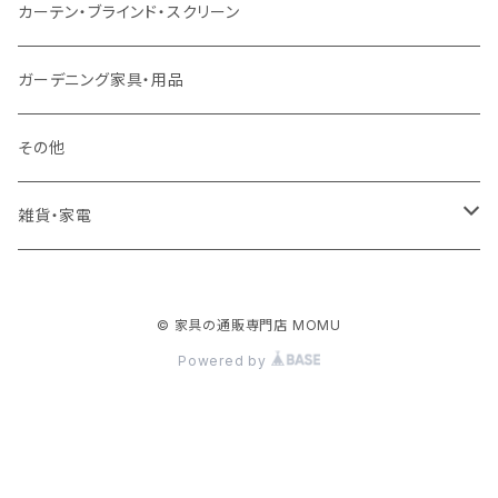
クッション・座椅子
ダブルサイズ以上（マットレス付）
デスク
ダイニングベンチ・スツール
レンジ台・カウンター
ラグ
カーテン・ブラインド・スクリーン
ロフトベッド
ラック
カーペット
ガーデニング家具・用品
二段ベッド
TVボード
その他
マットレス
キャビネット・飾り棚
雑貨・家電
シングルサイズ以下
付属品・部材
チェスト・ドレッサー
雑貨
© 家具の通販専門店 MOMU
セミダブルサイズ
ナイトテーブル
家電
Powered by
ダブルサイズ以上
下駄箱・シューズボックス
ハンガー