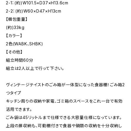
2-1：(約)W101.5×D37×H13.6cm
2-2：(約)W60×D47×H13cm
【梱包重量】
(約)33kg
【カラー】
2色(WABK、SHBK)
【その他】
組立時間60分
組立は2人以上で行って下さい。
ヴィンテージテイストのごみ箱が一体型になった食器棚！ごみ箱2
つタイプ
キッチン周りの収納や家電、ゴミ箱のスペースをこれ一台で有効
活用できます。
ごみ袋は45リットルまで仕様できる大容量仕様になっています。
上段の扉収納も、可動棚付きで食器や鍋類の収納を十分収納し