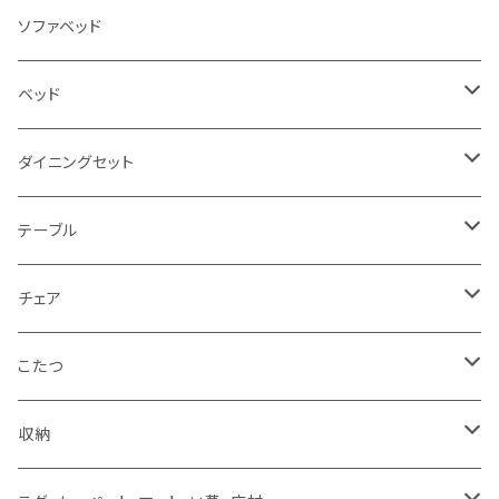
3人掛け
ソファベッド
2.5人掛け
ベッド
2人掛け
シングルサイズ以下（フレームのみ）
ダイニングセット
1人掛け
セミダブルサイズ（フレームのみ）
ダイニング3点セット以下
テーブル
カウチソファ
ダブルサイズ（フレームのみ）
ダイニング4点セット
センターテーブル
チェア
コーナーソファ
ワイドダブルサイズ以上（フレームのみ）
ダイニング5点・6点セット
ダイニングテーブル
ダイニングチェア
こたつ
ソファセット
シングルサイズ以下（マットレス付）
ダイニング7点セット以上
カウンターテーブル
カウンターチェア
こたつテーブル
収納