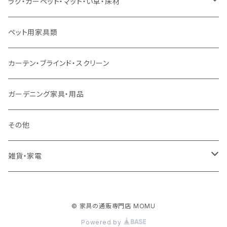
スツール・オットマン
セミダブルサイズ（マットレス付）
リフティングテーブル
キッズチェア
こたつ布団
本棚・シェルフ
ラグ・カーペット・マット・い草・床材
ソファ付属品
ダブルサイズ（マットレス付）
サイドテーブル・コーヒーテーブル
オフィスチェア・ゲーミングチェア
コタツ・布団セット
食器棚・収納庫
マット・フロアタイル
ペット用家具類
クッション・座椅子
ダブルサイズ以上（マットレス付）
デスク
ダイニングベンチ・スツール
レンジ台・カウンター
ラグ
カーテン・ブラインド・スクリーン
ロフトベッド
ラック
カーペット
ガーデニング家具・用品
二段ベッド
TVボード
その他
マットレス
キャビネット・飾り棚
雑貨・家電
シングルサイズ以下
付属品・部材
チェスト・ドレッサー
雑貨
© 家具の通販専門店 MOMU
セミダブルサイズ
ナイトテーブル
家電
Powered by