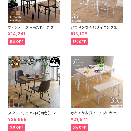
ヴィンテージ背もたれ付きダイ
さわやかな円形ダイニング3点
ニング3点セット 【Ferro e Le
セット CRF-3
¥14,241
¥15,105
gno-フェロエ レグノ-】 BRV-
3
5%OFF
5%OFF
スクエアチェア2脚（同色） 75
さわやかなダイニング3点セット
㎝幅テーブル 3点セット 【SETH
【テーブル＋ベンチ2脚】 FRB
¥25,555
¥21,841
×Umbure】 SH-24-STD3
B-3
5%OFF
5%OFF