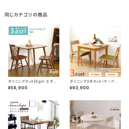
同じカテゴリの商品
ダイニングセット【Egill-エギ
ダイニング3点セット（テーブル
ル-】3点セット（コムバックチェア
+チェア2脚）ナチュラルロータイ
¥56,900
¥63,900
タイプ） SH-01EGL-3C
プ 木製アッシュ材｜Risum-リ
スム- SH-01RIS-3CN