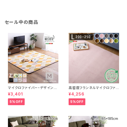
セール中の商品
マイクロファイバー・デザインラ
高密度フランネルマイクロファイ
グマットMサイズ（185×185cm）
バー・ラグマットLサイズ（200×2
¥3,401
¥4,256
洗えるラグマット 【WASHFA2】
50cm）洗えるラグマット｜ナル
FRG-D2-M
トレア
5%OFF
5%OFF