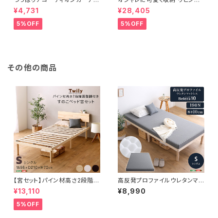
ン 100×174cm SH-16-TA
用ローチェスト 4段 幅90cm
¥4,731
¥28,405
DC
天然木（桐）日本製｜petora-
ペトラ- SH-08-PTR90
5%OFF
5%OFF
その他の商品
【宮セット】パイン材高さ2段階調
高反発プロファイルウレタンマッ
整脚付きすのこベッド(シングル)
トレス【Beleza10-ベレーザ・テ
¥13,110
¥8,990
ASP-HP-02S
ン-】(シングル) ORM-10S
5%OFF