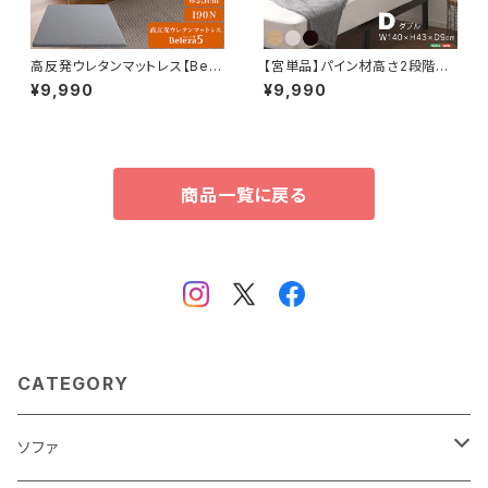
高反発ウレタンマットレス【Bele
【宮単品】パイン材高さ2段階調
za5-ベレーザ・ファイブ-】(クイ
整脚付きすのこベッド用(ダブル)
¥9,990
¥9,990
ーン) ORM-05Q
HP-02D
商品一覧に戻る
CATEGORY
ソファ