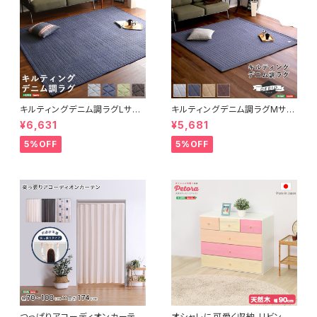
キルティングデニム調ラグLサイ
キルティングデニム調ラグMサイ
ズ(190x240cm)オールシーズ
ズ(185x185cm)オールシーズ
¥6,631
¥5,681
ン、滑り止め付き、手洗い対応【D
ン、滑り止め付き、手洗い対応【D
erid-デリッド-】 DRG-L
erid-デリッド-】 DRG-M
5%OFF
5%OFF
つっぱりアコーディオンカーテ
オシャレに可愛く収納 リビング