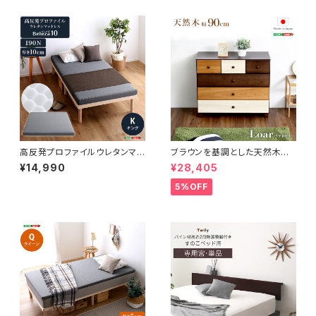
高反発プロファイルウレタンマッ
ブラウンを基調とした天然木ロ
トレス【Beleza10-ベレーザ・テ
ーチェスト 4段 幅90cm Loar
¥14,990
¥28,405
ン-】(キング) ORM-10K
シリーズ 日本製・完成品｜Loar
-ロア- type1 SH-08-LR90
5%OFF