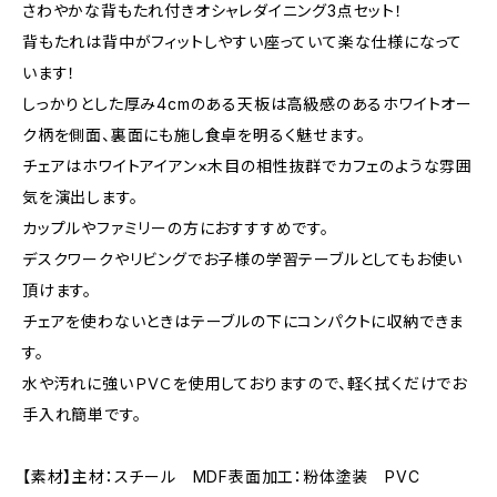
さわやかな背もたれ付きオシャレダイニング3点セット！
背もたれは背中がフィットしやすい座っていて楽な仕様になって
います！
しっかりとした厚み4cmのある天板は高級感のあるホワイトオー
ク柄を側面、裏面にも施し食卓を明るく魅せます。
チェアはホワイトアイアン×木目の相性抜群でカフェのような雰囲
気を演出します。
カップルやファミリーの方におすすすめです。
デスクワークやリビングでお子様の学習テーブルとしてもお使い
頂けます。
チェアを使わないときはテーブルの下にコンパクトに収納できま
す。
水や汚れに強いＰＶＣを使用しておりますので、軽く拭くだけでお
手入れ簡単です。
【素材】主材：スチール MDF表面加工：粉体塗装 PVC