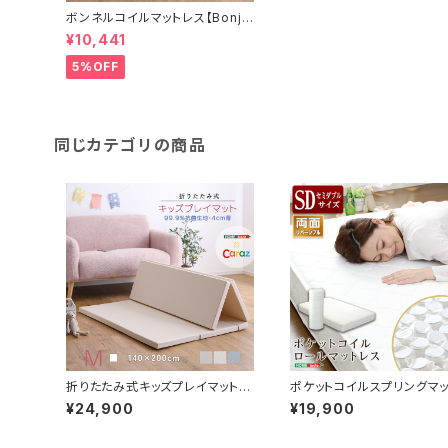
ボンネルコイルマットレス【Bonjia
-ボンジーア-】セミダブルサイ
¥10,441
ズ BRM-01SD
5%OFF
同じカテゴリの商品
折りたたみ式キッズプレイマット
ポケットコイルスプリングマ
Mサイズ（140×200cm） KPM-
ス【-Robilia-ロビリア】（
¥24,900
¥19,900
1420M
ル用）※ロール梱包でラクラ
入可能！※ FM-05-SD