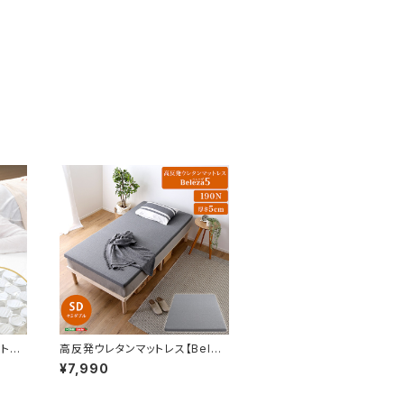
ットレ
高反発ウレタンマットレス【Belez
セミダブ
a5-ベレーザ・ファイブ-】(セミダ
¥7,990
ク搬
ブル) ORM-05SD