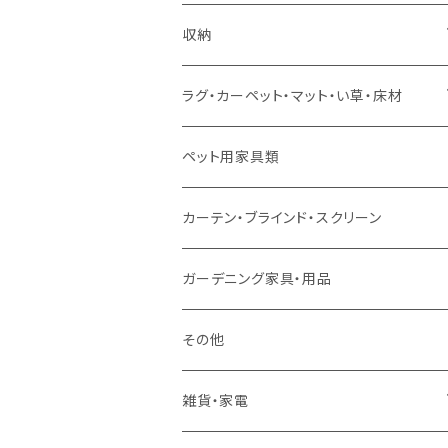
ソファセット
シングルサイズ以下（マットレス付）
ダイニング7点セット以上
カウンターテーブル
カウンターチェア
こたつテーブル
収納
スツール・オットマン
セミダブルサイズ（マットレス付）
リフティングテーブル
キッズチェア
こたつ布団
本棚・シェルフ
ラグ・カーペット・マット・い草・床材
ソファ付属品
ダブルサイズ（マットレス付）
サイドテーブル・コーヒーテーブル
オフィスチェア・ゲーミングチェア
コタツ・布団セット
食器棚・収納庫
マット・フロアタイル
ペット用家具類
クッション・座椅子
ダブルサイズ以上（マットレス付）
デスク
ダイニングベンチ・スツール
レンジ台・カウンター
ラグ
カーテン・ブラインド・スクリーン
ロフトベッド
ラック
カーペット
ガーデニング家具・用品
二段ベッド
TVボード
その他
マットレス
キャビネット・飾り棚
雑貨・家電