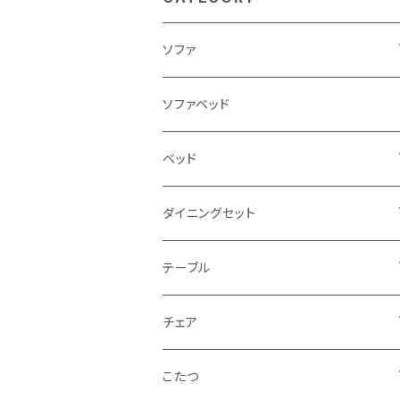
ソファ
3人掛け
ソファベッド
2.5人掛け
ベッド
2人掛け
シングルサイズ以下（フレームのみ）
ダイニングセット
1人掛け
セミダブルサイズ（フレームのみ）
ダイニング3点セット以下
テーブル
カウチソファ
ダブルサイズ（フレームのみ）
ダイニング4点セット
センターテーブル
チェア
コーナーソファ
ワイドダブルサイズ以上（フレームのみ）
ダイニング5点・6点セット
ダイニングテーブル
ダイニングチェア
こたつ