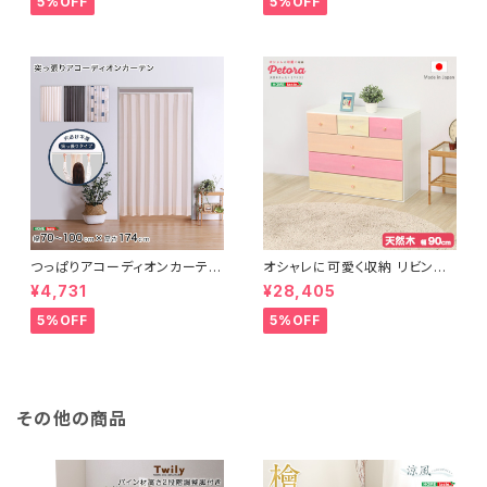
5%OFF
5%OFF
つっぱりアコーディオンカーテ
オシャレに可愛く収納 リビング
ン 100×174cm SH-16-TA
用ローチェスト 4段 幅90cm
¥4,731
¥28,405
DC
天然木（桐）日本製｜petora-
ペトラ- SH-08-PTR90
5%OFF
5%OFF
その他の商品