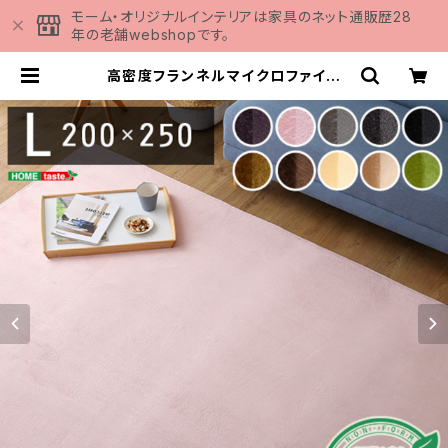
モーム・オリジナルインテリアは家具のネット通販歴28
年の老舗webshopです。
高密度フランネルマイクロファイバ
ー・ラグマットLサイズ（200×250c
m）洗えるラグマット｜ナルトレア |
家具の通販専門店 MOMU