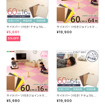
サイドパーツ付き！ナチュラルな
サイドパーツ付きジョイントマッ
木目調ジョイントマット 16枚セ
ト 64枚セット(大判60cm）安心
¥5,691
¥19,900
ット(大判60cm）安心の低ホル
の低ホルムアルデヒド、防音、保
ムアルデヒド、防音、保温【Fein-
温【Nobile-ノービレ-】 JMT-
5%OFF
ファイン-】
64
サイドパーツ付きジョイントマッ
サイドパーツ付き！ナチュラルな
ト 16枚セット(大判60cm）安心
木目調ジョイントマット 64枚セ
¥5,980
¥19,900
の低ホルムアルデヒド、防音、保
ット(大判60cm）安心の低ホル