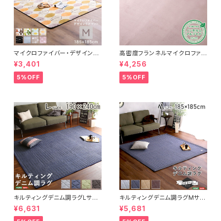
マイクロファイバー・デザインラ
高密度フランネルマイクロファイ
グマットMサイズ（185×185cm）
バー・ラグマットLサイズ（200×2
¥3,401
¥4,256
洗えるラグマット 【WASHFA2】
50cm）洗えるラグマット｜ナル
FRG-D2-M
トレア
5%OFF
5%OFF
キルティングデニム調ラグLサイ
キルティングデニム調ラグMサイ
ズ(190x240cm)オールシーズ
ズ(185x185cm)オールシーズ
¥6,631
¥5,681
ン、滑り止め付き、手洗い対応【D
ン、滑り止め付き、手洗い対応【D
erid-デリッド-】 DRG-L
erid-デリッド-】 DRG-M