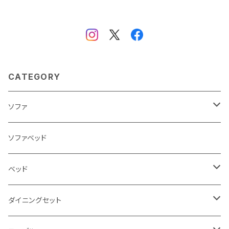
CATEGORY
ソファ
3人掛け
ソファベッド
2.5人掛け
ベッド
2人掛け
シングルサイズ以下（フレームのみ）
ダイニングセット