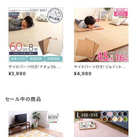
温【Nobile-ノービレ-】 JMT-
ムアルデヒド、防音、保温【Fein-
16
ファイン-】 MMT-64
サイドパーツ付き！ナチュラルな
サイドパーツ付き！ジョイントコ
木目調ジョイントマット 8枚セッ
ルクマット 16枚セット(大判45c
¥3,990
¥4,980
ト(大判60cm）安心の低ホルム
m）安心の低ホルムアルデヒド、
アルデヒド、防音、保温【Fein-フ
防音、保温【Etle-エーテル-】
ァイン-】 MMT-8
CMT-16
セール中の商品