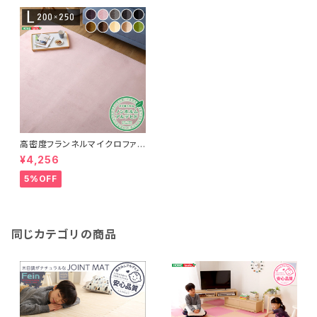
高密度フランネルマイクロファイ
バー・ラグマットLサイズ（200×2
¥4,256
50cm）洗えるラグマット｜ナル
トレア
5%OFF
同じカテゴリの商品