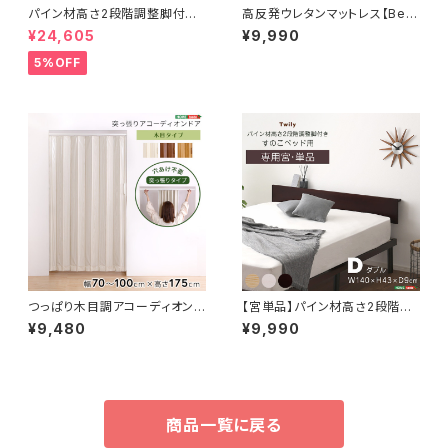
パイン材高さ2段階調整脚付き
高反発ウレタンマットレス【Bele
すのこベッド ポケットコイルマッ
za5-ベレーザ・ファイブ-】(クイ
¥24,605
¥9,990
トレスセット(セミダブル) ASP-
ーン) ORM-05Q
SRM-SD
5%OFF
つっぱり木目調アコーディオンド
【宮単品】パイン材高さ2段階調
ア 100×175cm SH-16-TA
整脚付きすのこベッド用(ダブル)
¥9,480
¥9,990
D
HP-02D
商品一覧に戻る