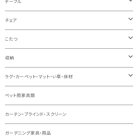
1人掛け
セミダブルサイズ（フレームのみ）
ダイニング3点セット以下
テーブル
カウチソファ
ダブルサイズ（フレームのみ）
ダイニング4点セット
センターテーブル
チェア
コーナーソファ
ワイドダブルサイズ以上（フレームのみ）
ダイニング5点・6点セット
ダイニングテーブル
ダイニングチェア
こたつ
ソファセット
シングルサイズ以下（マットレス付）
ダイニング7点セット以上
カウンターテーブル
カウンターチェア
こたつテーブル
収納
スツール・オットマン
セミダブルサイズ（マットレス付）
リフティングテーブル
キッズチェア
こたつ布団
本棚・シェルフ
ラグ・カーペット・マット・い草・床材
ソファ付属品
ダブルサイズ（マットレス付）
サイドテーブル・コーヒーテーブル
オフィスチェア・ゲーミングチェア
コタツ・布団セット
食器棚・収納庫
マット・フロアタイル
ペット用家具類
クッション・座椅子
ダブルサイズ以上（マットレス付）
デスク
ダイニングベンチ・スツール
レンジ台・カウンター
ラグ
カーテン・ブラインド・スクリーン
ロフトベッド
ラック
カーペット
ガーデニング家具・用品