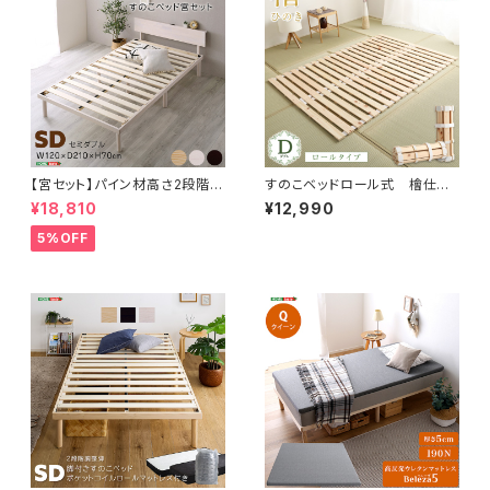
【宮セット】パイン材高さ2段階調
すのこベッドロール式 檜仕様
整脚付きすのこベッド(セミダブ
(ダブル)【涼風】 HNK-R-D
¥18,810
¥12,990
ル) ASP-HP-02SD
5%OFF