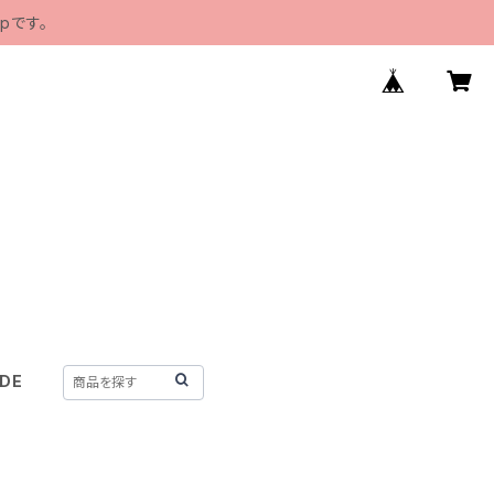
pです。
IDE