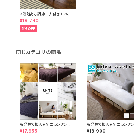
3段階高さ調節 脚付きすのこベ
ッド(シングル) 【Lilitta-リリッタ-】
¥19,760
(ポケットコイルロールマットレス
付き) シングル
5%OFF
同じカテゴリの商品
新発想で搬入も組立カンタン！や
新発想で搬入も組立カンタン
わらかな寝心地 脚付きロールマッ
どよい弾力 脚付きロールマ
¥17,955
¥13,900
トレス（ポケットコイルスプリング)
ス（ボンネルコイルスプリング