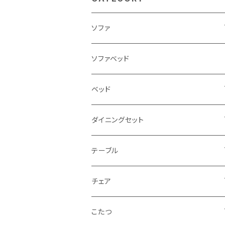
ソファ
3人掛け
ソファベッド
2.5人掛け
ベッド
2人掛け
シングルサイズ以下（フレームのみ）
ダイニングセット
1人掛け
セミダブルサイズ（フレームのみ）
ダイニング3点セット以下
テーブル
カウチソファ
ダブルサイズ（フレームのみ）
ダイニング4点セット
センターテーブル
チェア
コーナーソファ
ワイドダブルサイズ以上（フレームのみ）
ダイニング5点・6点セット
ダイニングテーブル
ダイニングチェア
こたつ