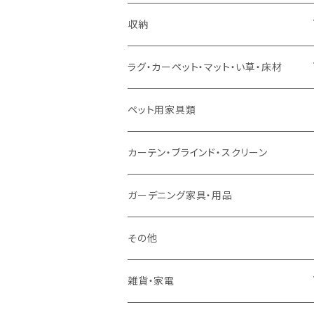
ソファセット
シングルサイズ以下（マットレス付）
ダイニング7点セット以上
カウンターテーブル
カウンターチェア
こたつテーブル
収納
スツール・オットマン
セミダブルサイズ（マットレス付）
リフティングテーブル
キッズチェア
こたつ布団
本棚・シェルフ
ラグ・カーペット・マット・い草・床材
ソファ付属品
ダブルサイズ（マットレス付）
サイドテーブル・コーヒーテーブル
オフィスチェア・ゲーミングチェア
コタツ・布団セット
食器棚・収納庫
マット・フロアタイル
ペット用家具類
クッション・座椅子
ダブルサイズ以上（マットレス付）
デスク
ダイニングベンチ・スツール
レンジ台・カウンター
ラグ
カーテン・ブラインド・スクリーン
ロフトベッド
ラック
カーペット
ガーデニング家具・用品
二段ベッド
TVボード
その他
マットレス
キャビネット・飾り棚
雑貨・家電