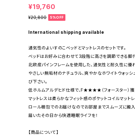
¥19,760
¥20,800
5%OFF
International shipping available
通気性のよいすのこベッドとマットレスのセットです。
ベッドはお好みに合わせて3段階に高さを調節できる脚
北欧産パインフレームを使用した、通気性と耐久性に優
やさしい無垢材のナチュラル、爽やかなホワイトウォッシ
び下さい。
低ホルムアルデヒド仕様で、F★★★★（フォースター）獲
マットレスは柔らかなフィット感のポケットコイルマットレ
ロール梱包でのお届けなのでお部屋までスムーズに搬入
届いたその日から快適睡眠ライフを！
【商品について】