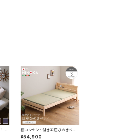
！ ほ
棚コンセント付き国産ひのきベッ
ットレ
ド 本畳タイプ【HINOKA-ヒノ
¥54,900
)【U
カ-】(シングル) SH-30-JPTT-