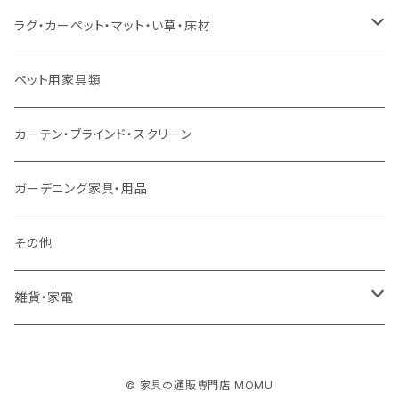
スツール・オットマン
セミダブルサイズ（マットレス付）
リフティングテーブル
キッズチェア
こたつ布団
本棚・シェルフ
ラグ・カーペット・マット・い草・床材
ソファ付属品
ダブルサイズ（マットレス付）
サイドテーブル・コーヒーテーブル
オフィスチェア・ゲーミングチェア
コタツ・布団セット
食器棚・収納庫
マット・フロアタイル
ペット用家具類
クッション・座椅子
ダブルサイズ以上（マットレス付）
デスク
ダイニングベンチ・スツール
レンジ台・カウンター
ラグ
カーテン・ブラインド・スクリーン
ロフトベッド
ラック
カーペット
ガーデニング家具・用品
二段ベッド
TVボード
その他
マットレス
キャビネット・飾り棚
雑貨・家電
シングルサイズ以下
付属品・部材
チェスト・ドレッサー
雑貨
© 家具の通販専門店 MOMU
セミダブルサイズ