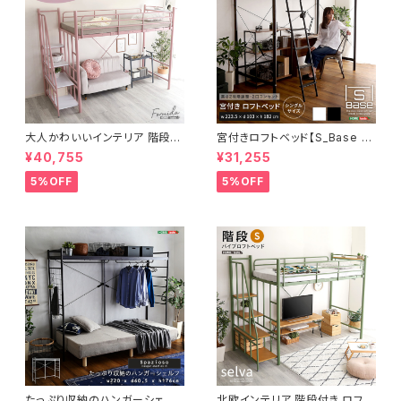
大人かわいいインテリア 階段付
宮付きロフトベッド【S_Base -
き ロフトベッド【Formida-フォ
エスベ-ス-】 HT70-129
¥40,755
¥31,255
ミダー-】 OKHT70-95
5%OFF
5%OFF
たっぷり収納のハンガーシェルフ
北欧インテリア 階段付き ロフト