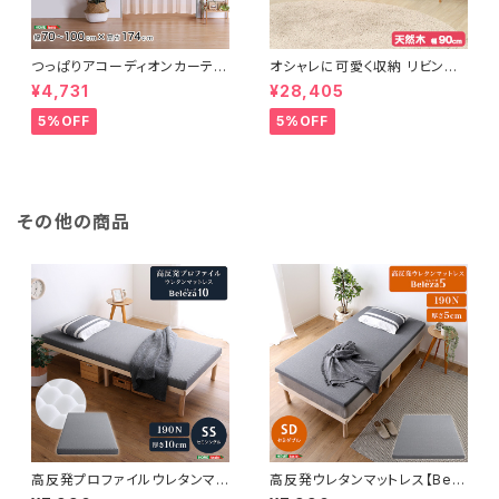
つっぱりアコーディオンカーテ
オシャレに可愛く収納 リビング
ン 100×174cm SH-16-TA
用ローチェスト 4段 幅90cm
¥4,731
¥28,405
DC
天然木（桐）日本製｜petora-
ペトラ- SH-08-PTR90
5%OFF
5%OFF
その他の商品
高反発プロファイルウレタンマッ
高反発ウレタンマットレス【Bele
トレス【Beleza10-ベレーザ・テ
za5-ベレーザ・ファイブ-】(セミ