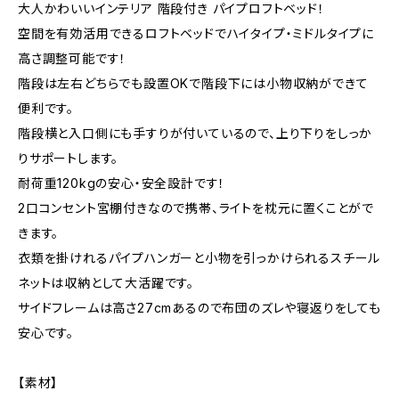
大人かわいいインテリア 階段付き パイプロフトベッド！
空間を有効活用できるロフトベッドでハイタイプ・ミドルタイプに
高さ調整可能です！
階段は左右どちらでも設置OKで階段下には小物収納ができて
便利です。
階段横と入口側にも手すりが付いているので、上り下りをしっか
りサポートします。
耐荷重120kgの安心・安全設計です！
2口コンセント宮棚付きなので携帯、ライトを枕元に置くことがで
きます。
衣類を掛けれるパイプハンガーと小物を引っかけられるスチール
ネットは収納として大活躍です。
サイドフレームは高さ27cmあるので布団のズレや寝返りをしても
安心です。
【素材】