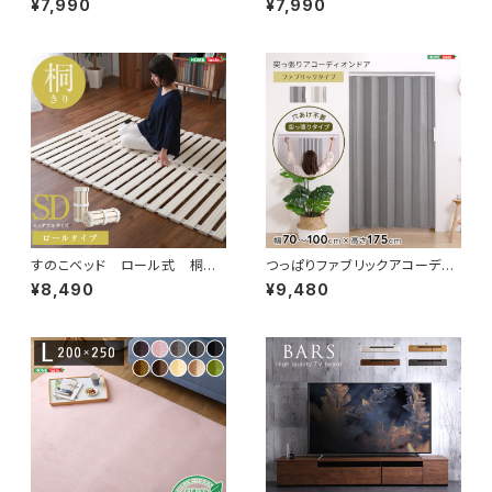
¥7,990
¥7,990
ン-】(セミシングル) ORM-10
ダブル) ORM-05SD
SS
すのこベッド ロール式 桐仕
つっぱりファブリックアコーディ
様(セミダブル)【Schlaf-シュラ
オンドア 100×175cm SH-1
¥8,490
¥9,480
フ-】 桐 すのこ ロール式
6-TFAD
すのこベッド セミダブル 湿
気 スノコマット 折りたたみ
KIR-R-SD