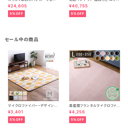
【Spazioso-スパジオーソ-】H
ベッド【selva-セルヴァ-】 HOH
¥24,605
¥40,755
GS-004
T70-95
5%OFF
5%OFF
セール中の商品
マイクロファイバー・デザインラ
高密度フランネルマイクロファイ
グマットMサイズ（185×185cm）
バー・ラグマットLサイズ（200×2
¥3,401
¥4,256
洗えるラグマット 【WASHFA2】
50cm）洗えるラグマット｜ナル
FRG-D2-M
トレア
5%OFF
5%OFF