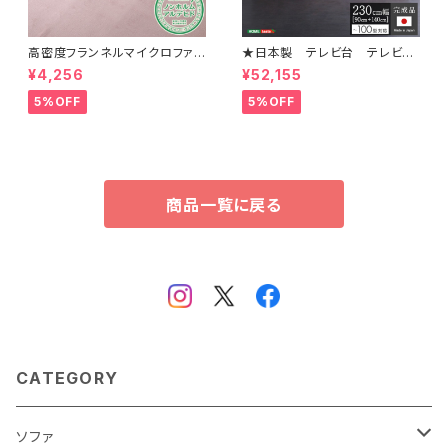
高密度フランネルマイクロファイ
★日本製 テレビ台 テレビボ
バー・ラグマットLサイズ（200×2
ード 230cm幅 【BARS-バ
¥4,256
¥52,155
50cm）洗えるラグマット｜ナル
ース-】 SH-24-BR230
トレア
5%OFF
5%OFF
商品一覧に戻る
CATEGORY
ソファ