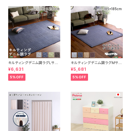
キルティングデニム調ラグLサイ
キルティングデニム調ラグMサイ
ズ(190x240cm)オールシーズ
ズ(185x185cm)オールシーズ
¥6,631
¥5,681
ン、滑り止め付き、手洗い対応【D
ン、滑り止め付き、手洗い対応【D
erid-デリッド-】 DRG-L
erid-デリッド-】 DRG-M
5%OFF
5%OFF