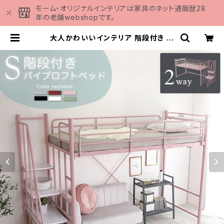
モーム・オリジナルインテリアは家具のネット通販歴28
年の老舗webshopです。
大人かわいいインテリア 階段付き パ
イプロフトベッド【Preve-プレーヴ
ェ-】 OKHT70-102 | 家具の通販
専門店 MOMU