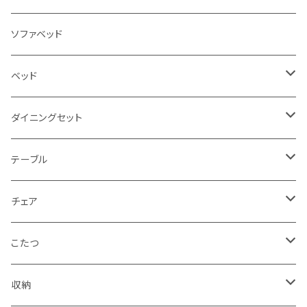
3人掛け
ソファベッド
2.5人掛け
ベッド
2人掛け
シングルサイズ以下（フレームのみ）
ダイニングセット
1人掛け
セミダブルサイズ（フレームのみ）
ダイニング3点セット以下
テーブル
カウチソファ
ダブルサイズ（フレームのみ）
ダイニング4点セット
センターテーブル
チェア
コーナーソファ
ワイドダブルサイズ以上（フレームのみ）
ダイニング5点・6点セット
ダイニングテーブル
ダイニングチェア
こたつ
ソファセット
シングルサイズ以下（マットレス付）
ダイニング7点セット以上
カウンターテーブル
カウンターチェア
こたつテーブル
収納