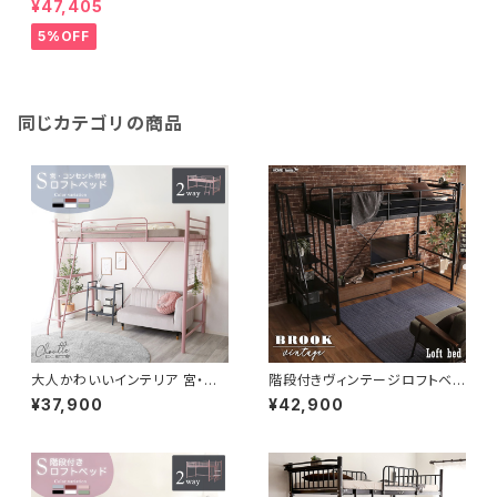
¥47,405
プレーヴェ-】 OKHT70-102
5%OFF
同じカテゴリの商品
大人かわいいインテリア 宮・コ
階段付きヴィンテージロフトベッ
ンセント付き ロフトベッド【Cho
ド【BROOK】 BRHT70-95
¥37,900
¥42,900
utte-シュトゥ-】 OKHT70-9
4