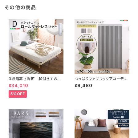
その他の商品
3段階高さ調節 脚付きすのこ
つっぱりファブリックアコーディ
ベッド(ダブル) 【Lilitta-リリッ
オンドア 100×175cm SH-1
¥34,010
¥9,480
タ-】(ポケットコイルロールマット
6-TFAD
レス付き) ダブル LPS-HRM
5%OFF
-D