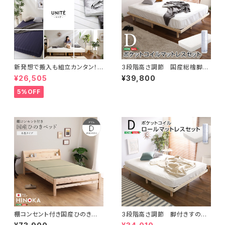
新発想で搬入も組立カンタン！
3段階高さ調節 国産総檜脚付
ほどよい弾力 脚付きロールマッ
きすのこベッド 【Pierna-ピエル
¥26,505
¥39,800
トレス（ボンネルコイルスプリン
ナ-】(ポケットコイルロールマッ
グ)【Unite -Raide- -ユニテ・
トレス付き) ダブル LHK-HR
5%OFF
ライド-】ダブルサイズ
M-D
棚コンセント付き国産ひのきベッ
3段階高さ調節 脚付きすのこ
ド 本畳タイプ【HINOKA-ヒノ
ベッド(ダブル) 【Lilitta-リリッ