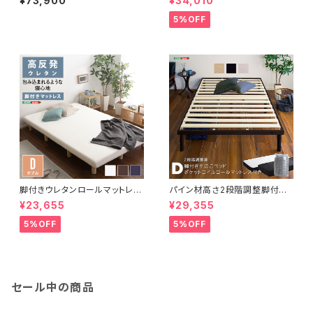
¥73,900
¥34,010
カ-】(ダブル) SH-30-JPTT-
タ-】(ポケットコイルロールマット
D
レス付き) ダブル LPS-HRM
5%OFF
-D
脚付きウレタンロールマットレス
パイン材高さ2段階調整脚付き
【TERRDAM-テルダ-】 ダブル
すのこベッド ポケットコイルマッ
¥23,655
¥29,355
サイズ URM-03D
トレスセット(ダブル) ASP-SR
M-D
5%OFF
5%OFF
セール中の商品