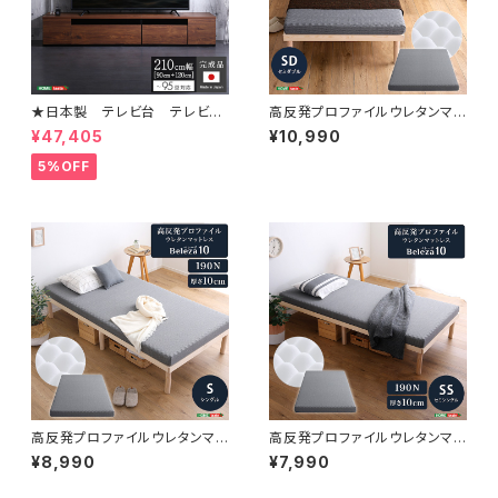
★日本製 テレビ台 テレビボ
高反発プロファイルウレタンマッ
ード 210cm幅 【BARS-バー
トレス【Beleza10-ベレーザ・テ
¥47,405
¥10,990
ス-】 SH-24-BR210
ン-】(セミダブル) ORM-10SD
5%OFF
高反発プロファイルウレタンマッ
高反発プロファイルウレタンマッ
トレス【Beleza10-ベレーザ・テ
トレス【Beleza10-ベレーザ・テ
¥8,990
¥7,990
ン-】(シングル) ORM-10S
ン-】(セミシングル) ORM-10
SS