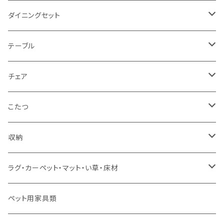
2人掛け
シングルサイズ以下（フレームのみ）
ダイニングセット
1人掛け
セミダブルサイズ（フレームのみ）
ダイニング3点セット以下
テーブル
カウチソファ
ダブルサイズ（フレームのみ）
ダイニング4点セット
センターテーブル
チェア
コーナーソファ
ワイドダブルサイズ以上（フレームのみ）
ダイニング5点・6点セット
ダイニングテーブル
ダイニングチェア
こたつ
ソファセット
シングルサイズ以下（マットレス付）
ダイニング7点セット以上
カウンターテーブル
カウンターチェア
こたつテーブル
収納
スツール・オットマン
セミダブルサイズ（マットレス付）
リフティングテーブル
キッズチェア
こたつ布団
本棚・シェルフ
ラグ・カーペット・マット・い草・床材
ソファ付属品
ダブルサイズ（マットレス付）
サイドテーブル・コーヒーテーブル
オフィスチェア・ゲーミングチェア
コタツ・布団セット
食器棚・収納庫
マット・フロアタイル
ペット用家具類