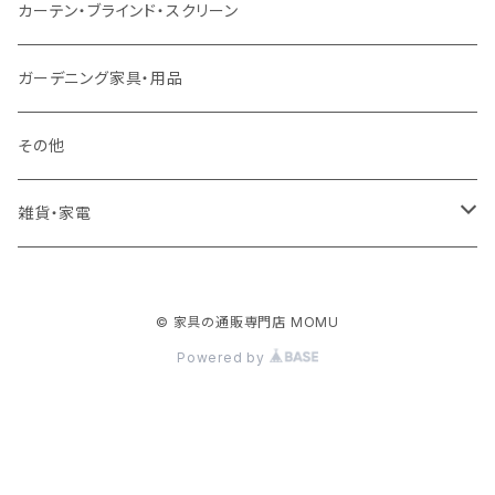
クッション・座椅子
ダブルサイズ以上（マットレス付）
デスク
ダイニングベンチ・スツール
レンジ台・カウンター
ラグ
カーテン・ブラインド・スクリーン
ロフトベッド
ラック
カーペット
ガーデニング家具・用品
二段ベッド
TVボード
その他
マットレス
キャビネット・飾り棚
雑貨・家電
シングルサイズ以下
付属品・部材
チェスト・ドレッサー
雑貨
© 家具の通販専門店 MOMU
セミダブルサイズ
ナイトテーブル
家電
Powered by
ダブルサイズ以上
下駄箱・シューズボックス
ハンガー