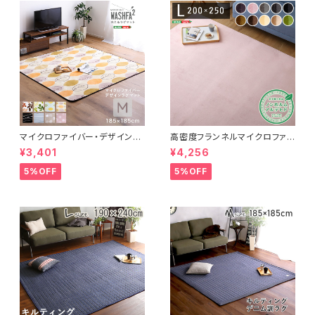
マイクロファイバー・デザインラ
高密度フランネルマイクロファイ
グマットMサイズ（185×185cm）
バー・ラグマットLサイズ（200×2
¥3,401
¥4,256
洗えるラグマット 【WASHFA2】
50cm）洗えるラグマット｜ナル
FRG-D2-M
トレア
5%OFF
5%OFF