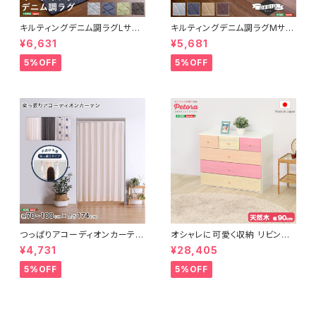
キルティングデニム調ラグLサイ
キルティングデニム調ラグMサイ
ズ(190x240cm)オールシーズ
ズ(185x185cm)オールシーズ
¥6,631
¥5,681
ン、滑り止め付き、手洗い対応【D
ン、滑り止め付き、手洗い対応【D
erid-デリッド-】 DRG-L
erid-デリッド-】 DRG-M
5%OFF
5%OFF
つっぱりアコーディオンカーテ
オシャレに可愛く収納 リビング
ン 100×174cm SH-16-TA
用ローチェスト 4段 幅90cm
¥4,731
¥28,405
DC
天然木（桐）日本製｜petora-
ペトラ- SH-08-PTR90
5%OFF
5%OFF